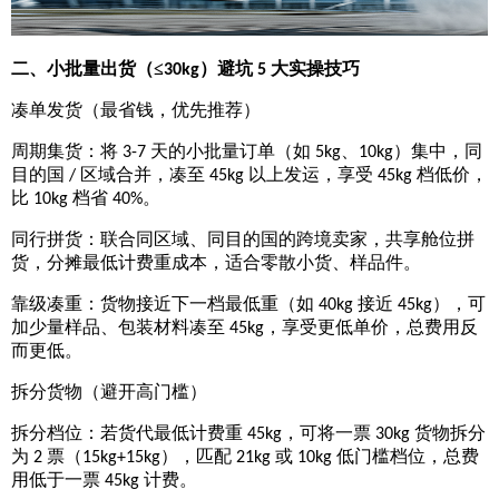
二、小批量出货（
≤
）避坑
大实操技巧
30kg
5
凑单发货（最省钱，优先推荐）
周期集货：将
天的小批量订单（如
、
）集中，同
3-7
5kg
10kg
目的国
区域合并，凑至
以上发运，享受
档低价，
/
45kg
45kg
比
档省
。
10kg
40%
同行拼货：联合同区域、同目的国的跨境卖家，共享舱位拼
货，分摊最低计费重成本，适合零散小货、样品件。
靠级凑重：货物接近下一档最低重（如
接近
），可
40kg
45kg
加少量样品、包装材料凑至
，享受更低单价，总费用反
45kg
而更低。
拆分货物（避开高门槛）
拆分档位：若货代最低计费重
，可将一票
货物拆分
45kg
30kg
为
票（
），匹配
或
低门槛档位，总费
2
15kg+15kg
21kg
10kg
用低于一票
计费。
45kg