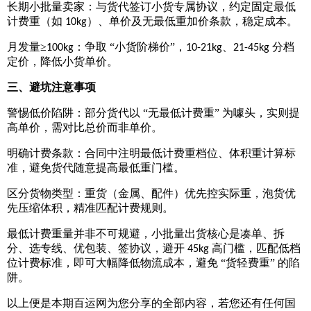
长期小批量卖家：与货代签订小货专属协议，约定固定最低
计费重（如
）、单价及无最低重加价条款，稳定成本。
10kg
月发量
≥
：争取 “小货阶梯价”，
、
分档
100kg
10-21kg
21-45kg
定价，降低小货单价。
三、避坑注意事项
警惕低价陷阱：部分货代以
“无最低计费重” 为噱头，实则提
高单价，需对比总价而非单价。
明确计费条款：合同中注明最低计费重档位、体积重计算标
准，避免货代随意提高最低重门槛。
区分货物类型：重货（金属、配件）优先控实际重，泡货优
先压缩体积，精准匹配计费规则。
最低计费重量并非不可规避，小批量出货核心是凑单、拆
分、选专线、优包装、签协议，避开
高门槛，匹配低档
45kg
位计费标准，即可大幅降低物流成本，避免 “货轻费重” 的陷
阱。
以上便是本期百运网为您分享的全部内容，若您还有任何国