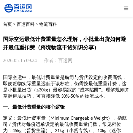
全部
物流资讯
电商资讯
物流百科
首页
>
百运百科
>
物流百科
外贸百科
外贸经验
邮寄经验
重要公告
国际空运最低计费重量怎么理解，小批量出货如何避
开最低重扣费（跨境物流干货知识分享）
取消
确定
2026-05-15 09:24
作者：百运网
国际空运中，最低计费重量是航司与货代设定的收费底线，
即便货物实际重量远低于该标准，仍需按最低重量计费，这
是小批量出货（
≤
）最容易踩的 “成本陷阱”。理解规则并
30kg
掌握避坑技巧，可直接降低
的物流成本。
30%-50%
一、最低计费重量的核心逻辑
定义：最低计费重量（
），指航
Minimum Chargeable Weight
司
货代对每份运单设定的最低收费重量门槛，常见档位
/
为：
（普货主流）、
（小货专线）、
（迷你
45kg
21kg
10kg