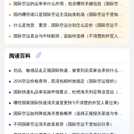
国际空运的运单有什么作用，包含哪些关键信息（国际空运干货知识分享）
国内哪些港口是国际空运主流始发机场（国际空运干货知识分享）
什么是泡货、重货，国际空运分别怎么定价（国际空运干货知识分享）
国际空运直达与中转航班，该如何选择（不清楚的外贸人看过来）
国际空运客机和全货机分别适合运什么货物（国际空运干货知识分享）
阅读百科
国际空运直达与中转航班，该如何选择（国际快递干货知识分享）
国际空运完整运输流程分为哪几个步骤（国际空运干货知识分享）
仿品、敏感品走正规国际快递，被查到后卖家会承担什么责任（跨境电商卖家请注意）
国际空运和国际快递到底有哪些核心区别（国际物流干货知识分享）
2026空运价格查询，双清包税时效稳定（国际空运报价|）
跨境卖家亚马逊 FBA 发货用什么国际快递渠道?(亚马逊卖家必看篇)
国际快递礼品单实操申报要点，杜绝海关判定商业货品（不清楚的跨境电商卖家看过来）
加急国际快递真的能提速吗，靠谱吗?(国际快递干货知识分享)
哪些国家国际快递清关速度更快?(不清楚的外贸人看过来)
旺季国际快递大面积延误该怎么提前规避?(国际快递干货知识分享)
国际空运如何降低海关查验概率（选择正规报关渠道与专业团队）
国际快递迟迟不更新物流，是什么原因造成的?(国际快递干货知识分享)
不同国家空运清关政策差异（国际空运干货知识分享）
国际快递清关失败，包裹会原路退回吗?(国际快递干货知识分享)