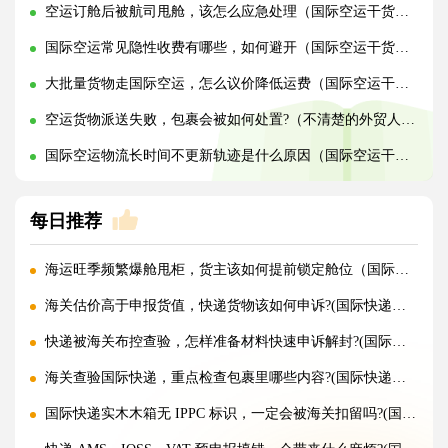
空运订舱后被航司甩舱，该怎么应急处理（国际空运干货知识分享）
国际空运常见隐性收费有哪些，如何避开（国际空运干货知识分享）
大批量货物走国际空运，怎么议价降低运费（国际空运干货知识分享）
空运货物派送失败，包裹会被如何处置?（不清楚的外贸人看过来）
国际空运物流长时间不更新轨迹是什么原因（国际空运干货知识分享）
每日推荐
海运旺季频繁爆舱甩柜，货主该如何提前锁定舱位（国际海运干货知识分享）
海关估价高于申报货值，快递货物该如何申诉?(国际快递干货知识分享)
快递被海关布控查验，怎样准备材料快速申诉解封?(国际快递干货知识分享)
海关查验国际快递，重点检查包裹里哪些内容?(国际快递干货知识分享)
国际快递实木木箱无 IPPC 标识，一定会被海关扣留吗?(国际快递干货知识分享)