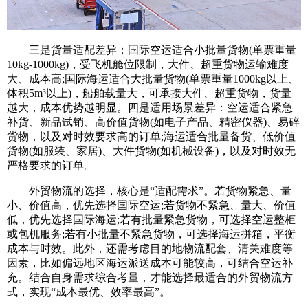
三是货量适配差异：国际空运适合小批量货物(单票重量
10kg-1000kg)，受飞机舱位限制，大件、超重货物运输难度
大、成本高;国际海运适合大批量货物(单票重量1000kg以上、
体积5m³以上)，船舶载量大，可承接大件、超重货物，货量
越大，成本优势越明显。四是适用场景差异：空运适合紧急
补货、新品试销、高价值货物(如电子产品、精密仪器)、易碎
货物，以及对时效要求高的订单;海运适合批量备货、低价值
货物(如服装、家居)、大件货物(如机械设备)，以及对时效无
严格要求的订单。
外贸物流的选择，核心是“适配需求”。若货物紧急、量
小、价值高，优先选择国际空运;若货物不紧急、量大、价值
低，优先选择国际海运;若有批量紧急货物，可选择空运整柜
或包机服务;若有小批量不紧急货物，可选择海运拼箱，平衡
成本与时效。此外，还需考虑目的地物流配套、清关难度等
因素，比如偏远地区海运派送成本可能较高，可结合空运补
充。结合自身需求综合考量，才能选择最适合的外贸物流方
式，实现“成本最优、效率最高”。