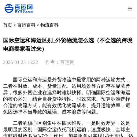
全部
物流资讯
电商资讯
物流百科
首页
>
百运百科
>
物流百科
外贸百科
外贸经验
邮寄经验
重要公告
国际空运和海运区别_外贸物流怎么选（不会选的跨境
电商卖家看过来）
取消
确定
2026-04-23 16:22
作者：百运网
国际空运和海运是外贸物流中最常用的两种运输方式，
二者在时效、成本、货量适配、适用场景等方面存在显著差
异，很多外贸企业在选择时难以抉择。明确国际空运和海运
的核心区别，结合自身货物特性、时效需求、预算标准选择
合适的物流方式，能有效优化物流成本、提升运输效率，避
免因选择不当导致的延误、成本浪费等问题。
二者的核心区别集中在四大维度。一是时效差异，这是
最明显的区别：国际空运依托飞机运输，速度极快，全球主
流航线时效多为3-7个工作日，加急服务可实现1-3天直达，适