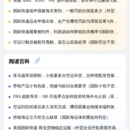
快递 AMS、IOSS、VAT 预申报填错，会带来什么麻烦?(国际快递干货知识分享)
国际快递低申报被海关查到，一般罚款比例是多少（外贸人请注意）
国际快递品名申报出错，会产生哪些罚款与滞留后果?(外贸人请注意)
国际快递频繁被扣件，到底该如何降低扣关概率?(国际快递干货知识分享)
空运订舱后被航司甩舱，该怎么应急处理（国际空运干货知识分享）
空运货物派送失败，包裹会被如何处置?（不清楚的外贸人看过来）
阅读百科
加急国际空运真的能提速，靠谱吗?(国际空运干货知识分享)
FBA 空运出现丢件破损，理赔流程怎么走（国际空运干货知识分享）
亚马逊库容限制，小批量多次空运补货，怎样搭配发货最省物流费?(亚马逊卖家请注意)
FBA 空运头程该怎么挑选靠谱物流货代（国际空运干货知识分享）
带电产品小包包装，绝缘与标识合规要求（国际小包干货知识分享）
FBA 空运货物超重超尺寸会产生哪些附加费?(不清楚的亚马逊卖家看过来)
FBA 超龄库存：180 天临界点如何提前转海外仓止损（亚马逊卖家请注意）
亚马逊 FBA 空运，空派和纯空运该怎么选择?(不清楚的亚马逊卖家看过来)
空运到目的港后多久清关完成，哪些因素会拖慢末端时效（国际空运干货知识分享）
空运货物被海关布控，如何快速提交材料申诉（国际空运干货知识分享）
拼箱海运立方价怎么核算（国际海运体积重如何判定）
实木包装走国际空运必须做熏蒸热处理吗（国际空运干货知识分享）
美国国际快递 商业货物稳定运输（外贸企业开拓美国市场的可靠物流伙伴）