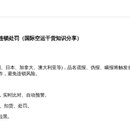
全部
物流资讯
电商资讯
物流百科
外贸百科
外贸经验
邮寄经验
重要公告
连锁处罚（国际空运干货知识分享）
取消
确定
国、日本、加拿大、澳大利亚等)，品名谎报、伪报、瞒报将触
作，避免连锁风险。
，实时比对、自动预警。
查验、扣货、处罚。
拉黑。