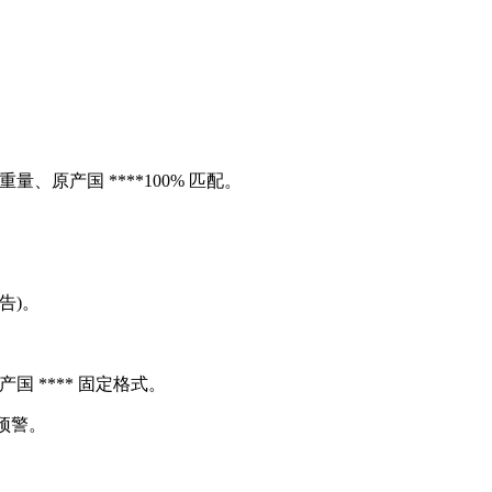
原产国 ****100% 匹配。
告)。
**** 固定格式。
预警。