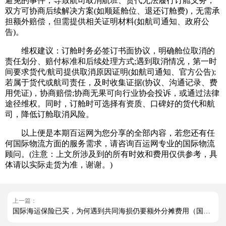
避免的事件，导致航司取消航班、货代无法履行订舱义务，
双方可协商后续解决方案(如顺延舱位、退还订舱费)，无需承
担额外赔偿，但需提供相关证明材料(如航司通知、政府公
告)。
维权建议：订舱时务必签订书面协议，明确舱位取消的
责任划分、赔付标准和后续处理方式;遇到取消情况，第一时
间要求货代/航司提供取消原因证明(如航司通知、官方公告);
若属于货代或航司责任，及时收集证据(协议、沟通记录、费
用凭证)，协商赔偿;协商无果可向行业协会投诉，或通过法律
途径维权。同时，订舱时可选择有资质、口碑好的货代和航
司，降低订舱取消风险。
以上便是本期百运网为您分享的全部内容，若您还有任
何国际物流方面的服务需求，请咨询百运网专业的国际物流
顾问。(注意：上文所涉及到的所有时效和费用仅供参考，具
体请以实际走货为准，谢谢。)
上一篇：
国际海运保险已买，为何遇到共同海损仍要额外分摊费用（国际海运干货知识分享）