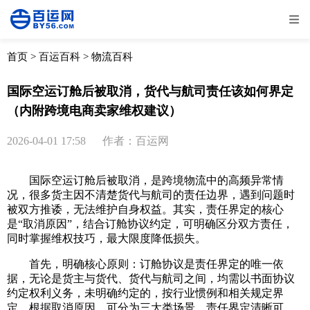
全部
物流资讯
电商资讯
物流百科
首页
>
百运百科
>
物流百科
外贸百科
外贸经验
邮寄经验
重要公告
国际空运订舱后被取消，货代与航司责任该如何界定
（内附跨境电商卖家维权建议）
取消
确定
2026-04-01 17:58
作者：百运网
国际空运订舱后被取消，是跨境物流中的高频异常情
况，很多货主因不清楚货代与航司的责任边界，遇到问题时
被双方推诿，无法维护自身权益。其实，责任界定的核心
是“取消原因”，结合订舱协议约定，可明确区分双方责任，
同时掌握维权技巧，最大限度降低损失。
首先，明确核心原则：订舱协议是责任界定的唯一依
据，无论是货主与货代、货代与航司之间，均需以书面协议
约定权利义务，未明确约定的，按行业惯例和相关规定界
定。根据取消原因，可分为三大类场景，责任界定清晰可