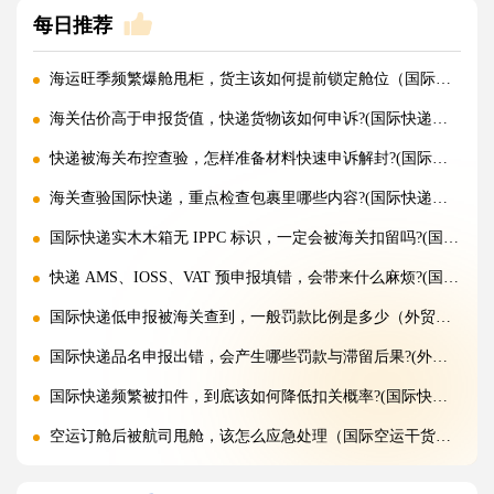
每日推荐
海运旺季频繁爆舱甩柜，货主该如何提前锁定舱位（国际海运干货知识分享）
海关估价高于申报货值，快递货物该如何申诉?(国际快递干货知识分享)
快递被海关布控查验，怎样准备材料快速申诉解封?(国际快递干货知识分享)
海关查验国际快递，重点检查包裹里哪些内容?(国际快递干货知识分享)
国际快递实木木箱无 IPPC 标识，一定会被海关扣留吗?(国际快递干货知识分享)
快递 AMS、IOSS、VAT 预申报填错，会带来什么麻烦?(国际快递干货知识分享)
国际快递低申报被海关查到，一般罚款比例是多少（外贸人请注意）
国际快递品名申报出错，会产生哪些罚款与滞留后果?(外贸人请注意)
国际快递频繁被扣件，到底该如何降低扣关概率?(国际快递干货知识分享)
空运订舱后被航司甩舱，该怎么应急处理（国际空运干货知识分享）
空运货物派送失败，包裹会被如何处置?（不清楚的外贸人看过来）