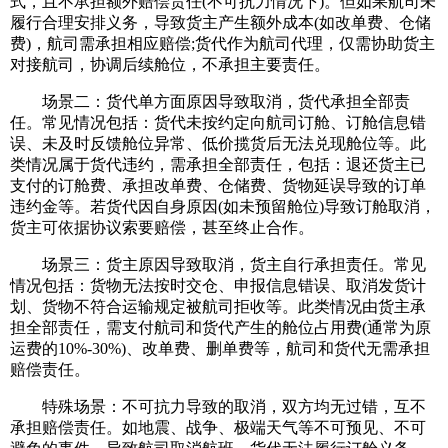
式，且不承担额外赔偿责任(不可抗力情况下)。但如果航司未
履行合理安排义务，导致货主产生额外成本(如改单费、仓储
费)，航司需承担相应赔偿;货代作为航司代理，仅需协助货主
对接航司，协调后续舱位，不承担主要责任。
场景二：货代单方面原因导致取消，货代承担全部责
任。常见情况包括：货代未按约定向航司订舱、订舱信息错
误、未及时反馈舱位异常、低价揽货后无法兑现舱位等。此
类情况属于货代违约，需承担全部责任，包括：退还货主已
支付的订舱费、承担改单费、仓储费、货物延误导致的订单
违约金等。若货代因自身原因(如未预留舱位)导致订舱取消，
货主可依据协议索要赔偿，甚至终止合作。
场景三：货主原因导致取消，货主自行承担责任。常见
情况包括：货物无法按时交仓、申报信息错误、取消发货计
划、货物不符合运输规定被航司拒收等。此类情况由货主承
担全部责任，需支付航司和货代产生的舱位占用费(通常为原
运费的10%-30%)、改单费、删单费等，航司和货代无需承担
赔偿责任。
特殊场景：不可抗力导致的取消，双方均无过错，互不
承担赔偿责任。如地震、战争、极端天气等不可预见、不可