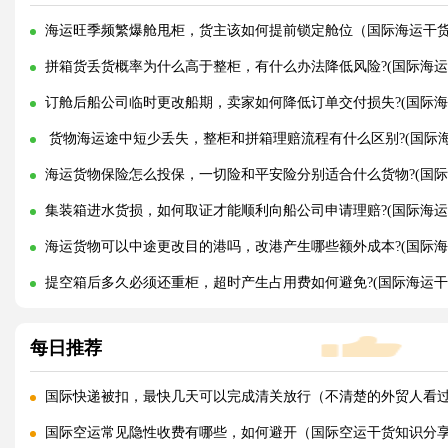
海运旺季频繁爆舱甩柜，货主该如何提前锁定舱位（国际海运干
拼箱货丢货概率为什么高于整柜，有什么办法降低风险?(国际海运
订舱后船公司临时更改船期，卖家如何降低订单交付损失?(国际海
货物海运途中短少丢失，整柜和拼箱理赔流程有什么区别?(国际海
海运货物保险怎么投保，一切险和平安险分别适合什么货物?(国际
集装箱进水货损，如何取证才能顺利向船公司申请理赔?(国际海运
海运货物可以中途更改目的港吗，改港产生哪些额外成本?(国际海
提空箱后多久必须还重柜，超时产生占用费如何避免?(国际海运干
每日推荐
国际快递被扣，最快几天可以完成清关放行（不清楚的外贸人看
国际空运常见隐性收费有哪些，如何避开（国际空运干货知识分