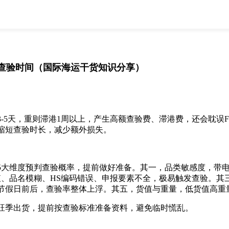
全部
物流资讯
电商资讯
物流百科
外贸百科
外贸经验
邮寄经验
重要公告
查验时间（国际海运干货知识分享）
取消
确定
5天，重则滞港1周以上，产生高额查验费、滞港费，还会耽误F
缩短查验时长，减少额外损失。
大维度预判查验概率，提前做好准备。其一，品类敏感度，带电
报货值、品名模糊、HS编码错误、申报要素不全，极易触发查验
节假日前后，查验率整体上浮。其五，货值与重量，低货值高重
季出货，提前按查验标准准备资料，避免临时慌乱。