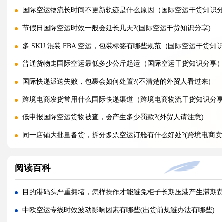
国际空运物流长时间不更新轨迹是什么原因（国际空运干货知识
节假日国际空运时效一般会延长几天?(国际空运干货知识分享)
多 SKU 混装 FBA 空运，包装标签有哪些规范（国际空运干货知
普通货物走国际空运最低多少公斤起运（国际空运干货知识分享
国际快递派送失败，包裹会如何处置?(不清楚的外贸人看过来)
跨境电商发货常用什么国际快递渠道（跨境电商物流干货知识分
低申报国际空运货物被查，会产生多少罚款?(外贸人请注意)
同一店铺大批量备货，拆分多票空运订舱有什么好处?(跨境电商卖
整托盘空运颠簸散架，缠绕膜与打包带规范用法是什么?(国际空运
阅读百科
亚马逊新规落地，空运带电产品入仓有哪些新增限制?(亚马逊卖家
多国中转空运，过境海关查验该如何配合举证（国际空运干货知
目的港码头严重拥堵，怎样操作才能避免柜子长期压港产生滞期
多 SKU 混装托盘空运，如何装箱能减少亚马逊人工分拣拉长上架
中欧空运专线时效波动影响因素有哪些(出货前规避办法有哪些)