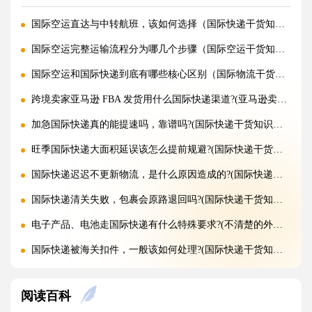
国际空运直达与中转航班，该如何选择（国际快递干货知识分享）
国际空运完整运输流程分为哪几个步骤（国际空运干货知识分享）
国际空运和国际快递到底有哪些核心区别（国际物流干货知识分享）
跨境卖家亚马逊 FBA 发货用什么国际快递渠道?(亚马逊卖家必看篇)
加急国际快递真的能提速吗，靠谱吗?(国际快递干货知识分享)
旺季国际快递大面积延误该怎么提前规避?(国际快递干货知识分享)
国际快递迟迟不更新物流，是什么原因造成的?(国际快递干货知识分享)
国际快递清关失败，包裹会原路退回吗?(国际快递干货知识分享)
电子产品、电池走国际快递有什么特殊要求?(不清楚的外贸人看过来)
国际快递被海关扣件，一般该如何处理?(国际快递干货知识分享)
国际快递首重续重是什么意思，该怎么理解?(国际快递干货知识分享)
阅读百科
不同国家国际快递报价差距为什么这么大?(国际快递干货知识分享)