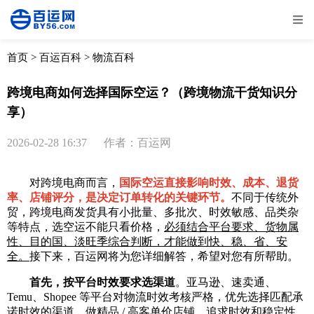
全部
物流资讯
电商资讯
物流百科
首页
>
百运百科
>
物流百科
外贸百科
外贸经验
邮寄经验
重要公告
跨境电商如何选择国际空运？（跨境物流干货知识分
享）
取消
确定
2026-02-28 16:37
作者：百运网
对跨境电商而言，
国际空运直接影响时效、成本、退货
率、店铺评分，是决定订单转化的关键环节。
不同于传统外
贸，跨境电商发货具有小批量、多批次、时效敏感、品类杂
等特点，选空运不能只看价格，
必须结合平台要求、货物属
性、目的国、淡旺季综合判断，才能做到快、稳、省、安
全。
接下来，百运网将为您详细解答，希望对您有所帮助。
首先，按平台时效要求选渠道
。亚马逊、速卖通、
Temu、Shopee 等平台对物流时效考核严格，优先选择匹配承
诺时效的渠道。做精品 / 高客单价店铺，追求时效和稳定性，