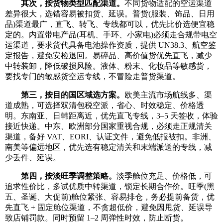
其次，按货物类型匹配渠道。
不同货物适配的空运渠道
差异很大，选错容易被扣货、延误。普货(服装、饰品、日用
品)渠道最广，直飞、转飞、专线都可以，优先比价选便宜稳
定的。内置带电产品(耳机、手环、小家电)必须走合规带电空
运渠道，要求货代具备电池操作资质，提供 UN38.3、航空鉴
定报告，避免安检退回。易碎品、高价值货优先直飞，减少
中转装卸，降低破损风险。液体、粉末、化妆品等敏感货，
要找专门的敏感货空运专线，不冒险走普货渠道。
第三，按目的国区域选方案。
欧美主流市场航线多、渠
道成熟，可选择双清包税空派，省心、时效稳定、价格透
明。东南亚、日韩距离近，优先直飞专线，3–5 天签收，体验
接近快递。中东、欧洲部分国家重视合规，必须走正规清关
渠道，备好 VAT、EORI、认证文件，避免低报被扣。非洲、
南美等偏远地区，优先选有稳定清关和末端派送的专线，减
少丢件、延误。
第四，按淡旺季调整策略。
淡季舱位充足、价格低，可
追求性价比，多试优质中转渠道，锁定长期合作价。旺季(黑
五、圣诞、大促前)舱位紧张、容易排仓，务必提前备货，优
先直飞 + 固定舱位渠道，不贪超低价，避免因甩货、延误导
致店铺罚款。同时预留 1–2 周弹性时效，防止断货。