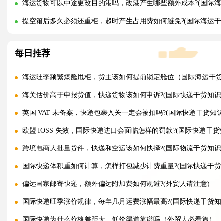
海运货物可以中途更改目的港吗，改港产生哪些额外成本?(国际海
提空箱后多久必须还重柜，超时产生占用费如何避免?(国际海运干
每日推荐
海运旺季频繁爆舱甩柜，货主该如何提前锁定舱位（国际海运干
海关估价高于申报货值，快递货物该如何申诉?(国际快递干货知识
英国 VAT 未备案，快递包裹入关一定会被扣吗?(国际快递干货知
欧盟 IOSS 失效，国际快递进口会面临怎样的罚款?(国际快递干货
跨境电商大批量货件，快递和空运该如何抉择?(国际物流干货知识
国际快递体积重如何计算，怎样打包减少计费重量?(国际快递干货
偏远国家邮寄快递，额外偏远附加费如何规避?(外贸人请注意)
国际快递旺季涨价规律，每年几月运费涨幅最高?(国际快递干货知
国际快递为什么价格差距大，低价渠道靠谱吗（外贸人必看篇）