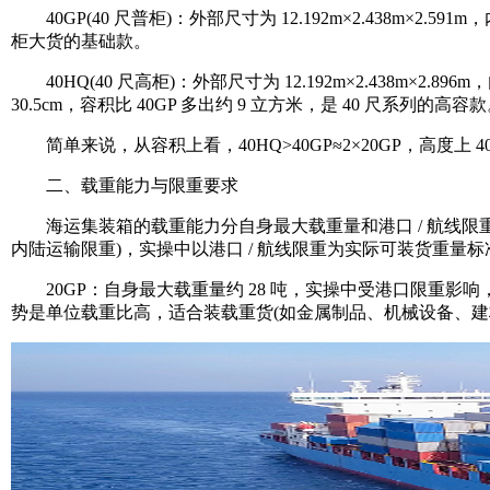
40GP(40 尺普柜)：外部尺寸为 12.192m×2.438m×2.591
柜大货的基础款。
40HQ(40 尺高柜)：外部尺寸为 12.192m×2.438m×2.89
30.5cm，容积比 40GP 多出约 9 立方米，是 40 尺系列的高容
简单来说，从容积上看，40HQ>40GP≈2×20GP，高度上 40H
二、载重能力与限重要求
海运集装箱的载重能力分自身最大载重量和港口 / 航线限
内陆运输限重)，实操中以港口 / 航线限重为实际可装货重量标准，
20GP：自身最大载重量约 28 吨，实操中受港口限重影响，全
势是单位载重比高，适合装载重货(如金属制品、机械设备、建