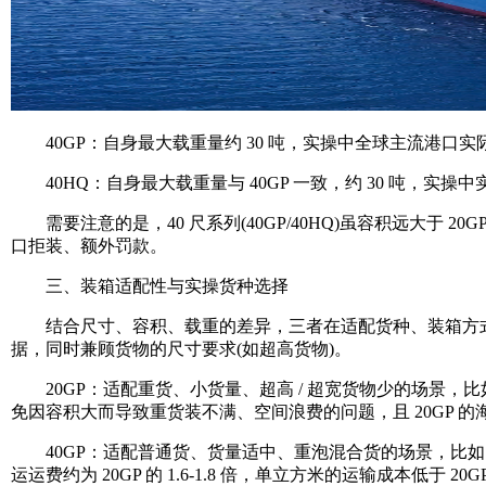
40GP：自身最大载重量约 30 吨，实操中全球主流港口实际可
40HQ：自身最大载重量与 40GP 一致，约 30 吨，实操
需要注意的是，40 尺系列(40GP/40HQ)虽容积远大于 2
口拒装、额外罚款。
三、装箱适配性与实操货种选择
结合尺寸、容积、载重的差异，三者在适配货种、装箱方式上有明
据，同时兼顾货物的尺寸要求(如超高货物)。
20GP：适配重货、小货量、超高 / 超宽货物少的场景，
免因容积大而导致重货装不满、空间浪费的问题，且 20GP 的
40GP：适配普通货、货量适中、重泡混合货的场景，比如日
运运费约为 20GP 的 1.6-1.8 倍，单立方米的运输成本低