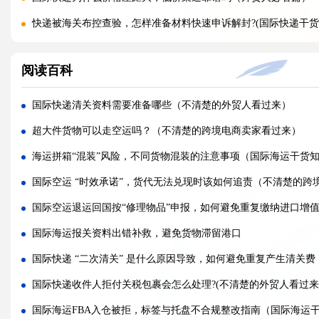
快递被海关布控查验，怎样准备材料快速申诉解封?(国际快递干货
海关查验国际快递，重点检查包裹里哪些内容?(国际快递干货知识
阅读百科
国际快递实木木箱无 IPPC 标识，一定会被海关扣留吗?(国际快递
快递 AMS、IOSS、VAT 预申报填错，会带来什么麻烦?(国际快
国际快递清关资料需要准备哪些（不清楚的外贸人看过来）
国际快递低申报被海关查到，一般罚款比例是多少（外贸人请注
超大件货物可以走空运吗？（不清楚的跨境电商卖家看过来）
国际快递品名申报出错，会产生哪些罚款与滞留后果?(外贸人请注
海运拼箱“混装”风险，不同货物混装的注意事项（国际海运干货
国际快递频繁被扣件，到底该如何降低扣关概率?(国际快递干货知
国际空运 “时效承诺”，货代无法兑现时该如何追责（不清楚的跨
空运订舱后被航司甩舱，该怎么应急处理（国际空运干货知识分
国际空运退运回国按“修理物品”申报，如何避免重复缴纳进口增
空运货物派送失败，包裹会被如何处置?（不清楚的外贸人看过来
国际海运报关资料出错补救，避免货物滞留港口
加急国际空运真的能提速，靠谱吗?(国际空运干货知识分享)
国际快递 “二次清关” 是什么原因导致，如何避免重复产生清关
FBA 空运出现丢件破损，理赔流程怎么走（国际空运干货知识分
国际快递收件人拒付关税包裹会怎么处理?(不清楚的外贸人看过来
国际海运FBA入仓被拒，标签与托盘不合规整改指南（国际海运