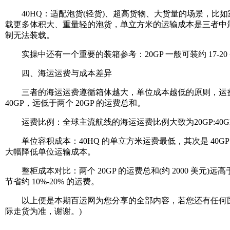
40HQ：适配泡货(轻货)、超高货物、大货量的场景，比如家
载更多体积大、重量轻的泡货，单立方米的运输成本是三者中最低的，是
制无法装载。
实操中还有一个重要的装箱参考：20GP 一般可装约 17-20 个标
四、海运运费与成本差异
三者的海运运费遵循箱体越大，单位成本越低的原则，运费差
40GP，远低于两个 20GP 的运费总和。
运费比例：全球主流航线的海运运费比例大致为20GP:40GP:40HQ≈1:1.
单位容积成本：40HQ 的单立方米运费最低，其次是 40GP，20GP 
大幅降低单位运输成本。
整柜成本对比：两个 20GP 的运费总和(约 2000 美元)远高于一个 4
节省约 10%-20% 的运费。
以上便是本期百运网为您分享的全部内容，若您还有任何国
际走货为准，谢谢。)