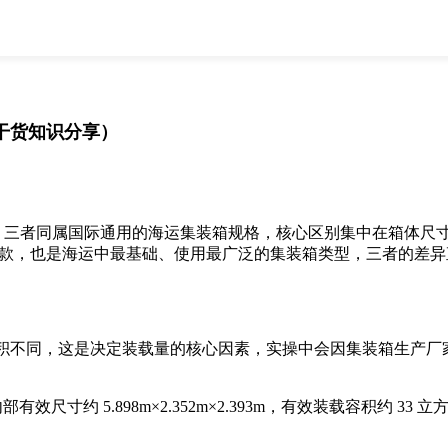
全部
物流资讯
电商资讯
物流百科
外贸百科
外贸经验
邮寄经验
重要公告
运干货知识分享）
取消
确定
箱，三者同属国际通用的海运集装箱规格，核心区别集中在箱体尺寸、装
0 尺基础款，也是海运中最基础、使用最广泛的集装箱类型，三者
不同，这是决定装载量的核心因素，实操中会因集装箱生产厂家
91m，内部有效尺寸约 5.898m×2.352m×2.393m，有效装载