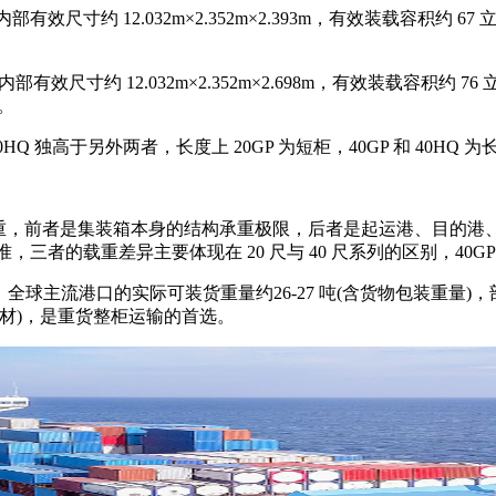
m，内部有效尺寸约 12.032m×2.352m×2.393m，有效装载容积约 6
6m，内部有效尺寸约 12.032m×2.352m×2.698m，有效装载容积约
款。
Q 独高于另外两者，长度上 20GP 为短柜，40GP 和 40HQ 为
重，前者是集装箱本身的结构承重极限，后者是起运港、目的港、
三者的载重差异主要体现在 20 尺与 40 尺系列的区别，40GP 
球主流港口的实际可装货重量约26-27 吨(含货物包装重量)，部分
材)，是重货整柜运输的首选。