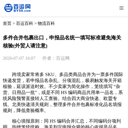
全部
物流资讯
电商资讯
物流百科
首页
>
百运百科
>
物流百科
外贸百科
外贸经验
邮寄经验
重要公告
多件合并包裹出口，申报品名统一填写标准避免海关
核验(外贸人请注意)
取消
确定
2026-07-07 16:07
作者：百运网
跨境卖家常将多 SKU、多品类商品合并为一票多件国际
快递发货，若申报品名杂乱、分项混乱，极易触发海关开箱
核验，延误派送时效。不少卖家为简化操作，笼统填写 “杂
货、日用品一批”，或是不同 HS 编码商品共用单一品名，系
统风险预警直接转人工查验。结合四大商业快递、欧盟专
线、北美快递清关规则，整理多件合并包裹标准化品名填报
规则，降低查验概率。
核心填报原则：同 HS 编码合并汇总，不同编码分项列
明，拒绝笼统统称。海关判定申报合规的核心依据是品名、