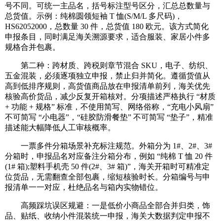
号不同。可统一主品名，括号标注型号区分，汇总总数量与
总货值。示例：纯棉圆领短袖 T 恤(S/M/L 多尺码)，
HS62052000，总数量 30 件，总货值 180 欧元。该方式简化
申报条目，同时满足海关溯源要求，适合服装、家居小件多
规格合并包裹。
第二种：跨材质、跨税则章节混合 SKU，电子、纺织、
五金混装，必须逐项独立申报，禁止归并简化。遵循货值从
高到低排序规则，高货值商品放在申报清单前列，海关优先
核验高价货品，减少反复开箱核对。分项描述严格执行 “材质
+ 功能 + 规格” 标准，不使用简写、网络俗称，“充电小风扇”
不可简写 “小电器”，“硅胶防滑餐垫” 不可简写 “垫子”，精准
描述能大幅降低人工审核概率。
一票多件分箱场景补充标注规范。外箱分为 1#、2#、3#
分箱时，申报品名对应备注分箱分布，例如 “纯棉 T 恤 20 件
(1# 箱);塑料手机壳 50 件(2#、3# 箱)”，海关开箱时可精准定
位货品，无需翻查全部包裹，缩短核验时长。分箱编号与申
报清单一一对应，杜绝品名与箱内实物错位。
高频踩坑误区规避：一是低价小商品全部合并归类，饰
品、贴纸、收纳小件混装统一申报，海关大数据判定申报不