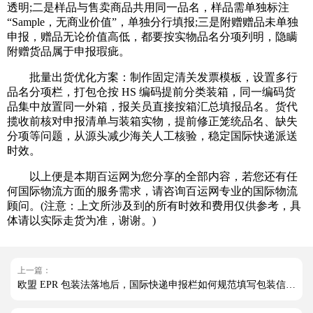
透明;二是样品与售卖商品共用同一品名，样品需单独标注
“Sample，无商业价值”，单独分行填报;三是附赠赠品未单独
申报，赠品无论价值高低，都要按实物品名分项列明，隐瞒
附赠货品属于申报瑕疵。
批量出货优化方案：制作固定清关发票模板，设置多行
品名分项栏，打包仓按 HS 编码提前分类装箱，同一编码货
品集中放置同一外箱，报关员直接按箱汇总填报品名。货代
揽收前核对申报清单与装箱实物，提前修正笼统品名、缺失
分项等问题，从源头减少海关人工核验，稳定国际快递派送
时效。
以上便是本期百运网为您分享的全部内容，若您还有任
何国际物流方面的服务需求，请咨询百运网专业的国际物流
顾问。(注意：上文所涉及到的所有时效和费用仅供参考，具
体请以实际走货为准，谢谢。)
上一篇：
欧盟 EPR 包装法落地后，国际快递申报栏如何规范填写包装信息(国际空运干货知识分享)