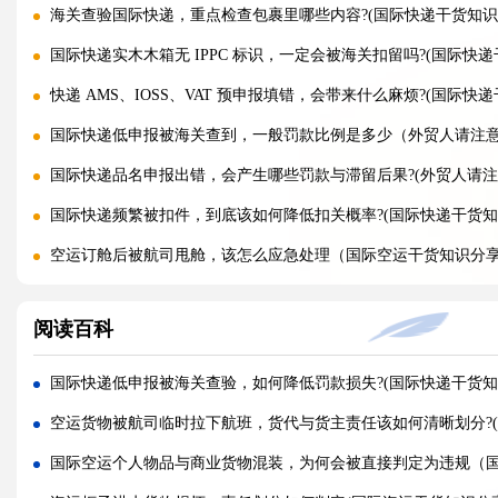
海关查验国际快递，重点检查包裹里哪些内容?(国际快递干货知识
国际快递实木木箱无 IPPC 标识，一定会被海关扣留吗?(国际快递
快递 AMS、IOSS、VAT 预申报填错，会带来什么麻烦?(国际快
国际快递低申报被海关查到，一般罚款比例是多少（外贸人请注
国际快递品名申报出错，会产生哪些罚款与滞留后果?(外贸人请注
国际快递频繁被扣件，到底该如何降低扣关概率?(国际快递干货知
空运订舱后被航司甩舱，该怎么应急处理（国际空运干货知识分
空运货物派送失败，包裹会被如何处置?（不清楚的外贸人看过来
阅读百科
加急国际空运真的能提速，靠谱吗?(国际空运干货知识分享)
FBA 空运出现丢件破损，理赔流程怎么走（国际空运干货知识分
国际快递低申报被海关查验，如何降低罚款损失?(国际快递干货知
FBA 空运头程该怎么挑选靠谱物流货代（国际空运干货知识分享
空运货物被航司临时拉下航班，货代与货主责任该如何清晰划分?(
FBA 空运货物超重超尺寸会产生哪些附加费?(不清楚的亚马逊卖家
国际空运个人物品与商业货物混装，为何会被直接判定为违规（
亚马逊 FBA 空运，空派和纯空运该怎么选择?(不清楚的亚马逊卖