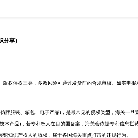
全部
物流资讯
电商资讯
物流百科
外贸百科
外贸经验
邮寄经验
重要公告
识分享）
取消
确定
避
版权侵权三类，多数风险可通过发货前的合规审核、如实申报及
如仿牌服装、箱包、电子产品)，是最常见的侵权类型，海关一旦
术产品)，若专利权人在目的国备案，海关会依据专利信息拦
犯知识产权人的版权，属于各国海关重点打击的违规行为。