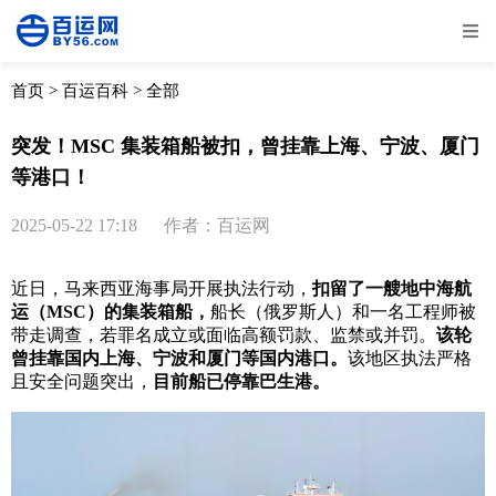
全部
物流资讯
电商资讯
物流百科
首页
>
百运百科
>
全部
外贸百科
外贸经验
邮寄经验
重要公告
突发！MSC 集装箱船被扣，曾挂靠上海、宁波、厦门
等港口！
取消
确定
2025-05-22 17:18
作者：百运网
近日，马来西亚海事局开展执法行动，
扣留了一艘地中海航
运（MSC）的集装箱船，
船长（俄罗斯人）和一名工程师被
带走调查，若罪名成立或面临高额罚款、监禁或并罚。
该轮
曾挂靠国内上海、宁波和厦门等国内港口。
该地区执法严格
且安全问题突出，
目前船已停靠巴生港。