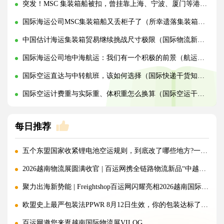
突发！MSC 集装箱船被扣，曾挂靠上海、宁波、厦门等港口！
国际海运公司MSC集装箱船又丢柜子了（所幸遗落集装箱为空置状态）
中国估计海运集装箱贸易继续挑战尺寸极限（国际物流新闻资讯）
国际海运公司地中海航运：我们有一个积极的前景（航运市场前景预测）
国际空运直达与中转航班，该如何选择（国际快递干货知识分享）
国际空运计费重与实际重、体积重怎么换算（国际空运干货知识分享）
每日推荐
五个东盟国家收紧锂电池空运规则，到底改了哪些地方?一文讲清!
2026越南物流展圆满收官 | 百运网携全链路物流新品“中越美专线”强势出圈！
聚力出海新势能 | Freightshop百运网闪耀亮相2026越南国际物流展
欧盟史上最严包装法PPWR 8月12日生效，你的包装达标了吗？
百运网邀您来逛越南国际物流展VILOG