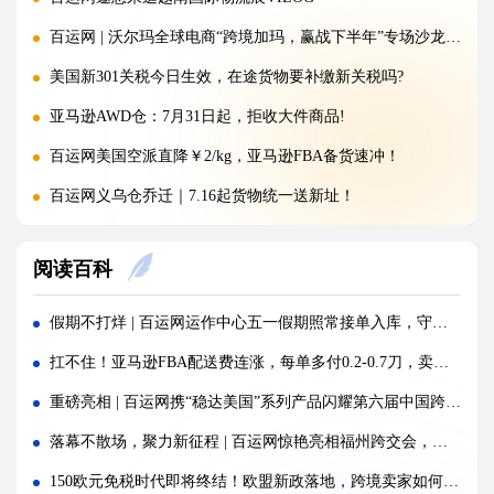
百运网 | 沃尔玛全球电商“跨境加玛，赢战下半年”专场沙龙圆满收官!
美国新301关税今日生效，在途货物要补缴新关税吗?
亚马逊AWD仓：7月31日起，拒收大件商品!
百运网美国空派直降￥2/kg，亚马逊FBA备货速冲！
百运网义乌仓乔迁｜7.16起货物统一送新址！
重磅！CPSC最新消息放宽执行政策，美线卖家迎来利好
阅读百科
突发！巴基斯坦一架波音737货机失联！
警惕！违规罚10万美金/箱，出货前必看！
假期不打烊 | 百运网运作中心五一假期照常接单入库，守护每一份跨境托付！
欧洲小包关税大反转：法国紧急暂停、意大利再度延期！
扛不住！亚马逊FBA配送费连涨，每单多付0.2-0.7刀，卖家降本突破口在哪？
百运网|沃尔玛全球电商“智赢跨境·AI全域新运营”专场沙龙圆满收官!
重磅亮相 | 百运网携“稳达美国”系列产品闪耀第六届中国跨境电商交易会，新客免单福利来袭！
倒计时1天，欧盟小包裹免税政策明日正式取消！
落幕不散场，聚力新征程 | 百运网惊艳亮相福州跨交会，完美收官！
海运价格九连涨，外贸企业称一周一涨扛不住!
150欧元免税时代即将终结！欧盟新政落地，跨境卖家如何破局？