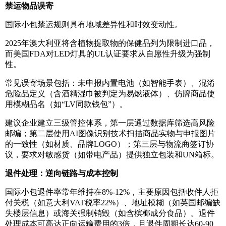
禁运物品误寄
国际小包禁运规则具有地域差异性和时效变动性。
2025年澳大利亚将含植物提取物的保健品列为限制进口品，
而美国FDA对LED灯具的UL认证要求从自愿性升级为强制
性。
常见误寄场景包括：未申报内置电池（如智能手表）、混淆
危险品定义（含酒精湿巾被判定为易燃液体）、仿牌商品使
用模糊品名（如“LV同款钱包”）。
建议企业建立三级管控体系，第一层通过数据库筛选高风险
邮编；第二层使用AI图像识别技术扫描商品实物与申报图片
的一致性（如材质、品牌LOGO）；第三层与物流商签订协
议，要求对敏感货（如带电产品）提供独立包装和UN箱标。
退件处理：逆向链路与成本控制
国际小包退件率常年维持在8%-12%，主要原因包括收件人拒
付关税（如意大利VAT税率22%）、地址模糊（如英国邮编缺
失楼层信息）或海关强制销毁（如含槟榔成分食品）。退件
处理成本可高达正向运输费用的3倍，且退件周期长达60-90