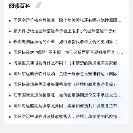
阅读百科
空运货物 AMS、ENS 预申报填错有什么后果?(国际空运干货知识分享)
空运品名申报错误，会面临哪些罚款与处罚?(国际空运干货知识分享)
国际空运价格突然跳涨，除了舱位紧张还有哪些隐性原因（跨境电商卖家请注意）
国际空运货物被扣，最快多久可以清关放行?(国际空运干货知识分享)
超大件货物走国际空运单价会上涨多少?(国际空运干货知识分享)
国际空运计费重与实际重、体积重怎么换算（国际空运干货知识分享）
长期走国际海运的企业，如何跟货代谈年度合约更划算（不清楚的跨境电商卖家请注意）
普通货物走国际空运最低多少公斤起运（不清楚的外贸人看过来）
国际快递对 “赠品” 不申报，为什么反而更容易触发严查（跨境电商卖家请注意）
国际空运和国际快递到底有哪些核心区别（国际物流干货知识分享）
海运报关和报检有什么不同？（不清楚的跨境电商卖家看过来）
国际空运计费重与实际重、体积重怎么换算（国际空运干货知识分享）
国际空运航班临时取消，货物一般会怎么安排转运（国际空运干货知识分享）
国际空运客机和全货机分别适合运什么货物（国际空运干货知识分享）
国际快递清关需要准备哪些单据（跨境电商卖家必看篇）
如何查询国际快递实时物流轨迹?(国际快递干货知识分享)
旺季国际空运价格暴涨，如何锁定远期运价又不承担仓位弃订违约金（跨境电商卖家如何告别被动加价局面）
国际海运船期延误常见原因，卖家如何预判并调整备货节奏（国际海运干货知识分享）
国际空运中途临时改址改收货人，跨境订单变更的风控操作流程（国际空运干货知识分享）
拉美多国海运进口税率调整卖家该怎样调整定价策略（国际海运干货知识分享）