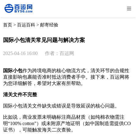
全部
物流资讯
电商资讯
物流百科
首页
>
百运百科
>
邮寄经验
外贸百科
外贸经验
邮寄经验
重要公告
国际小包清关常见问题与解决方案
取消
确定
2025-04-16 16:00
作者：百运网
国际小包
作为跨境电商的核心物流方式，清关环节的合规性
直接影响包裹能否准时抵达消费者手中。接下来，百运网将
为您详细解答，希望对大家有所帮助。
清关文件不完整
国际小包清关文件缺失或错误是导致延误的核心问题。
比如说，商业发票未明确标注商品材质（如纯棉衣物需注
明“100% cotton”）或未附原产地证明（如中国制造需提供CO
证书），可能触发海关二次查验。