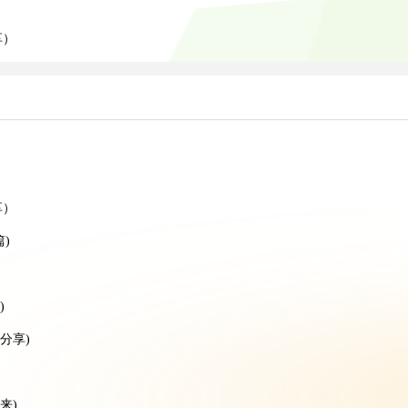
）
享）
）
）
享）
)
)
分享)
来)