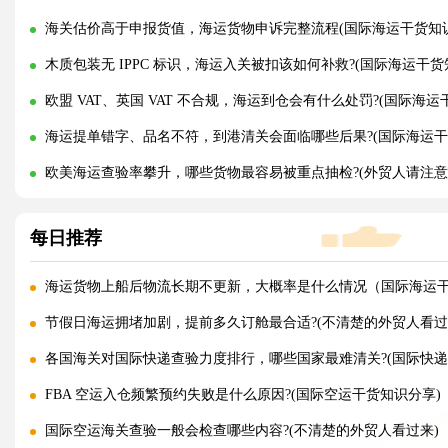
海关估价高于申报货值，海运货物申诉完整流程(国际海运干货知
木质包装无 IPPC 标识，海运入关被扣该如何补救?(国际海运干货
欧盟 VAT、英国 VAT 不合规，海运到仓会有什么处罚?(国际海运
海运提单错字、品名不符，到港清关会面临哪些后果?(国际海运干
欧美海运查验率攀升，哪些货物最容易被重点抽检?(外贸人请注意
每日推荐
海运货物上船后物流长期不更新，大概率是什么情况（国际海运
节假日海运拥堵加剧，提前多久订舱最合适?(不清楚的外贸人看过
各国海关对国际快递查验力度排行，哪些国家最难清关?(国际快递
FBA 空运入仓频繁预约失败是什么原因?(国际空运干货知识分享)
国际空运海关查验一般会检查哪些内容?(不清楚的外贸人看过来)