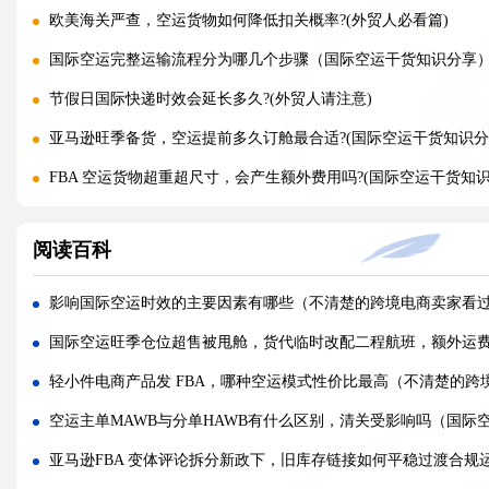
欧美海关严查，空运货物如何降低扣关概率?(外贸人必看篇)
国际空运完整运输流程分为哪几个步骤（国际空运干货知识分享
节假日国际快递时效会延长多久?(外贸人请注意)
亚马逊旺季备货，空运提前多久订舱最合适?(国际空运干货知识分
FBA 空运货物超重超尺寸，会产生额外费用吗?(国际空运干货知识
FBA 空运入仓频繁预约失败，问题出在哪里?(亚马逊卖家请注意)
阅读百科
国际空运价格忽高忽低，由哪些因素决定?(不清楚的外贸人看过来
旺季临时加急补货，还能申请稀缺空运仓位吗?(不清楚的外贸人看
影响国际空运时效的主要因素有哪些（不清楚的跨境电商卖家看
黑五圣诞空运爆仓，提前多久锁舱可避开港口长时间排队?(不清楚
国际空运旺季仓位超售被甩舱，货代临时改配二程航班，额外运
实木托盘无 IPPC 标识，空运落地除销毁外有哪些整改方式(国际
轻小件电商产品发 FBA，哪种空运模式性价比最高（不清楚的跨
空运到仓长期不上架，如何区分物流延误与亚马逊仓内拥堵?(国际
空运主单MAWB与分单HAWB有什么区别，清关受影响吗（国际
美仓热门地址，空派派送经常拒收该怎么处理（不清楚的跨境卖
亚马逊FBA 变体评论拆分新政下，旧库存链接如何平稳过渡合规