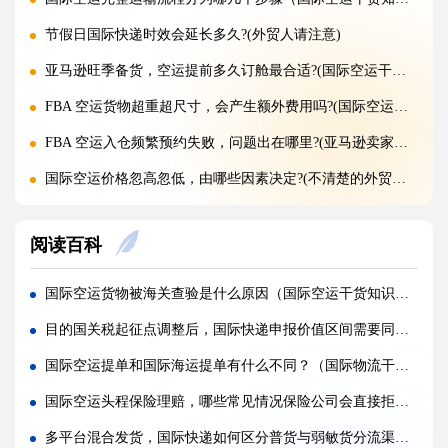
节假日国际快递时效会延长多久?(外贸人请注意)
亚马逊旺季备货，空运提前多久订舱最合适?(国际空运干货知识分享)
FBA 空运货物超重超尺寸，会产生额外费用吗?(国际空运干货知识分享)
FBA 空运入仓频繁预约失败，问题出在哪里?(亚马逊卖家请注意)
国际空运价格忽高忽低，由哪些因素决定?(不清楚的外贸人看过来)
旺季临时加急补货，还能申请稀缺空运仓位吗?(不清楚的外贸人看过来)
阅读百科
黑五圣诞空运爆仓，提前多久锁舱可避开港口长时间排队?(不清楚的跨境卖家看过来)
实木托盘无 IPPC 标识，空运落地除销毁外有哪些整改方式(国际空运干货知识分享)
国际空运货物被海关查验是什么原因（国际空运干货知识分享）
空运到仓长期不上架，如何区分物流延误与亚马逊仓内拥堵?(国际空运干货知识分享)
目的国关税起征点调整后，国际快递申报价值区间需要同步优化吗（外贸人请注意）
美仓热门地址，空派派送经常拒收该怎么处理（不清楚的跨境卖家看过来）
国际空运提单和国际海运提单有什么不同？（国际物流干货知识分享）
海关认定货值偏高征税，有合规申诉减免税费的办法吗（国际快递干货知识分享）
国际空运头程保险理赔，哪些常见情况保险公司会直接拒赔（跨境电商卖家请注意）
国际快递包装做错直接破损（跨境发货包装指南）
多平台混合发货，国际快递如何区分普货与弱敏货分流渠道（跨境电商卖家请注意）