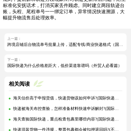
标准化安抚话术，打消买家丢件顾虑。同时建立两段轨迹台
账，头程、尾程单号一一绑定订单，异常情况快速溯源，大
幅提升物流售后处理效率。
上一篇：
跨境店铺后台物流单号批量上传，适配专线/商业快递格式（国际快递干货知识分享）
下一篇：
国际快递为什么价格差距大，低价渠道靠谱吗（外贸人必看篇）
相关阅读
海关估价高于申报货值，快递货物该如何申诉?(国际快递干货知识分享)
快递被海关布控查验，怎样准备材料快速申诉解封?(国际快递干货知识分享)
海关查验国际快递，重点检查包裹里哪些内容?(国际快递干货知识分享)
快递混装货物一件违规，整票包裹都会被扣押退回吗?(不清楚的外贸人看过来)