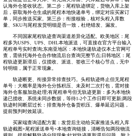
认海外仓签收状态。第二步：尾程轨迹绑定，货物入库上架
后，获取海外仓生成的尾程本地快递单号，绑定对应买家订
单，同步推送买家。第三步：衔接核验，核对头程入库数
量、SKU与尾程发货明细是否一致，杜绝错发、漏发。
不同国家尾程轨迹查询渠道差异化适配。欧美地区：尾
程多为USPS、UPS、DHL本地派送，可直接在官方平台输入
尾程单号实时查询;东南亚地区：本地快递轨迹仅本土官网可
查，需依托海外仓合作物流后台查询完整节点;日韩地区：尾
程轨迹更新滞后，仅揽收、派送、签收三个核心节点，无中
转明细，属于正常现象。
轨迹断更、衔接异常排查技巧。头程轨迹终止但无尾程
单号：大概率是海外仓分拣积压、未及时二次打包，需对接
海外仓客服加急处理;有尾程单号但无轨迹更新：多为本地快
递已揽收、系统未同步数据，等待1-2个工作日即可更新;两段
轨迹时间断层过长：排查海外仓备货积压、爆单延迟问题，
提前预判时效延误。
买家端查询适配方案：发货后主动给买家推送头程入库
轨迹截图+尾程派送单号+本地查询链接，清晰告知两段物流
规则，提前解释轨迹分段现象;针对轨迹更新滞后问题，附上