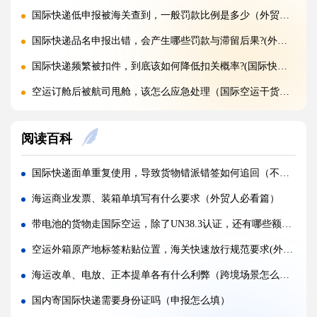
国际快递低申报被海关查到，一般罚款比例是多少（外贸人请注意）
国际快递品名申报出错，会产生哪些罚款与滞留后果?(外贸人请注意)
国际快递频繁被扣件，到底该如何降低扣关概率?(国际快递干货知识分享)
空运订舱后被航司甩舱，该怎么应急处理（国际空运干货知识分享）
空运货物派送失败，包裹会被如何处置?（不清楚的外贸人看过来）
阅读百科
加急国际空运真的能提速，靠谱吗?(国际空运干货知识分享)
FBA 空运出现丢件破损，理赔流程怎么走（国际空运干货知识分享）
国际快递面单重复使用，导致货物错派错签如何追回（不清楚的跨境电商卖家请注意）
FBA 空运头程该怎么挑选靠谱物流货代（国际空运干货知识分享）
海运商业发票、装箱单填写有什么要求（外贸人必看篇）
FBA 空运货物超重超尺寸会产生哪些附加费?(不清楚的亚马逊卖家看过来)
带电池的货物走国际空运，除了UN38.3认证，还有哪些额外要求？
亚马逊 FBA 空运，空派和纯空运该怎么选择?(不清楚的亚马逊卖家看过来)
空运外箱原产地标签粘贴位置，海关快速放行规范要求(外贸人请注意)
空运货物被海关布控，如何快速提交材料申诉（国际空运干货知识分享）
海运改单、电放、正本提单各有什么利弊（跨境场景怎么选）
实木包装走国际空运必须做熏蒸热处理吗（国际空运干货知识分享）
国内寄国际快递需要身份证吗（申报怎么填）