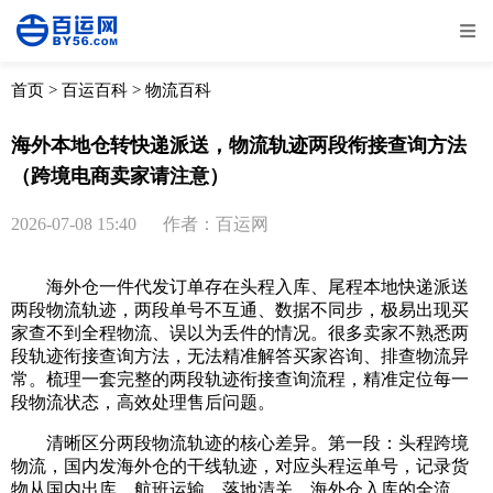
全部
物流资讯
电商资讯
物流百科
首页
>
百运百科
>
物流百科
外贸百科
外贸经验
邮寄经验
重要公告
海外本地仓转快递派送，物流轨迹两段衔接查询方法
（跨境电商卖家请注意）
取消
确定
2026-07-08 15:40
作者：百运网
海外仓一件代发订单存在头程入库、尾程本地快递派送
两段物流轨迹，两段单号不互通、数据不同步，极易出现买
家查不到全程物流、误以为丢件的情况。很多卖家不熟悉两
段轨迹衔接查询方法，无法精准解答买家咨询、排查物流异
常。梳理一套完整的两段轨迹衔接查询流程，精准定位每一
段物流状态，高效处理售后问题。
清晰区分两段物流轨迹的核心差异。第一段：头程跨境
物流，国内发海外仓的干线轨迹，对应头程运单号，记录货
物从国内出库、航班运输、落地清关、海外仓入库的全流