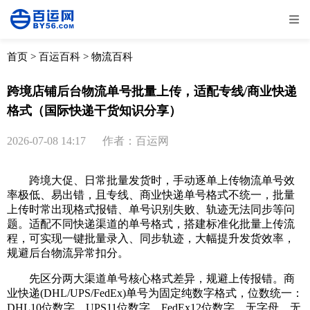
全部
物流资讯
电商资讯
物流百科
首页
>
百运百科
>
物流百科
外贸百科
外贸经验
邮寄经验
重要公告
跨境店铺后台物流单号批量上传，适配专线/商业快递
格式（国际快递干货知识分享）
取消
确定
2026-07-08 14:17
作者：百运网
跨境大促、日常批量发货时，手动逐单上传物流单号效
率极低、易出错，且专线、商业快递单号格式不统一，批量
上传时常出现格式报错、单号识别失败、轨迹无法同步等问
题。适配不同快递渠道的单号格式，搭建标准化批量上传流
程，可实现一键批量录入、同步轨迹，大幅提升发货效率，
规避后台物流异常扣分。
先区分两大渠道单号核心格式差异，规避上传报错。商
业快递(DHL/UPS/FedEx)单号为固定纯数字格式，位数统一：
DHL10位数字、UPS11位数字、FedEx12位数字，无字母、无