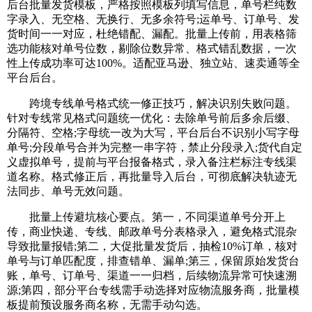
后台批量发货模板，严格按照模板列填写信息，单号栏纯数
字录入、无空格、无换行、无多余符号;运单号、订单号、发
货时间一一对应，杜绝错配、漏配。批量上传前，用表格筛
选功能核对单号位数，剔除位数异常、格式错乱数据，一次
性上传成功率可达100%。适配亚马逊、独立站、速卖通等全
平台后台。
跨境专线单号格式统一修正技巧，解决识别失败问题。
针对专线常见格式问题统一优化：去除单号前后多余后缀、
分隔符、空格;字母统一改为大写，平台后台不识别小写字母
单号;分段单号合并为完整一串字符，禁止分段录入;货代自定
义虚拟单号，提前与平台报备格式，录入备注栏标注专线渠
道名称。格式修正后，再批量导入后台，可彻底解决轨迹无
法同步、单号无效问题。
批量上传避坑核心要点。第一，不同渠道单号分开上
传，商业快递、专线、邮政单号分表格录入，避免格式混杂
导致批量报错;第二，大促批量发货后，抽检10%订单，核对
单号与订单匹配度，排查错单、漏单;第三，保留原始发货台
账，单号、订单号、渠道一一归档，后续物流异常可快速溯
源;第四，部分平台专线需手动选择对应物流服务商，批量模
板提前预设服务商名称，无需手动勾选。