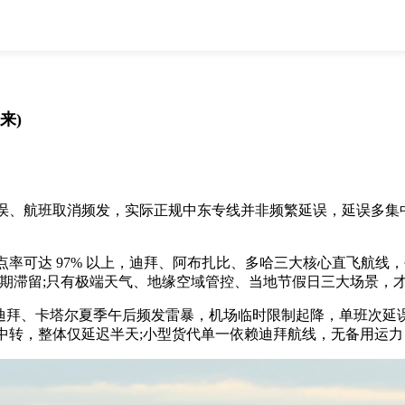
全部
物流资讯
电商资讯
物流百科
外贸百科
外贸经验
邮寄经验
重要公告
来)
取消
确定
、航班取消频发，实际正规中东专线并非频繁延误，延误多集中
达 97% 以上，迪拜、阿布扎比、多哈三大核心直飞航线，每
 天的长期滞留;只有极端天气、地缘空域管控、当地节假日三大场景
。迪拜、卡塔尔夏季午后频发雷暴，机场临时限制起降，单班次延
，整体仅延迟半天;小型货代单一依赖迪拜航线，无备用运力，延