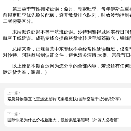
第三类季节性拥堵延误：斋月、朝觐旺季。每年伊斯兰重要节日
前锁定旺季优先舱位配额，避开散货排仓队列，时效波动控制在 
二者需要区分。
末端派送延迟不等于航班延误。沙特利雅得城区实行日间货车
航空干线延误。成熟专线会提前将货物转运至城郊微仓，错峰
总结来看，正规自营中东专线不会经常性延误航班，仅夏季雷
对沙特、阿联酋强制认证文件，避免清关滞留;大促、宗教节日
以上便是本期百运网为您分享的全部内容，若您还有任何国
际走货为准，谢谢。)
上一篇：
紧急货物选直飞空运还是转飞渠道更快(国际空运干货知识分享)
下一篇：
国际快递为什么价格差距大，低价渠道靠谱吗（外贸人必看篇）