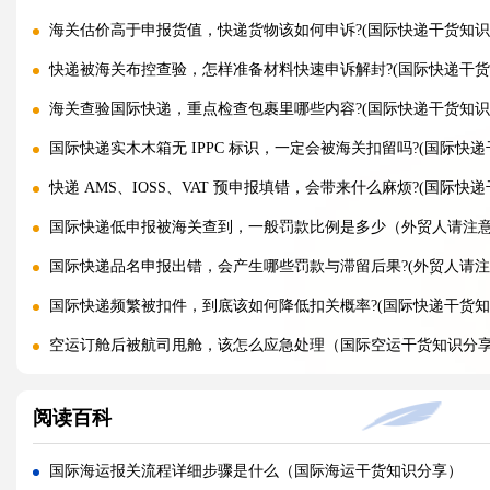
海关估价高于申报货值，快递货物该如何申诉?(国际快递干货知识
快递被海关布控查验，怎样准备材料快速申诉解封?(国际快递干货
海关查验国际快递，重点检查包裹里哪些内容?(国际快递干货知识
国际快递实木木箱无 IPPC 标识，一定会被海关扣留吗?(国际快递
快递 AMS、IOSS、VAT 预申报填错，会带来什么麻烦?(国际快
国际快递低申报被海关查到，一般罚款比例是多少（外贸人请注
国际快递品名申报出错，会产生哪些罚款与滞留后果?(外贸人请注
国际快递频繁被扣件，到底该如何降低扣关概率?(国际快递干货知
空运订舱后被航司甩舱，该怎么应急处理（国际空运干货知识分
空运货物派送失败，包裹会被如何处置?（不清楚的外贸人看过来
阅读百科
加急国际空运真的能提速，靠谱吗?(国际空运干货知识分享)
FBA 空运出现丢件破损，理赔流程怎么走（国际空运干货知识分
国际海运报关流程详细步骤是什么（国际海运干货知识分享）