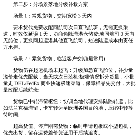
第二步：分场景落地分级补救方案
场景 1：常规货物，交期宽松 3 天内
要求货代免费改配同航司次日直飞航班，无需更换渠
道，时效仅延误 1 天，协商免除滞港仓储费;若同航司 3 天内
无舱位，更换同起运港其他直飞航司，短途陆运成本由责任
方承担。
场景 2：紧急货物，临近客户交期(最常用)
货物仍在起运机场未起飞：升级加急直飞舱位，补少量
溢价走优先配载，当天或次日装机;极端情况拆分货量，小批
量走 DHL/FedEx 商业快递极速渠道，保障样品先交付，大批
量改配后续航班;
货物已中转滞留枢纽：协调当地代理安排陆路转运，比
如法兰克福滞留，卡车转运至欧洲各国目的地，压缩中转等
待时间;
超高货值、停产刚需货物：临时申请包板或小型包机，
优先出货，留存运费差价凭证用于后续追责。