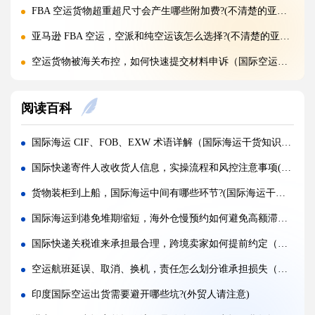
FBA 空运货物超重超尺寸会产生哪些附加费?(不清楚的亚马逊卖家看过来)
亚马逊 FBA 空运，空派和纯空运该怎么选择?(不清楚的亚马逊卖家看过来)
空运货物被海关布控，如何快速提交材料申诉（国际空运干货知识分享）
实木包装走国际空运必须做熏蒸热处理吗（国际空运干货知识分享）
阅读百科
国际空运低申报被海关查到，罚款比例是多少?(国际空运干货知识分享)
国际空运的运单有什么作用，包含哪些关键信息（国际空运干货知识分享）
国际海运 CIF、FOB、EXW 术语详解（国际海运干货知识分享）
国内哪些港口是国际空运主流始发机场（国际空运干货知识分享）
国际快递寄件人改收货人信息，实操流程和风控注意事项(国际快递干货知识分享)
什么是泡货、重货，国际空运分别怎么定价（国际空运干货知识分享）
货物装柜到上船，国际海运中间有哪些环节?(国际海运干货知识分享)
国际空运直达与中转航班，该如何选择（不清楚的外贸人看过来）
国际海运到港免堆期缩短，海外仓慢预约如何避免高额滞港费（国际海运干货知识分享）
国际空运客机和全货机分别适合运什么货物（国际空运干货知识分享）
国际快递关税谁来承担最合理，跨境卖家如何提前约定（跨境电商卖家请注意）
国际空运直达与中转航班，该如何选择（国际快递干货知识分享）
空运航班延误、取消、换机，责任怎么划分谁承担损失（不清楚的跨境电商卖家请注意）
国际空运完整运输流程分为哪几个步骤（国际空运干货知识分享）
印度国际空运出货需要避开哪些坑?(外贸人请注意)
国际空运和国际快递到底有哪些核心区别（国际物流干货知识分享）