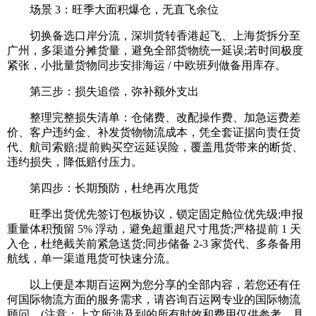
场景 3：旺季大面积爆仓，无直飞余位
切换备选口岸分流，深圳货转香港起飞、上海货拆分至
广州，多渠道分摊货量，避免全部货物统一延误;若时间极度
紧张，小批量货物同步安排海运 / 中欧班列做备用库存。
第三步：损失追偿，弥补额外支出
整理完整损失清单：仓储费、改配操作费、加急运费差
价、客户违约金、补发货物物流成本，凭全套证据向责任货
代、航司索赔;提前购买空运延误险，覆盖甩货带来的断货、
违约损失，降低赔付压力。
第四步：长期预防，杜绝再次甩货
旺季出货优先签订包板协议，锁定固定舱位优先级;申报
重量体积预留 5% 浮动，避免超重超尺寸甩货;严格提前 1 天
入仓，杜绝截关前紧急送货;同步储备 2-3 家货代、多条备用
航线，单一渠道甩货可快速分流。
以上便是本期百运网为您分享的全部内容，若您还有任
何国际物流方面的服务需求，请咨询百运网专业的国际物流
顾问。(注意：上文所涉及到的所有时效和费用仅供参考，具