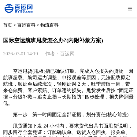
全部
物流资讯
电商资讯
物流百科
首页
>
百运百科
>
物流百科
外贸百科
外贸经验
邮寄经验
重要公告
国际空运航班甩货怎么办?(内附补救方案)
取消
确定
2026-07-01 14:19
作者：百运网
空运甩货(甩板)指已确认订舱、完成入仓报关的货物，因
航班超载、航司运力调整、申报误差等原因，无法配载原定
航班，顺延至后续班次，轻则延误 2 天，旺季滞留一周，带
来仓储费、客户索赔、订单违约损失。甩货发生后按 “固定证
据→分级补救→追责止损→长期预防” 四步处理，损失降到最
低。
第一步：第一时间固定全部证据，划分责任(核心前提)
甩货通知下发 24 小时内，要求货代出具书面甩货说明，
同步留存全套凭证：订舱确认单、送货入仓回执、报关单、