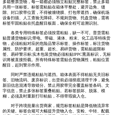
多箱整票货物，每一箱都必须独立粘贴完整标签，禁止多箱
共用一张标签。标签需粘贴在箱体平整处，避开边角、缝
隙、封口胶带位置，不得被缠绕膜、打包带遮挡，确保机场
设备扫描、人工查验无障碍。不规则货物、托盘货物，需将
标签牢固粘贴在托盘醒目板面，确保全程可追溯识别。
各类专用特殊标签必须按需粘贴，缺一不可。普货需粘
贴普通货物标识;带电、带磁、液体、粉末、化工品等特殊货
物，必须粘贴对应的危险品警示标签、操作标签，标注货物
属性、防护要求。超重、超长、易碎货物，需粘贴超限标
签、易碎警示标;实木包装货物必须粘贴IPPC熏蒸标识，无标
识将被直接拒载。所有特殊标签需贴合货物属性，粘贴位置
醒目，起到警示作用。
同时严禁违规粘贴与遮挡。箱体表面不得粘贴无关旧标
签、旧物流码、废弃标识，出货前必须彻底清理干净，避免
新旧信息混淆导致错分。禁止用胶带完全覆盖标签条码、文
字信息，禁止多张标签重叠粘贴。若标签损坏、脱落、模
糊，必须及时重新打印粘贴，不得带瑕疵入仓。
对于跨境批量出货商家，规范标签粘贴是降低物流异常
的关键。标签合规可大幅提升货物入仓、安检、中转、配载