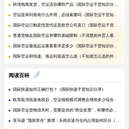
跨境电商发货，空运适合哪些产品（国际空运干货知识分享）
空运提单到底有什么作用，必须索要吗（国际空运干货知识分享）
国际空运订舱是找货代还是航空公司直订（国际空运干货知识分享）
普通货物走国际空运有哪些基础限制（不清楚的外贸人看过来）
国际空运最低起运重量要求是多少（国际空运干货知识分享）
国际空运和快递、海运到底该怎么选（不知道怎么选的外贸人看过来）
初次发国际空运需要准备哪些资料（不清楚的外贸人看过来）
阅读百科
国际空运流程完整步骤是什么（国际空运干货知识分享）
节假日国际航班大面积缩减，空运滞港该如何加急提取?(国际空运干货知识分享)
国际快递如何正确打包？（国际快递干货知识分享）
高价值货品空运丢失，保险理赔需要准备哪些凭证材料?(国际空运干货知识分享)
欧美取消低值免税后，空运报税模式调整会增加多少综合物流成本（国际空运干货知识分享）
空运堆叠挤压导致箱体塌陷，怎样打包加固符合航司标准(国际空运干货知识分享)
国际空运货物清关时，需要提供的“商业发票”，有哪些必填项不能漏？（跨境电商卖家请注意）
海运转空运紧急换货，潮湿货物如何防潮避免霉变破损(国际物流干货知识分享)
亚马逊 “预留库存” 激增：头程在途与仓内占用如何区分（亚马逊干货知识分享）
高空低压环境下，精密仪器空运如何包装防止内部损坏(国际空运干货知识分享)