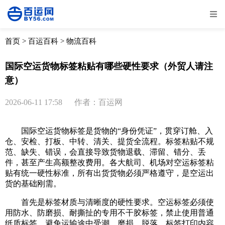
全部
物流资讯
电商资讯
物流百科
首页
>
百运百科
>
物流百科
外贸百科
外贸经验
邮寄经验
重要公告
国际空运货物标签粘贴有哪些硬性要求（外贸人请注
意）
取消
确定
2026-06-11 17:58
作者：百运网
国际空运货物标签是货物的“身份凭证”，贯穿订舱、入
仓、安检、打板、中转、清关、提货全流程。标签粘贴不规
范、缺失、错误，会直接导致货物退载、滞留、错分、丢
件，甚至产生高额整改费用。各大航司、机场对空运标签粘
贴有统一硬性标准，所有出货货物必须严格遵守，是空运出
货的基础刚需。
首先是标签材质与清晰度的硬性要求。空运标签必须使
用防水、防磨损、耐撕扯的专用不干胶标签，禁止使用普通
纸质标签，避免运输途中受潮、磨损、脱落。标签打印内容