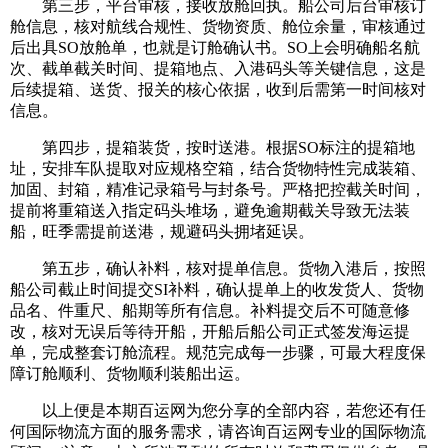
第三步，平台审核，接收放舱回执。船公司后台审核订
舱信息，核对航线合规性、货物资质、舱位余量，审核通过
后出具SO放舱单，也就是订舱确认书。SO上会明确船名航
次、截单截关时间、提箱地点、入港码头等关键信息，这是
后续提箱、送货、报关的核心依据，收到后需第一时间核对
信息。
第四步，提箱装货，按时送港。根据SO标注的提箱地
址，安排车队提取对应规格空箱，结合货物特性完成装箱、
加固、封箱，精准记录箱号与封条号。严格把控截关时间，
提前将重箱送入指定码头堆场，避免逾期截关导致无法装
船，旺季需提前送港，规避码头拥堵延误。
第五步，确认补料，核对提单信息。货物入港后，按照
船公司截止时间提交SI补料，确认提单上的收发货人、货物
品名、件重尺、船期等所有信息。补料提交后不可随意修
改，核对无误后等待开船，开船后船公司正式签发海运提
单，完成整套订舱流程。规范完成每一步骤，可最大程度保
障订舱顺利、货物顺利装船出运。
以上便是本期百运网为您分享的全部内容，若您还有任
何国际物流方面的服务需求，请咨询百运网专业的国际物流