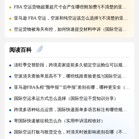
FBA 空运货物超重超尺寸会产生哪些附加费?(不清楚的亚马逊卖家看过来)
亚马逊 FBA 空运，空派和纯空运该怎么选择?(不清楚的亚马逊卖家看过来)
空运货物被海关布控，如何快速提交材料申诉（国际空运干货知识分享）
实木包装走国际空运必须做熏蒸热处理吗（国际空运干货知识分享）
阅读百科
国际空运低申报被海关查到，罚款比例是多少?(国际空运干货知识分享)
国际空运的运单有什么作用，包含哪些关键信息（国际空运干货知识分享）
淡旺季交替阶段，跨境卖家提前多久锁定空运舱位可以规避运价跳涨（国际空运干货知识分享）
国内哪些港口是国际空运主流始发机场（国际空运干货知识分享）
空派清关查验率居高不下，哪些线路查验更低?(国际空运干货知识分享)
什么是泡货、重货，国际空运分别怎么定价（国际空运干货知识分享）
亚马逊FBA头程“预申报”“后申报”差别在哪，哪种更安全（亚马逊干货知识分享）
国际空运直达与中转航班，该如何选择（不清楚的外贸人看过来）
国际空运承运方式怎么选择（国际空运干货知识分享）
国际空运客机和全货机分别适合运什么货物（国际空运干货知识分享）
跨境多语种站点运营，国际快递面单多语言标注有哪些规范要求（跨境电商卖家请注意）
国际空运直达与中转航班，该如何选择（国际快递干货知识分享）
寄国际快递被征税怎么办（实用申诉流程收好）
国际空运完整运输流程分为哪几个步骤（国际空运干货知识分享）
国际空运打板与散货交仓，对清关时效影响差别在哪（不清楚弟弟跨境电商卖家看过来）