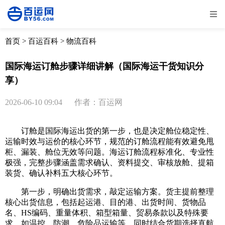
全部
物流资讯
电商资讯
物流百科
首页
>
百运百科
>
物流百科
外贸百科
外贸经验
邮寄经验
重要公告
国际海运订舱步骤详细讲解（国际海运干货知识分
享）
取消
确定
2026-06-10 09:04
作者：百运网
订舱是国际海运出货的第一步，也是决定舱位稳定性、
运输时效与运价的核心环节，规范的订舱流程能有效避免甩
柜、漏装、舱位无效等问题。海运订舱流程标准化、专业性
极强，完整步骤涵盖需求确认、资料提交、审核放舱、提箱
装货、确认补料五大核心环节。
第一步，明确出货需求，敲定运输方案。货主提前整理
核心出货信息，包括起运港、目的港、出货时间、货物品
名、HS编码、重量体积、箱型箱量、贸易条款以及特殊要
求，如温控、防潮、危险品运输等。同时结合货期选择直航