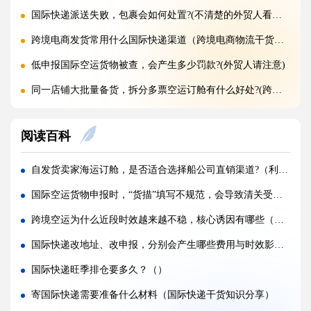
国际快递派送失败，包裹会如何处置?(不清楚的外贸人看过来)
跨境电商发货常用什么国际快递渠道（跨境电商物流干货知识分享）
低申报国际空运货物被查，会产生多少罚款?(外贸人请注意)
同一店铺大批量备货，拆分多票空运订舱有什么好处?(跨境电商卖家必看篇)
整托盘空运颠簸散架，缠绕膜与打包带规范用法是什么?(国际空运干货知识分享)
阅读百科
亚马逊新规落地，空运带电产品入仓有哪些新增限制?(亚马逊卖家请注意)
多国中转空运，过境海关查验该如何配合举证（国际空运干货知识分享）
自发货卖家海运订舱，是否适合选择船公司直销渠道?（利弊详解）
多 SKU 混装托盘空运，如何装箱能减少亚马逊人工分拣拉长上架时长?(国际空运干货知识分享)
国际空运货物申报时，“货描”填写不规范，会导致清关受阻吗？（注意：货描就是清关的 “身份证”）
国际空运低申报被海关预警，第一次预警还有哪些补救放行办法(外贸人请注意)
跨境空运为什么近段时效越来越不稳，核心诱因有哪些（不清楚的跨境电商卖家请注意）
美国 5106 备案不全，空派货物一定会被扣吗?(不清楚的跨境电商卖家看过来)
国际快递改地址、改申报，分别会产生哪些费用与时效影响（内附国际快递实操指南）
亚马逊入仓排队，空派如何缩短上架等待时间?(亚马逊卖家必看篇)
国际快递旺季排仓要多久？（）
跨境电商 FBA 空运，自主 VAT 清关和集体包税清关分别适配什么场景（亚马逊卖家请注意）
寄国际快递需要准备什么材料（国际快递干货知识分享）