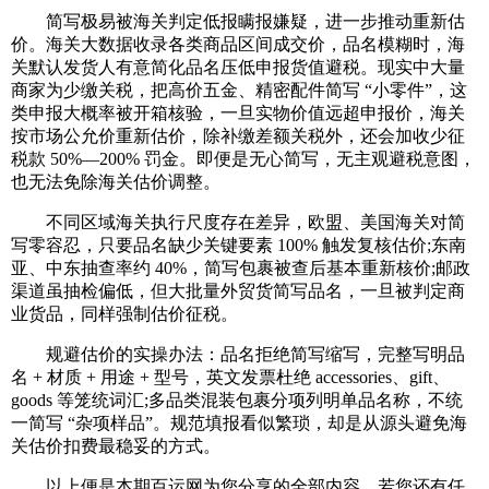
简写极易被海关判定低报瞒报嫌疑，进一步推动重新估
价。海关大数据收录各类商品区间成交价，品名模糊时，海
关默认发货人有意简化品名压低申报货值避税。现实中大量
商家为少缴关税，把高价五金、精密配件简写 “小零件”，这
类申报大概率被开箱核验，一旦实物价值远超申报价，海关
按市场公允价重新估价，除补缴差额关税外，还会加收少征
税款 50%—200% 罚金。即便是无心简写，无主观避税意图，
也无法免除海关估价调整。
不同区域海关执行尺度存在差异，欧盟、美国海关对简
写零容忍，只要品名缺少关键要素 100% 触发复核估价;东南
亚、中东抽查率约 40%，简写包裹被查后基本重新核价;邮政
渠道虽抽检偏低，但大批量外贸货简写品名，一旦被判定商
业货品，同样强制估价征税。
规避估价的实操办法：品名拒绝简写缩写，完整写明品
名 + 材质 + 用途 + 型号，英文发票杜绝 accessories、gift、
goods 等笼统词汇;多品类混装包裹分项列明单品名称，不统
一简写 “杂项样品”。规范填报看似繁琐，却是从源头避免海
关估价扣费最稳妥的方式。
以上便是本期百运网为您分享的全部内容，若您还有任