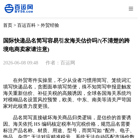
全部
物流资讯
电商资讯
物流百科
首页
>
百运百科
>
外贸经验
外贸百科
外贸经验
邮寄经验
重要公告
国际快递品名简写容易引发海关估价吗?(不清楚的跨
境电商卖家请注意)
取消
确定
2026-06-08 09:48
作者：百运网
在外贸寄件实操里，不少从业者习惯用简写、笼统词汇
填写快递品名，贪图面单填写简便，殊不知简写申报是触发
海关重新估价、补征关税的高频诱因，全球各国海关系统均
对模糊品名设置风控预警，欧美、中东、南美等清关严苛国
家对此核查力度更强。
品名简写直接破坏海关商品归类逻辑，是估价的首要诱
因。海关依托 HS 编码核定税率与完税价格，规范品名需要
标注产品名称、材质、用途、型号，而简写如 “配件、电子、
饰品、杂货” 无法对应精准税号，系统无法自动匹配市场价数