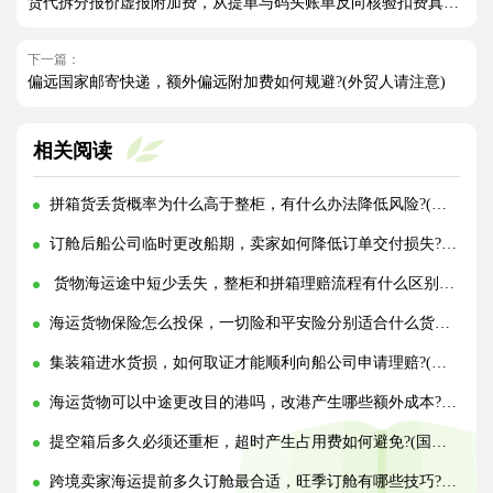
货代拆分报价虚报附加费，从提单与码头账单反向核验扣费真伪方法（外贸人请注意）
下一篇：
偏远国家邮寄快递，额外偏远附加费如何规避?(外贸人请注意)
相关阅读
拼箱货丢货概率为什么高于整柜，有什么办法降低风险?(国际海运干货知识分享)
订舱后船公司临时更改船期，卖家如何降低订单交付损失?(国际海运干货知识分享)
货物海运途中短少丢失，整柜和拼箱理赔流程有什么区别?(国际海运干货知识分享)
海运货物保险怎么投保，一切险和平安险分别适合什么货物?(国际海运干货知识分享)
集装箱进水货损，如何取证才能顺利向船公司申请理赔?(国际海运干货知识分享)
海运货物可以中途更改目的港吗，改港产生哪些额外成本?(国际海运干货知识分享)
提空箱后多久必须还重柜，超时产生占用费如何避免?(国际海运干货知识分享)
跨境卖家海运提前多久订舱最合适，旺季订舱有哪些技巧?(国际海运干货知识分享)