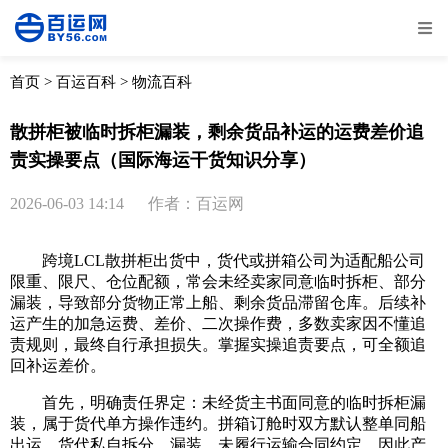
全部
物流资讯
电商资讯
物流百科
首页
>
百运百科
>
物流百科
外贸百科
外贸经验
邮寄经验
重要公告
散拼柜被临时拆柜漏装，剩余货品补运的运费差价追
责实操要点（国际海运干货知识分享）
取消
确定
2026-06-03 14:14
作者：百运网
跨境LCL散拼柜出货中，货代或拼箱公司为适配船公司
限重、限尺、仓位配额，常会未经卖家同意临时拆柜、部分
漏装，导致部分货物正常上船、剩余货品滞留仓库。后续补
运产生的加急运费、差价、二次操作费，多数卖家因不懂追
责规则，最终自行承担损失。掌握实操追责要点，可全额追
回补运差价。
首先，明确责任界定：未经货主书面同意的临时拆柜漏
装，属于货代单方操作违约。拼箱订舱时双方默认整单同船
出运，货代私自拆分、漏装，未履行运输合同约定，因此产