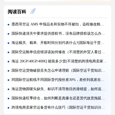
国际空运客机和全货机分别适合运什么货物（国际空运干货知识分享）
阅读百科
国际空运直达与中转航班，该如何选择（国际快递干货知识分享）
国际空运完整运输流程分为哪几个步骤（国际空运干货知识分享）
墨西哥空运 AMS 申报品名和实物不符被扣，远程修改舱单时效与所需资料（国际空运干货知识分享）
国际空运和国际快递到底有哪些核心区别（国际物流干货知识分享）
国际快递清关中要求提供授权书，没有品牌授权该怎么办（国际快递干货知识分享）
跨境卖家亚马逊 FBA 发货用什么国际快递渠道?(亚马逊卖家必看篇)
海运截关、截单、开船时间分别代表什么?(国际海运干货知识分享)
加急国际快递真的能提速吗，靠谱吗?(国际快递干货知识分享)
国际空运舱单信息错误该如何修改（不清楚的外贸人看过来）
旺季国际快递大面积延误该怎么提前规避?(国际快递干货知识分享)
海运 20GP/40GP/40HQ 能装多少货(不清楚的跨境电商卖家看过来)
国际快递迟迟不更新物流，是什么原因造成的?(国际快递干货知识分享)
国际空运货物破损丢失怎么申请理赔（国际空运干货知识分享）
国际快递清关失败，包裹会原路退回吗?(国际快递干货知识分享)
同国际空运航线不同国际货代报价差30%，差价到底差在哪些环节（跨境电商卖家请注意）
电子产品、电池走国际快递有什么特殊要求?(不清楚的外贸人看过来)
海运货物因唛头缺失、标识不清导致目的港错提，如何追回货柜（国际海运干货知识分享）
国际快递旺季排仓，如何判断是真爆仓还是货代故意拖延（国际快递干货知识分享）
跨境电商卖家空运备货有什么技巧（国际空运干货知识分享）