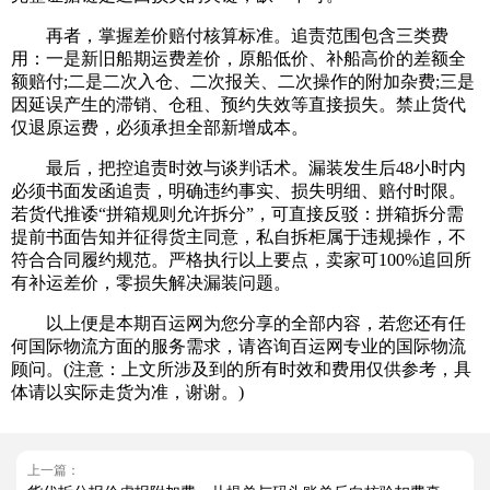
再者，掌握差价赔付核算标准。追责范围包含三类费
用：一是新旧船期运费差价，原船低价、补船高价的差额全
额赔付;二是二次入仓、二次报关、二次操作的附加杂费;三是
因延误产生的滞销、仓租、预约失效等直接损失。禁止货代
仅退原运费，必须承担全部新增成本。
最后，把控追责时效与谈判话术。漏装发生后48小时内
必须书面发函追责，明确违约事实、损失明细、赔付时限。
若货代推诿“拼箱规则允许拆分”，可直接反驳：拼箱拆分需
提前书面告知并征得货主同意，私自拆柜属于违规操作，不
符合合同履约规范。严格执行以上要点，卖家可100%追回所
有补运差价，零损失解决漏装问题。
以上便是本期百运网为您分享的全部内容，若您还有任
何国际物流方面的服务需求，请咨询百运网专业的国际物流
顾问。(注意：上文所涉及到的所有时效和费用仅供参考，具
体请以实际走货为准，谢谢。)
上一篇：