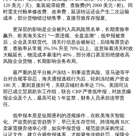
120 美元 / 天)、集装箱滞箱费、查验费(约 2000 美元 / 柜)。同
时需支付舱单修改费、改单费，延误转运还会产生二次运输
成本，部分货物错过销售季，直接导致库存报废。
更深层的影响是企业被列入高风险黑名单，长期查验率
飙升。欧美海关实行 “一票违规、全盘追溯”，低申报被查
后，企业及关联货代、清关行信息会被标记，后续每票货必
查，查验率从常规 3%-5% 升至 70% 以上。这意味着清关时效
大幅延长，物流成本暴涨约 40%，部分港口甚至拒绝接收高
风险企业货物，长期影响业务布局。
最严重的是平台账户冻结 + 刑事追责风险。亚马逊等平
台对合规零容忍，海关通报逃税行为后，轻则冻结账户资金
180 天，重则直接封号，关联店铺封杀率达 75%。美国司法
部已成立贸易欺诈工作组，联合 CBP 严查低申报，对故意瞒
报企业及个人，最高可处 5 年监禁，财务人员承担连带责
任。
低申报本质是短期逐利的违规操作，在欧美海关智能
化、严追责的监管趋势下，早已无生存空间。跨境电商 B2C
卖家需摒弃侥幸心理，如实申报货值，规范提供采购凭证、
认证文件，建立合规申报体系，才能避免连锁处罚，保障业