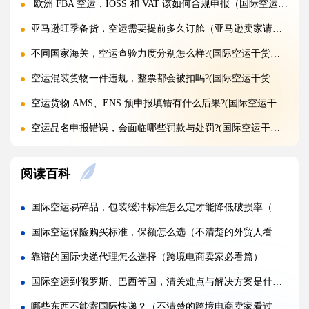
欧洲 FBA 空运，IOSS 和 VAT 该如何合规申报（国际空运干货知识分享）
亚马逊旺季备货，空运需要提前多久订舱（亚马逊卖家请注意）
不同国家海关，空运查验力度分别怎么样?(国际空运干货知识分享)
空运混装货物一件违规，整票都会被扣吗?(国际空运干货知识分享)
空运货物 AMS、ENS 预申报填错有什么后果?(国际空运干货知识分享)
空运品名申报错误，会面临哪些罚款与处罚?(国际空运干货知识分享)
国际空运货物被扣，最快多久可以清关放行?(国际空运干货知识分享)
阅读百科
国际空运计费重与实际重、体积重怎么换算（国际空运干货知识分享）
普通货物走国际空运最低多少公斤起运（不清楚的外贸人看过来）
国际空运易碎品，包装缓冲标准怎么定才能降低破损率（跨境电商卖家必看篇）
国际空运和国际快递到底有哪些核心区别（国际物流干货知识分享）
国际空运保险购买标准，保额怎么选（不清楚的外贸人看过来）
国际空运计费重与实际重、体积重怎么换算（国际空运干货知识分享）
靠谱的国际快递代理怎么选择（跨境电商卖家必看篇）
国际空运客机和全货机分别适合运什么货物（国际空运干货知识分享）
国际空运到俄罗斯、巴西等国，清关难点与解决方案是什么（国际空运干货知识分享）
如何查询国际快递实时物流轨迹?(国际快递干货知识分享)
哪些东西不能寄国际快递？（不清楚的跨境电商卖家看过来）