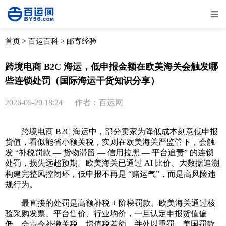
全部
物流资讯
电商资讯
物流百科
首页
>
百运百科
>
邮寄经验
外贸百科
外贸经验
邮寄经验
重要公告
跨境电商 B2C 海运，低申报金额在欧美海关会触发哪
些连锁处罚（国际海运干货知识分享）
取消
确定
2026-05-29 18:24
作者：百运网
跨境电商 B2C 海运中，部分卖家为降低成本刻意低申报
货值，看似能省小额关税，实则在欧美海关严监管下，会触
发 “补税罚款 — 货物滞留 — 信用拉黑 — 平台追责” 的连锁
处罚，损失远超预期。欧美海关已通过 AI 比价、大数据追溯
构建完整风控闭环，低申报不再是 “赌运气”，而是高风险违
规行为。
最直接的处罚是高额补税 + 阶梯罚款。欧美海关通过核
验采购发票、平台售价、行业均价，一旦认定申报货值偏
低，会责令补缴关税、增值税差额，并处以重罚。美国罚款