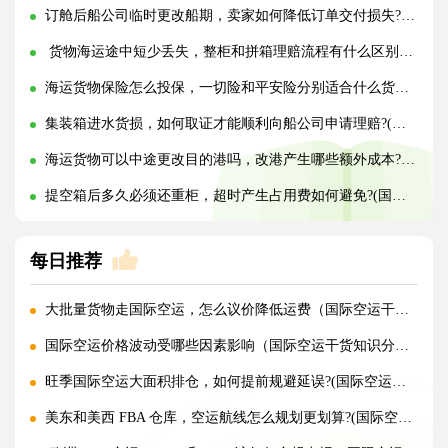
订舱后船公司临时更改船期，卖家如何降低订单交付损失?(国际海运干货知识分享)
货物海运途中短少丢失，整柜和拼箱理赔流程有什么区别?(国际海运干货知识分享)
海运货物保险怎么投保，一切险和平安险分别适合什么货物?(国际海运干货知识分享)
集装箱进水货损，如何取证才能顺利向船公司申请理赔?(国际海运干货知识分享)
海运货物可以中途更改目的港吗，改港产生哪些额外成本?(国际海运干货知识分享)
提空箱后多久必须还重柜，超时产生占用费如何避免?(国际海运干货知识分享)
每日推荐
大批量货物走国际空运，怎么议价降低运费（国际空运干货知识分享）
国际空运价格波动受哪些因素影响（国际空运干货知识分享）
旺季国际空运大面积排仓，如何提前规避延误?(国际空运干货知识分享)
美东和美西 FBA 仓库，空运航线怎么规划更划算?(国际空运干货知识分享)