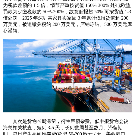
为税款差额的 1-5 倍，情节严重按货值 150%-300% 处罚;欧盟
罚款为少缴税款的 50%-200%，故意低报超 50% 可按货值 1-3
倍处罚。2025 年深圳某家具卖家因 3 年累计低报货值超 200
万美元，被追缴关税约 200 万美元，店铺冻结、500 万美元库
存滞销。
其次是货物长期滞留，衍生巨额杂费。低申报货物会被
海关扣关核查，短则 3-5 天，长则数周甚至数月。滞留期
间，每日产生高额堆存费(欧盟 50-200 欧元 / 天，美西港口