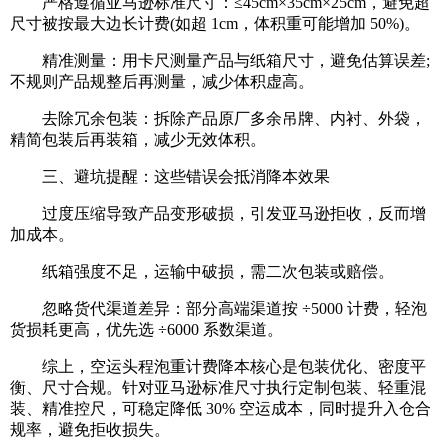
严格遵循亚马逊标准尺寸：≤45cm×35cm×25cm，避免超
尺寸被按最大边长计费(如超 1cm，体积重可能增加 50%)。
精准测量：用卡尺测量产品与纸箱尺寸，避免估算误差;
不规则产品规整后再测量，减少体积虚高。
去除冗余包装：拆除产品原厂多余吊牌、内衬、外袋，
精简包装后再装箱，减少无效体积。
三、避坑提醒：这些错误会抵消降本效果
过度压缩导致产品变形破损，引发亚马逊拒收，反而增
加成本。
纸箱强度不足，运输中破损，需二次包装或赔偿。
忽略货代渠道差异：部分高端渠道按 ÷5000 计费，轻泡
货损耗更高，优先选 ÷6000 系数渠道。
综上，空运头程泡重计费降本核心是包装优化、密度平
衡、尺寸合规。针对亚马逊标准尺寸执行定制包装、轻重混
装、精准控尺，可稳定降低 30% 空运成本，同时提升入仓合
规率，避免拒收损失。