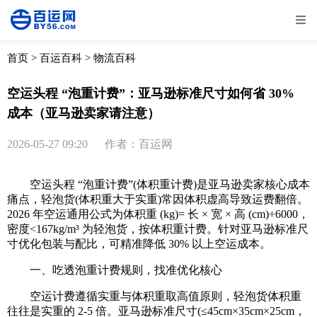
全部
物流资讯
电商资讯
物流百科
首页
>
百运百科
>
物流百科
外贸百科
外贸经验
邮寄经验
重要公告
空运头程 “泡重计费”：亚马逊标准尺寸如何省 30%
成本（亚马逊卖家请注意）
取消
确定
2026-05-27 09:20
作者：百运网
空运头程 “泡重计费”(体积重计费)是亚马逊卖家核心成本
痛点，轻泡货(体积重大于实重)常因体积虚高导致运费翻倍。
2026 年空运通用公式为体积重 (kg)= 长 × 宽 × 高 (cm)÷6000，
密度<167kg/m³ 为轻泡货，按体积重计费。针对亚马逊标准尺
寸优化包装与配比，可精准降低 30% 以上空运成本。
一、吃透泡重计费规则，找准优化核心
空运计费遵循实重与体积重取高值原则，轻泡货体积重
往往是实重的 2-5 倍。亚马逊标准尺寸(≤45cm×35cm×25cm，