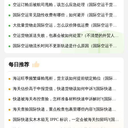
空运订舱后被航司甩舱，该怎么应急处理（国际空运干货知识分享）
国际空运常见隐性收费有哪些，如何避开（国际空运干货知识分享）
大批量货物走国际空运，怎么议价降低运费（国际空运干货知识分享）
空运货物派送失败，包裹会被如何处置?（不清楚的外贸人看过来）
国际空运物流长时间不更新轨迹是什么原因（国际空运干货知识分享）
每日推荐
海运旺季频繁爆舱甩柜，货主该如何提前锁定舱位（国际海运干货知识分享）
海关估价高于申报货值，快递货物该如何申诉?(国际快递干货知识分享)
快递被海关布控查验，怎样准备材料快速申诉解封?(国际快递干货知识分享)
海关查验国际快递，重点检查包裹里哪些内容?(国际快递干货知识分享)
国际快递实木木箱无 IPPC 标识，一定会被海关扣留吗?(国际快递干货知识分享)