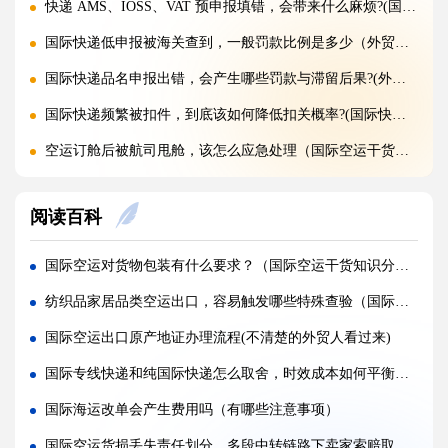
快递 AMS、IOSS、VAT 预申报填错，会带来什么麻烦?(国际快递干货知识分享)
国际快递低申报被海关查到，一般罚款比例是多少（外贸人请注意）
国际快递品名申报出错，会产生哪些罚款与滞留后果?(外贸人请注意)
国际快递频繁被扣件，到底该如何降低扣关概率?(国际快递干货知识分享)
空运订舱后被航司甩舱，该怎么应急处理（国际空运干货知识分享）
空运货物派送失败，包裹会被如何处置?（不清楚的外贸人看过来）
阅读百科
加急国际空运真的能提速，靠谱吗?(国际空运干货知识分享)
FBA 空运出现丢件破损，理赔流程怎么走（国际空运干货知识分享）
国际空运对货物包装有什么要求？（国际空运干货知识分享）
FBA 空运头程该怎么挑选靠谱物流货代（国际空运干货知识分享）
纺织品家居品类空运出口，容易触发哪些特殊查验（国际空运干货知识分享）
FBA 空运货物超重超尺寸会产生哪些附加费?(不清楚的亚马逊卖家看过来)
国际空运出口原产地证办理流程(不清楚的外贸人看过来)
亚马逊 FBA 空运，空派和纯空运该怎么选择?(不清楚的亚马逊卖家看过来)
国际专线快递和纯国际快递怎么取舍，时效成本如何平衡（国际快递干货知识分享）
空运货物被海关布控，如何快速提交材料申诉（国际空运干货知识分享）
国际海运改单会产生费用吗（有哪些注意事项）
实木包装走国际空运必须做熏蒸热处理吗（国际空运干货知识分享）
国际空运货损丢失责任划分，多段中转链路下卖家索赔取证技巧（国际空运干货知识分享）