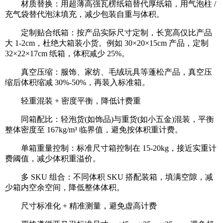
材质替换：用超薄高强瓦楞纸箱替代厚纸箱，用气泡柱 /
充气袋替代泡沫填充，减少包装自重与体积。
定制贴合纸箱：按产品实际尺寸定制，长宽高仅比产品
大 1-2cm，杜绝大箱装小货。例如 30×20×15cm 产品，定制
32×22×17cm 纸箱，体积减少 25%。
真空压缩：服饰、家纺、毛绒玩具等蓬松产品，真空压
缩后体积缩减 30%-50%，再装入标准箱。
轻重混装 + 密度平衡，降低计费重
同箱配比：轻泡货(如饰品)与重货(如小五金)混装，平衡
整体密度至 167kg/m³ 临界值，避免按体积重计费。
单箱重量控制：标准尺寸箱控制在 15-20kg，接近实重计
费阈值，减少体积重溢价。
多 SKU 组合：不同体积 SKU 搭配装箱，填满空隙，减
少箱内空余空间，降低整体体积。
尺寸标准化 + 精准测量，避免虚高计费