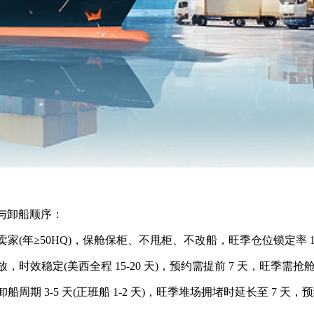
与卸船顺序：
(年≥50HQ)，保舱保柜、不甩柜、不改船，旺季仓位锁定率 10
效稳定(美西全程 15-20 天)，预约需提前 7 天，旺季需抢
3-5 天(正班船 1-2 天)，旺季堆场拥堵时延长至 7 天，预约需提