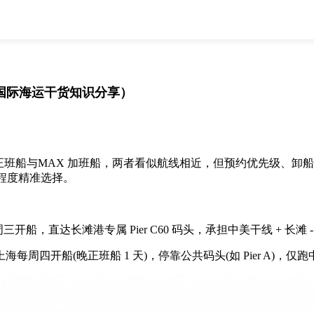
全部
物流资讯
电商资讯
物流百科
外贸百科
外贸经验
邮寄经验
重要公告
（国际海运干货知识分享）
取消
确定
 正班船与MAX 加班船，两者看似航线相近，但预约优先级、
程度精准选择。
，直达长滩港专属 Pier C60 码头，承担中美干线 + 长
每周四开船(晚正班船 1 天)，停靠公共码头(如 Pier A)，