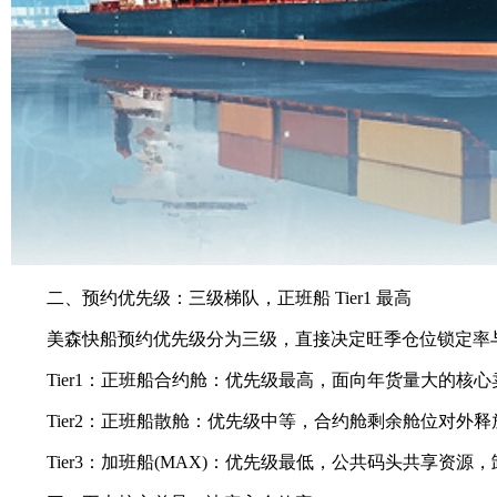
二、预约优先级：三级梯队，正班船 Tier1 最高
美森快船预约优先级分为三级，直接决定旺季仓位锁定率
Tier1：正班船合约舱：优先级最高，面向年货量大的核心卖家
Tier2：正班船散舱：优先级中等，合约舱剩余舱位对外释放，时
Tier3：加班船(MAX)：优先级最低，公共码头共享资源，卸船周期 