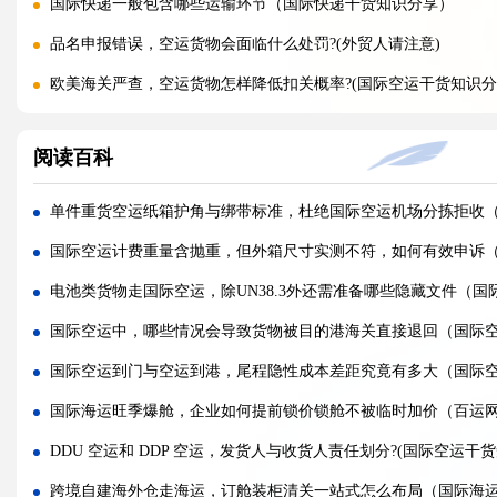
国际快递一般包含哪些运输环节（国际快递干货知识分享）
品名申报错误，空运货物会面临什么处罚?(外贸人请注意)
欧美海关严查，空运货物怎样降低扣关概率?(国际空运干货知识分
带电产品走空运，需要哪些认证才能安检放行?(外贸人请注意)
阅读百科
散货拼箱空运和整板空运，哪种性价比更高（国际空运干货知识
空运重货和泡货如何计费，计算公式是什么（国际空运干货知识
单件重货空运纸箱护角与绑带标准，杜绝国际空运机场分拣拒收
旺季空运运价持续上涨，如何提前锁价锁定长期成本?(国际空运干
国际空运计费重量含抛重，但外箱尺寸实测不符，如何有效申诉
FBA 热门仓空运扎堆派送，如何拿到仓库优先签收权限（亚马逊
电池类货物走国际空运，除UN38.3外还需准备哪些隐藏文件（
国际空运三单不一致，海关扣货如何快速申诉放行?(国际空运干货
国际空运中，哪些情况会导致货物被目的港海关直接退回（国际
FBA 热门仓派送预约爆满，快递直送和海外仓中转派送，哪种入仓
国际空运到门与空运到港，尾程隐性成本差距究竟有多大（国际
空运标签受潮模糊，货物落地港口还能远程安排重贴标签补救吗?(
国际海运旺季爆舱，企业如何提前锁价锁舱不被临时加价（百运
FBA 热门仓预约紧张，空运落地后怎样加急拖车快速入仓排队?(
DDU 空运和 DDP 空运，发货人与收货人责任划分?(国际空运干
旺季航空甩货高发，包机、固定舱位、散货仓位抗延误能力差别
跨境自建海外仓走海运，订舱装柜清关一站式怎么布局（国际海