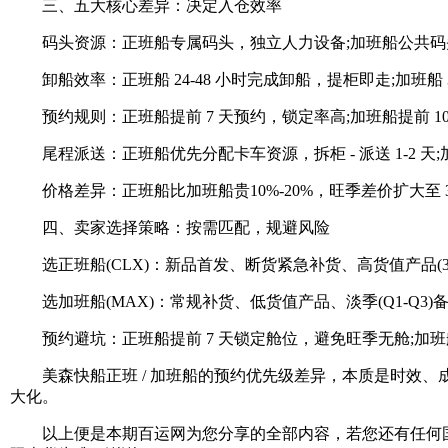
三、五大核心差异：决定入仓效率
码头资源：正班船专属码头，独立人力设备;加班船公共码
卸船效率：正班船 24-48 小时完成卸船，提柜即走;加班船 3-
预约规则：正班船提前 7 天预约，锁定率高;加班船提前 10
尾程派送：正班船优先分配卡车资源，拆柜 - 派送 1-2 天;
价格差异：正班船比加班船贵10%-20%，旺季差价扩大至 3
四、卖家选择策略：按需匹配，规避风险
选正班船(CLX)：新品首发、断货紧急补货、高货值产品(3C
选加班船(MAX)：常规补货、低货值产品、淡季(Q1-Q3)
预约避坑：正班船提前 7 天锁定舱位，避免旺季无舱;加班船
美森快船正班 / 加班船的预约优先级差异，本质是时效、成
大化。
以上便是本期百运网为您分享的全部内容，若您还有任何国