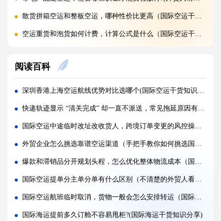
散货拼箱空运和整板空运，哪种性价比更高（国际空运干货知识分享）
空运重货和泡货如何计费，计算公式是什么（国际空运干货知识分享）
旺季空运运价持续上涨，如何提前锁价锁定长期成本?(国际空运干货知识分享)
阅读百科
FBA 热门仓空运扎堆派送，如何拿到仓库优先签收权限（亚马逊卖家请注意）
国际空运三单不一致，海关扣货如何快速申诉放行?(国际空运干货知识分享)
深圳香港上海空运航线优势对比选哪个(国际空运干货知识分享)
FBA 热门仓派送预约爆满，快递直送和海外仓中转派送，哪种入仓效率更高?(亚马逊卖家请注意)
快递轨迹显示 “清关完成” 却一直不派送，常见拖延原因有哪些（国际快递干货知识分享）
空运标签受潮模糊，货物落地港口还能远程安排重贴标签补救吗?(国际空运干货知识分享)
国际空运中途临时改址改收货人，跨境订单变更的风控操作流程（国际空运干货知识分享）
FBA 热门仓预约紧张，空运落地后怎样加急拖车快速入仓排队?(国际空运干货知识分享)
外贸企业怎么挑选靠谱空运渠道（手把手教你如何挑选国际空运服务）
旺季航空甩货高发，包机、固定舱位、散货仓位抗延误能力差别在哪（国际空运干货知识分享）
爆款和滞销品分开规划头程，怎么优化整体物流成本（国际物流干货知识分享）
地缘冲突航线空运，临时绕飞会产生哪些隐性时长与成本损耗（国际空运干货知识分享）
国际空运提单分主单分单有什么区别（不清楚的外贸人看过来）
预清关空运落地依旧被扣，大概率是哪几项前置申报资料出现漏洞（内附规避方案）
国际空运航班临时取消，货物一般会怎么安排转运（国际空运干货知识分享）
空运 HS 编码归类轻微偏差，海关放行后还会追溯回溯征税处罚吗（国际空运干货知识分享）
国际海运提前多久订舱不容易甩柜?(国际海运干货知识分享)