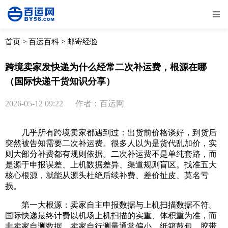
全部
物流资讯
电商资讯
物流百科
首页
>
百运百科
>
邮寄经验
外贸百科
外贸经验
邮寄经验
重要公告
跨境卖家发快递为什么经常二次补运费，根源在哪
（国际快递干货知识分享）
取消
确定
2026-05-12 09:22
作者：百运网
几乎所有跨境卖家都遇到过：出货前价格谈好，到货后
突然被告知需要二次补运费。很多人以为是货代乱加价，实
则大部分补费都有规则依据。二次补运费不是单纯套路，而
是源于申报误差、上机数据差异、渠道规则盲区。找准五大
核心根源，就能从源头杜绝后续补费、差价扯皮、莫名亏
损。
第一大根源：卖家自主申报数据与上机扫描数据不符。
国际快递最终计费以机场上机扫描的实重、体积重为准，而
非卖家自测数据。卖家自行测量通常偏小，纸箱鼓包、胶带