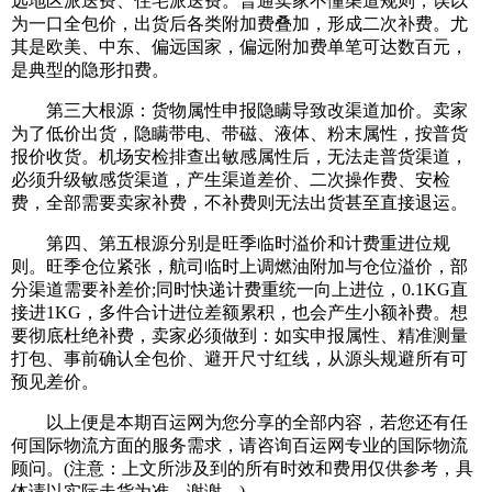
远地区派送费、住宅派送费。普通卖家不懂渠道规则，误以
为一口全包价，出货后各类附加费叠加，形成二次补费。尤
其是欧美、中东、偏远国家，偏远附加费单笔可达数百元，
是典型的隐形扣费。
第三大根源：货物属性申报隐瞒导致改渠道加价。卖家
为了低价出货，隐瞒带电、带磁、液体、粉末属性，按普货
报价收货。机场安检排查出敏感属性后，无法走普货渠道，
必须升级敏感货渠道，产生渠道差价、二次操作费、安检
费，全部需要卖家补费，不补费则无法出货甚至直接退运。
第四、第五根源分别是旺季临时溢价和计费重进位规
则。旺季仓位紧张，航司临时上调燃油附加与仓位溢价，部
分渠道需要补差价;同时快递计费重统一向上进位，0.1KG直
接进1KG，多件合计进位差额累积，也会产生小额补费。想
要彻底杜绝补费，卖家必须做到：如实申报属性、精准测量
打包、事前确认全包价、避开尺寸红线，从源头规避所有可
预见差价。
以上便是本期百运网为您分享的全部内容，若您还有任
何国际物流方面的服务需求，请咨询百运网专业的国际物流
顾问。(注意：上文所涉及到的所有时效和费用仅供参考，具
体请以实际走货为准，谢谢。)