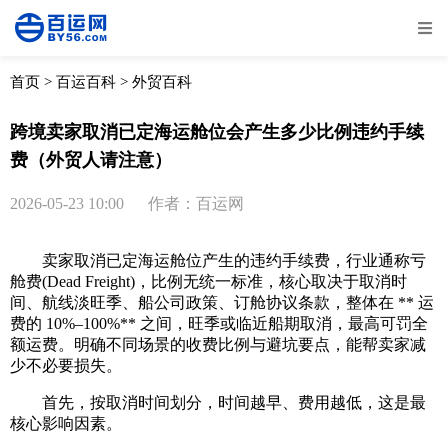
全部
物流资讯
电商资讯
物流百科
首页
>
百运百科
>
外贸百科
外贸百科
外贸经验
邮寄经验
重要公告
跨境卖家取消已定海运舱位会产生多少比例违约手续
费（外贸人请注意）
取消
确定
2026-05-23 10:00
作者：百运网
卖家取消已定海运舱位产生的违约手续费，行业通称亏
舱费(Dead Freight)，比例无统一标准，核心取决于取消时
间、航线淡旺季、船公司政策、订舱协议条款，整体在 ** 运
费的 10%–100%** 之间，旺季或临近船期取消，最高可罚全
额运费。明确不同场景的收费比例与避坑要点，能帮卖家减
少不必要损失。
首先，按取消时间划分，时间越早、费用越低，这是最
核心影响因素。