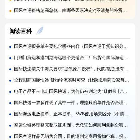
国际空运价格忽高忽低，由哪些因素决定?(不清楚的外贸人看过来)
旺季临时加急补货，还能申请稀缺空运仓位吗?(不清楚的外贸人看过来)
阅读百科
黑五圣诞空运爆仓，提前多久锁舱可避开港口长时间排队?(不清楚的跨境卖家看过来)
实木托盘无 IPPC 标识，空运落地除销毁外有哪些整改方式(国际空运干货知识分享)
国际空运报关单主要包含哪些内容（国际空运干货知识分享）
空运到仓长期不上架，如何区分物流延误与亚马逊仓内拥堵?(国际空运干货知识分享)
门到门海运和港到港海运哪个更适合工厂出货?( 国际海运干货知识分享)
美仓热门地址，空派派送经常拒收该怎么处理（不清楚的跨境卖家看过来）
国际快递清关中海关要求“提供原厂授权”，代购/散货没有授权书如何通关?（不清楚的跨境电商卖家请注意）
海关认定货值偏高征税，有合规申诉减免税费的办法吗（国际快递干货知识分享）
全程跟踪国际快递 货物物流实时可查（让跨境电商卖家每一次发货都透明安心）
国际快递包装做错直接破损（跨境发货包装指南）
电子产品不带电走国际快递，为何仍被判定为“疑似带电”扣检（跨境电商卖家请注意）
国际快递虚报货值有什么后果（海关处罚细则科普）
国际快递一票多件丢了其中一件，理赔只赔单件是否合理（国际快递干货知识分享）
旺季国际空运仓位紧张，如何提前锁定舱位与运价（不清楚的外贸人看过来）
国际海运电放提单、正本提单、SWB使用场景区分（不清楚的外贸人看过来）
空运主单MAWB与分单HAWB有什么区别，清关受影响吗（国际空运干货知识分享）
空运全链路理赔完整取证步骤，无凭证如何顺利拿到全额赔款（国际空运理赔证据为王、时效为纲）
国际空运样品无销售合同，目的港判定商用货物征税，提前标注豁免清关的单证写法