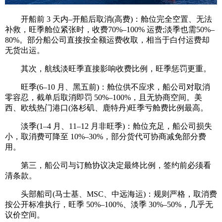
开船前 3 天内–开船后取消(高费)：舱位完全空置、无法
补救，旺季舱位紧张时，收费70%–100% 运费;淡季也需50%–
80%。部分船公司直接按全额运费收取，相当于白付运费却
无货出运。
其次，航线淡旺季直接影响收费比例，旺季惩罚更重。
旺季(6–10 月、黑五前)：舱位供不应求，船公司对取消
零容忍，截单后取消即罚 50%–100%，且无协商空间。美
西、欧线热门港口(洛杉矶、鹿特丹)旺季亏舱费比例最高。
淡季(1–4 月、11–12 月非旺季)：舱位充足，船公司损失
小，取消费可降至 10%–30%，部分货代可协商减免部分费
用。
第三，船公司与订舱协议决定最终比例，签约前必须看
清条款。
头部船司(马士基、MSC、中远海运)：规则严格，取消费
按公开标准执行，旺季 50%–100%、淡季 30%–50%，几乎无
议价空间。