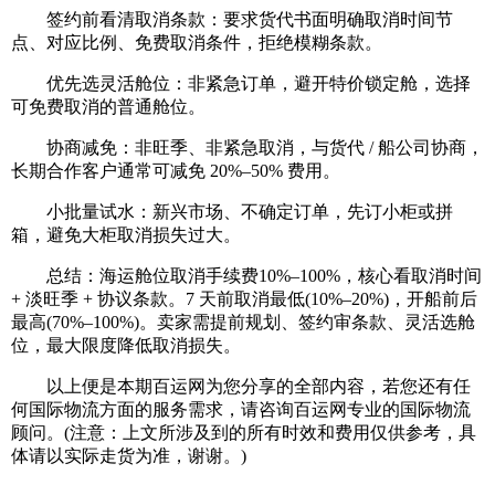
签约前看清取消条款：要求货代书面明确取消时间节
点、对应比例、免费取消条件，拒绝模糊条款。
优先选灵活舱位：非紧急订单，避开特价锁定舱，选择
可免费取消的普通舱位。
协商减免：非旺季、非紧急取消，与货代 / 船公司协商，
长期合作客户通常可减免 20%–50% 费用。
小批量试水：新兴市场、不确定订单，先订小柜或拼
箱，避免大柜取消损失过大。
总结：海运舱位取消手续费10%–100%，核心看取消时间
+ 淡旺季 + 协议条款。7 天前取消最低(10%–20%)，开船前后
最高(70%–100%)。卖家需提前规划、签约审条款、灵活选舱
位，最大限度降低取消损失。
以上便是本期百运网为您分享的全部内容，若您还有任
何国际物流方面的服务需求，请咨询百运网专业的国际物流
顾问。(注意：上文所涉及到的所有时效和费用仅供参考，具
体请以实际走货为准，谢谢。)