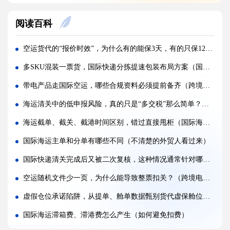
实木包装走国际空运必须做熏蒸热处理吗（国际空运干货知识分享）
阅读百科
国际空运低申报被海关查到，罚款比例是多少?(国际空运干货知识分享)
国际空运的运单有什么作用，包含哪些关键信息（国际空运干货知识分享）
空运货代的“报价时效”，为什么有的能保3天，有的只保12小时（国际空运干货知识分享）
国内哪些港口是国际空运主流始发机场（国际空运干货知识分享）
多SKU混装一票货，国际快递分拣提速包装布局方案（国际快递干货知识分享）
什么是泡货、重货，国际空运分别怎么定价（国际空运干货知识分享）
带电产品走国际空运，哪些合规资料必须提前备齐（跨境电商卖家请注意）
国际空运直达与中转航班，该如何选择（不清楚的外贸人看过来）
海运清关中的低申报风险，真的只是“多交税”那么简单？（国际海运干货知识分享）
国际空运客机和全货机分别适合运什么货物（国际空运干货知识分享）
海运截单、截关、截港时间区别，错过直接甩柜（国际海运干货知识分享）
国际空运直达与中转航班，该如何选择（国际快递干货知识分享）
国际海运主单和分单有哪些不同（不清楚的外贸人看过来）
国际空运完整运输流程分为哪几个步骤（国际空运干货知识分享）
国际快递清关完成后又被二次复核，这种情况通常针对哪类货物（跨境电商卖家请注意）
国际空运和国际快递到底有哪些核心区别（国际物流干货知识分享）
空运随机文件少一页，为什么能导致整票扣关？（跨境电商卖家请注意）
虚假仓位承诺陷阱，从提单、舱单数据甄别货代虚保舱位的3个细节（跨境电商卖家请注意）
国际海运滞箱费、滞港费怎么产生（如何避免扣费）