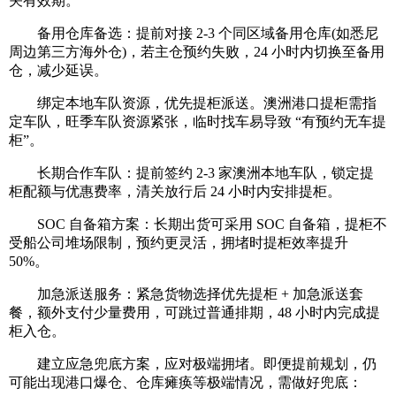
关有效期。
备用仓库备选：提前对接 2-3 个同区域备用仓库(如悉尼
周边第三方海外仓)，若主仓预约失败，24 小时内切换至备用
仓，减少延误。
绑定本地车队资源，优先提柜派送。澳洲港口提柜需指
定车队，旺季车队资源紧张，临时找车易导致 “有预约无车提
柜”。
长期合作车队：提前签约 2-3 家澳洲本地车队，锁定提
柜配额与优惠费率，清关放行后 24 小时内安排提柜。
SOC 自备箱方案：长期出货可采用 SOC 自备箱，提柜不
受船公司堆场限制，预约更灵活，拥堵时提柜效率提升
50%。
加急派送服务：紧急货物选择优先提柜 + 加急派送套
餐，额外支付少量费用，可跳过普通排期，48 小时内完成提
柜入仓。
建立应急兜底方案，应对极端拥堵。即便提前规划，仍
可能出现港口爆仓、仓库瘫痪等极端情况，需做好兜底：