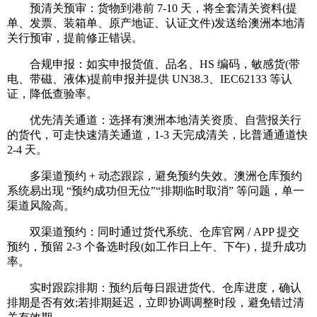
预清关预审：货物到港前 7-10 天，将全套清关资料(提
单、发票、装箱单、原产地证、认证文件)发送给澳洲本地清
关行预审，提前修正错误。
合规申报：如实申报货值、品名、HS 编码，敏感货(带
电、带磁、液体)提前申报并提供 UN38.3、IEC62133 等认
证，降低查验率。
优先清关通道：选择有澳洲本地清关资质、自营报关行
的货代，可走快速清关通道，1-3 天完成清关，比普通通道快
2-4 天。
多渠道预约 + 动态跟踪，避免预约失效。澳洲仓库预约
系统易出现 “预约成功但无位”“排期临时取消” 等问题，单一
渠道风险高。
双渠道预约：同时通过货代系统、仓库官网 / APP 提交
预约，预留 2-3 个备选时段(如工作日上午、下午)，提升成功
率。
实时跟踪排期：预约后每日跟进货代、仓库进度，确认
排期是否有效;若排期延迟，立即协调调整时段，避免错过清