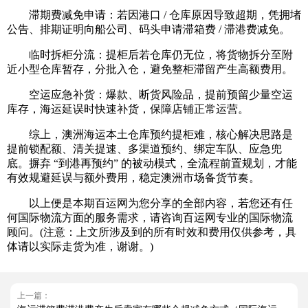
滞期费减免申请：若因港口 / 仓库原因导致超期，凭拥堵
公告、排期证明向船公司、码头申请滞箱费 / 滞港费减免。
临时拆柜分流：提柜后若仓库仍无位，将货物拆分至附
近小型仓库暂存，分批入仓，避免整柜滞留产生高额费用。
空运应急补货：爆款、断货风险品，提前预留少量空运
库存，海运延误时快速补货，保障店铺正常运营。
综上，澳洲海运本土仓库预约提柜难，核心解决思路是
提前锁配额、清关提速、多渠道预约、绑定车队、应急兜
底。摒弃 “到港再预约” 的被动模式，全流程前置规划，才能
有效规避延误与额外费用，稳定澳洲市场备货节奏。
以上便是本期百运网为您分享的全部内容，若您还有任
何国际物流方面的服务需求，请咨询百运网专业的国际物流
顾问。(注意：上文所涉及到的所有时效和费用仅供参考，具
体请以实际走货为准，谢谢。)
上一篇：