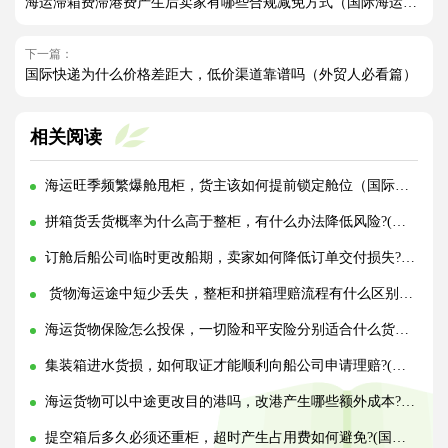
海运滞箱费滞港费产生后卖家有哪些合规减免方式（国际海运干货知识分享）
下一篇：
国际快递为什么价格差距大，低价渠道靠谱吗（外贸人必看篇）
相关阅读
海运旺季频繁爆舱甩柜，货主该如何提前锁定舱位（国际海运干货知识分享）
拼箱货丢货概率为什么高于整柜，有什么办法降低风险?(国际海运干货知识分享)
订舱后船公司临时更改船期，卖家如何降低订单交付损失?(国际海运干货知识分享)
货物海运途中短少丢失，整柜和拼箱理赔流程有什么区别?(国际海运干货知识分享)
海运货物保险怎么投保，一切险和平安险分别适合什么货物?(国际海运干货知识分享)
集装箱进水货损，如何取证才能顺利向船公司申请理赔?(国际海运干货知识分享)
海运货物可以中途更改目的港吗，改港产生哪些额外成本?(国际海运干货知识分享)
提空箱后多久必须还重柜，超时产生占用费如何避免?(国际海运干货知识分享)