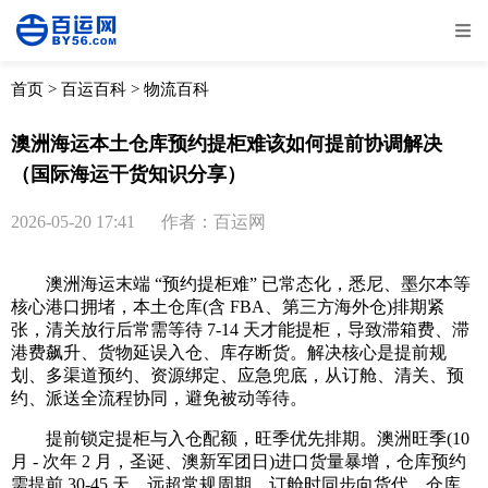
全部
物流资讯
电商资讯
物流百科
首页
>
百运百科
>
物流百科
外贸百科
外贸经验
邮寄经验
重要公告
澳洲海运本土仓库预约提柜难该如何提前协调解决
（国际海运干货知识分享）
取消
确定
2026-05-20 17:41
作者：百运网
澳洲海运末端 “预约提柜难” 已常态化，悉尼、墨尔本等
核心港口拥堵，本土仓库(含 FBA、第三方海外仓)排期紧
张，清关放行后常需等待 7-14 天才能提柜，导致滞箱费、滞
港费飙升、货物延误入仓、库存断货。解决核心是提前规
划、多渠道预约、资源绑定、应急兜底，从订舱、清关、预
约、派送全流程协同，避免被动等待。
提前锁定提柜与入仓配额，旺季优先排期。澳洲旺季(10
月 - 次年 2 月，圣诞、澳新军团日)进口货量暴增，仓库预约
需提前 30-45 天，远超常规周期。订舱时同步向货代、仓库