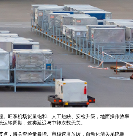
。旺季机场货量饱和、人工短缺、安检升级，地面操作效率
长运输周期，这类延迟与中转次数无关。
点，海关查验量暴增、审核速度放缓，自动化清关系统拥