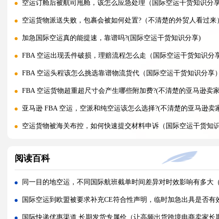
空运订舱后被航司甩舱，该怎么应急处理（国际空运干货知识分
空运货物派送失败，包裹会被如何处置?（不清楚的外贸人看过来
加急国际空运真的能提速，靠谱吗?(国际空运干货知识分享)
FBA 空运出现丢件破损，理赔流程怎么走（国际空运干货知识分
FBA 空运头程该怎么挑选靠谱物流货代（国际空运干货知识分享
FBA 空运货物超重超尺寸会产生哪些附加费?(不清楚的亚马逊卖家
亚马逊 FBA 空运，空派和纯空运该怎么选择?(不清楚的亚马逊卖
空运货物被海关布控，如何快速提交材料申诉（国际空运干货知
实木包装走国际空运必须做熏蒸热处理吗（国际空运干货知识分
阅读百科
国际空运低申报被海关查到，罚款比例是多少?(国际空运干货知识
国际空运的运单有什么作用，包含哪些关键信息（国际空运干货
同一目的地空运，不同国际航班截单时间差异对时效影响有多大
国内哪些港口是国际空运主流始发机场（国际空运干货知识分享
国际空运到欧盟被要求补充CE符合性声明，临时加急出具是否有
什么是泡货、重货，国际空运分别怎么定价（国际空运干货知识
国际快递优惠渠道 长期发货专属价（让高频出货跨境电商卖家长