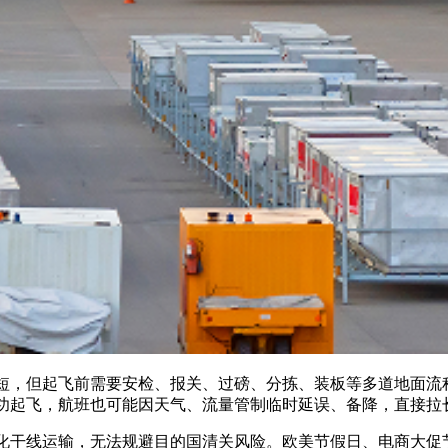
，但起飞前需要安检、报关、过磅、分拣、装板等多道地面流程
功起飞，航班也可能因天气、流量管制临时延误、备降，直接拉
干线运输，无法规避目的国清关风险。欧美节假日、电商大促节