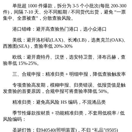
单批超 1000 件爆款，拆分为 3-5 个小批次(每批 200-300
件)，间隔 7-10 天、分不同船期 / 不同货代出货，避免 “一票
集中、全票被查”，分散查验风险。
港口错峰：避开高查验热门港口，选小众港口
美线：避开洛杉矶(LAX)、长滩(LB)，选奥克兰(OAK)、
西雅图(SEA)，查验率低 20%-30%
欧线：避开鹿特丹、汉堡，选安特卫普、泽布吕赫，查
验率低 15%-25%。
三、合规申报：精准归类 + 明细申报，降低查验触发率
专项查验高发期，模糊申报、归类错误、低报货值是触
发查验的首要原因，合规申报可将查验率降低 50%。
精准归类：避免高风险 HS 编码，不混淆品类
季节性爆款按材质 + 功能精准归类，不套用低税率 / 低
风险编码：
圣诞灯饰：归940540(照明装置)，不归 “礼品”(9505)