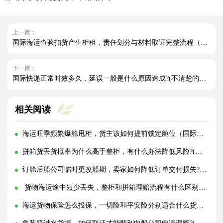
上一篇：
国际海运查验扣货产生柜租，责任划分与材料取证完整流程（国际海运干货知识分享）
下一篇：
国际快递正常时效多久，延误一般是什么原因造成?(不清楚的外贸人看过来)
相关阅读
海运旺季频繁爆舱甩柜，货主该如何提前锁定舱位（国际海运干货知识分享）
拼箱货丢货概率为什么高于整柜，有什么办法降低风险?(国际海运干货知识分享)
订舱后船公司临时更改船期，卖家如何降低订单交付损失?(国际海运干货知识分享)
货物海运途中短少丢失，整柜和拼箱理赔流程有什么区别?(国际海运干货知识分享)
海运货物保险怎么投保，一切险和平安险分别适合什么货物?(国际海运干货知识分享)