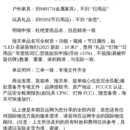
户外家具：归940171(金属家具)，不归 “日用品”
玩具礼品：归9505(节日用品)，不归 “杂货”。
明细申报：杜绝笼统品名，信息精准一致
报关单品名写全材质 + 功能 + 规格 + 节日属性，如
“LED 圣诞装饰灯(2025 新款，10 米)”，禁用 “礼品”“灯饰”“日
用品” 等笼统词汇;货值如实申报(浮动 ±15%)，不低报(易被怀
疑仿牌);数量、重量、体积精准，与实际一致。
单证闭环：三单一致，专项文件齐全
商业发票、装箱单、报关单、提单核心信息完全匹配;爆
款需备齐专项文件：品牌授权书、原产地证、FCC/CE 认证、
产品安全检测报告(如玩具 CPSC、灯饰 FCC)，随货备查，海
关可快速放行。
以上便是本期百运网为您分享的全部内容，若您还有任
何国际物流方面的服务需求，请咨询百运网专业的国际物流
顾问。(注意：上文所涉及到的所有时效和费用仅供参考，具
体请以实际走货为准，谢谢。)