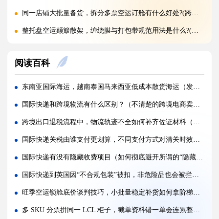
同一店铺大批量备货，拆分多票空运订舱有什么好处?(跨境电商卖家必看篇)
整托盘空运颠簸散架，缠绕膜与打包带规范用法是什么?(国际空运干货知识分享)
亚马逊新规落地，空运带电产品入仓有哪些新增限制?(亚马逊卖家请注意)
阅读百科
多国中转空运，过境海关查验该如何配合举证（国际空运干货知识分享）
多 SKU 混装托盘空运，如何装箱能减少亚马逊人工分拣拉长上架时长?(国际空运干货知识分享)
东南亚国际海运，越南泰国马来西亚低成本散货海运（发海运到东南亚的外贸人看过来）
国际空运低申报被海关预警，第一次预警还有哪些补救放行办法(外贸人请注意)
国际快递和跨境物流有什么区别？（不清楚的跨境电商卖家请注意）
美国 5106 备案不全，空派货物一定会被扣吗?(不清楚的跨境电商卖家看过来)
跨境出口退税流程中，物流轨迹不全如何补齐佐证材料（跨境物流干货知识分享）
亚马逊入仓排队，空派如何缩短上架等待时间?(亚马逊卖家必看篇)
国际快递关税由谁支付更划算，不同支付方式对清关时效有何影响（不清楚的跨境电商卖家请注意）
跨境电商 FBA 空运，自主 VAT 清关和集体包税清关分别适配什么场景（亚马逊卖家请注意）
国际快递有没有隐藏收费项目（如何彻底避开所谓的“隐藏收费”陷阱）
凌晨落地的红眼航班空运，末端机场分拣会额外拉长多久派送时效?(不清楚的外贸人看过来)
国际快递到英国因“不合规包装”被扣，非危险品也会被拦截的真实原因（跨境电商卖家请注意）
国际空运附加费有哪些（燃油、安检、操作费一览）
旺季空运锁舱底价谈判技巧，小批量稳定补货如何拿阶梯价(国际空运干货知识分享)
国际空运运价经常波动（影响空运价格的核心因素）
多 SKU 分票拼同一 LCL 柜子，截单资料错一单会连累整柜吗（国际海运干货知识分享）