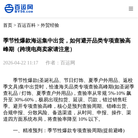
全部
物流资讯
电商资讯
物流百科
首页
>
百运百科
>
外贸经验
外贸百科
外贸经验
邮寄经验
重要公告
季节性爆款海运集中出货，如何避开品类专项查验高
峰期（跨境电商卖家请注意）
取消
确定
2026-04-22 11:17
作者：百运网
季节性爆款(圣诞礼品、节日灯饰、夏季户外用品、返校
季文具)集中出货时，恰逢海关品类专项查验高峰期(如圣诞季
查礼品 / 灯饰、夏季查户外用品)，查验率从常规 5%-10% 飙
升至 30%-60%，极易出现扣货、延误、罚款，错过销售旺
季。避开专项查验高峰，核心是预判查验周期、错峰出货、
合规申报、分散风险、备选渠道，从时间、申报、操作、渠
道四方面系统布局，将查验率降至 10% 以下。
一、精准预判：季节性爆款专项查验周期(提前避峰)