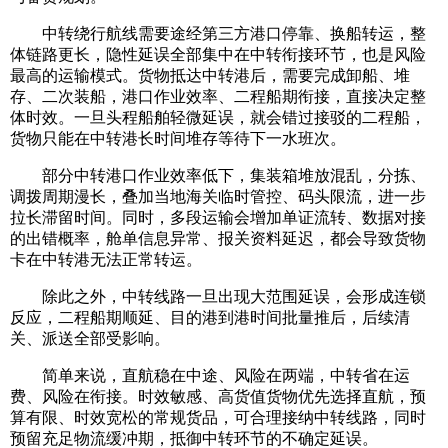
中转绕行航线需要途经第三方港口停靠、换船转运，整
体链路更长，隐性延误全部集中在中转衔接环节，也是风险
最高的运输模式。货物抵达中转港后，需要完成卸船、堆
存、二次装船，港口作业效率、二程船期衔接，直接决定整
体时效。一旦头程船舶轻微延误，就会错过接驳的二程船，
货物只能在中转港长时间堆存等待下一水班次。
部分中转港口作业效率低下，集装箱堆放混乱，分拣、
调拨周期漫长，叠加当地海关临时管控、码头限流，进一步
拉长滞留时间。同时，多段运输会增加单证流转、数据对接
的出错概率，舱单信息异常、报关资料延迟，都会导致货物
卡在中转港无法正常转运。
除此之外，中转线路一旦出现大范围延误，会形成连锁
反应，二程船期顺延、目的港到港时间批量推后，后续清
关、派送全部受影响。
简单来说，直航稳在中途、风险在两端，中转省在运
费、风险在衔接。时效敏感、高货值货物优先选择直航，预
算有限、时效宽松的常规货品，可合理接纳中转线路，同时
预留充足物流缓冲期，抵御中转环节的不确定延误。