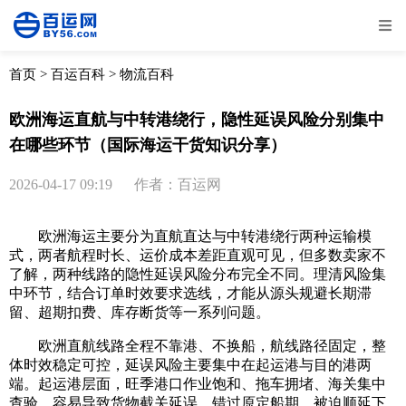
全部
物流资讯
电商资讯
物流百科
首页
>
百运百科
>
物流百科
外贸百科
外贸经验
邮寄经验
重要公告
欧洲海运直航与中转港绕行，隐性延误风险分别集中
在哪些环节（国际海运干货知识分享）
取消
确定
2026-04-17 09:19
作者：百运网
欧洲海运主要分为直航直达与中转港绕行两种运输模
式，两者航程时长、运价成本差距直观可见，但多数卖家不
了解，两种线路的隐性延误风险分布完全不同。理清风险集
中环节，结合订单时效要求选线，才能从源头规避长期滞
留、超期扣费、库存断货等一系列问题。
欧洲直航线路全程不靠港、不换船，航线路径固定，整
体时效稳定可控，延误风险主要集中在起运港与目的港两
端。起运港层面，旺季港口作业饱和、拖车拥堵、海关集中
查验，容易导致货物截关延误，错过原定船期，被迫顺延下