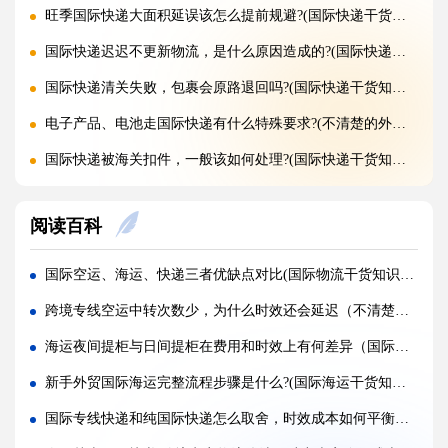
旺季国际快递大面积延误该怎么提前规避?(国际快递干货知识分享)
国际快递迟迟不更新物流，是什么原因造成的?(国际快递干货知识分享)
国际快递清关失败，包裹会原路退回吗?(国际快递干货知识分享)
电子产品、电池走国际快递有什么特殊要求?(不清楚的外贸人看过来)
国际快递被海关扣件，一般该如何处理?(国际快递干货知识分享)
国际快递首重续重是什么意思，该怎么理解?(国际快递干货知识分享)
阅读百科
不同国家国际快递报价差距为什么这么大?(国际快递干货知识分享)
国际快递运费是怎么计算的，体积重怎么核算?(国际快递干货知识分享)
国际空运、海运、快递三者优缺点对比(国际物流干货知识分享)
国际快递可以寄哪些国家，偏远地区能派送吗（国际快递干货知识分享）
跨境专线空运中转次数少，为什么时效还会延迟（不清楚的跨境电商卖家看过来）
什么是国际快递，和国际物流有什么区别（国际快递干货知识分享）
海运夜间提柜与日间提柜在费用和时效上有何差异（国际海运干货知识分享）
亚马逊 FBA 空运头程，选空派还是纯空运更合适?(国际空运干货知识分享)
新手外贸国际海运完整流程步骤是什么?(国际海运干货知识分享)
实木包装走国际空运，一定要做熏蒸吗?(国际空运干货知识分享)
国际专线快递和纯国际快递怎么取舍，时效成本如何平衡（国际快递干货知识分享）
空运货物被扣，最快多久可以完成清关放行?(国际空运干货知识分享)