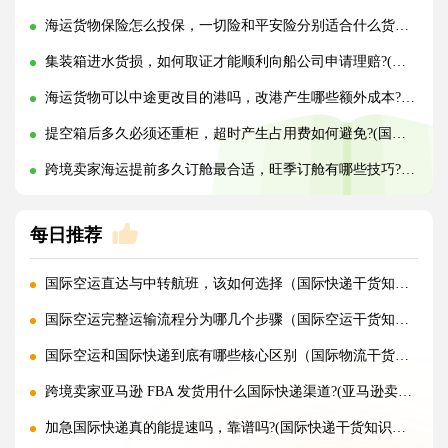
海运货物保险怎么投保，一切险和平安险分别适合什么货物?(国际海运干货知识分享)
集装箱进水货损，如何取证才能顺利向船公司申请理赔?(国际海运干货知识分享)
海运货物可以中途更改目的港吗，改港产生哪些额外成本?(国际海运干货知识分享)
提空箱后多久必须还重柜，超时产生占用费如何避免?(国际海运干货知识分享)
跨境卖家海运提前多久订舱最合适，旺季订舱有哪些技巧?(国际海运干货知识分享)
每日推荐
国际空运直达与中转航班，该如何选择（国际快递干货知识分享）
国际空运完整运输流程分为哪几个步骤（国际空运干货知识分享）
国际空运和国际快递到底有哪些核心区别（国际物流干货知识分享）
跨境卖家亚马逊 FBA 发货用什么国际快递渠道?(亚马逊卖家必看篇)
加急国际快递真的能提速吗，靠谱吗?(国际快递干货知识分享)