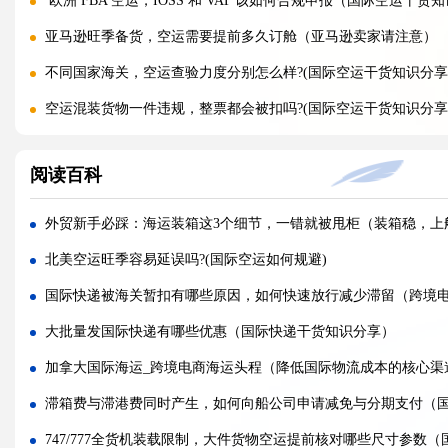
欧洲 FBA 空运，IOSS 和 VAT 该如何合规申报（国际空运干货
亚马逊旺季备货，空运需要提前多久订舱（亚马逊卖家请注意）
不同国家海关，空运查验力度分别怎么样?(国际空运干货知识分享
空运混装货物一件违规，整票都会被扣吗?(国际空运干货知识分享
空运货物 AMS、ENS 预申报填错有什么后果?(国际空运干货知识
阅读百科
空运品名申报错误，会面临哪些罚款与处罚?(国际空运干货知识分
国际空运货物被扣，最快多久可以清关放行?(国际空运干货知识分
外贸新手必踩：海运装箱这3个细节，一错就被甩柜（装箱稳，上
国际空运计费重与实际重、体积重怎么换算（国际空运干货知识
北美空运旺季容易延误吗?(国际空运如何规避)
普通货物走国际空运最低多少公斤起运（不清楚的外贸人看过来
国际快递被海关暂扣有哪些原因，如何快速放行减少滞留（跨境
国际空运和国际快递到底有哪些核心区别（国际物流干货知识分
大批量发国际快递有哪些优惠（国际快递干货知识分享）
国际空运计费重与实际重、体积重怎么换算（国际空运干货知识
加拿大国际海运_跨境电商海运头程（降低国际物流成本的核心渠
国际空运客机和全货机分别适合运什么货物（国际空运干货知识
滞箱费与滞港费同时产生，如何向船公司申请减免与分期支付（
如何查询国际快递实时物流轨迹?(国际快递干货知识分享)
747/777全货机装载限制，大件货物空运提前核对哪些尺寸参数