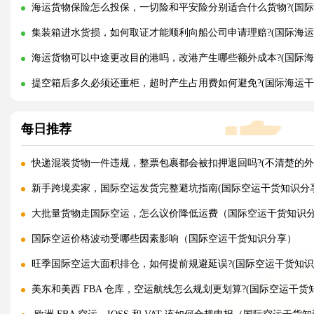
海运货物保险怎么投保，一切险和平安险分别适合什么货物?(国际
集装箱进水货损，如何取证才能顺利向船公司申请理赔?(国际海运
海运货物可以中途更改目的港吗，改港产生哪些额外成本?(国际海
提空箱后多久必须还重柜，超时产生占用费如何避免?(国际海运干
每日推荐
快递混装货物一件违规，整票包裹都会被扣押退回吗?(不清楚的外
新手跨境卖家，国际空运发货完整避坑指南(国际空运干货知识分享
大批量货物走国际空运，怎么议价降低运费（国际空运干货知识
国际空运价格波动受哪些因素影响（国际空运干货知识分享）
旺季国际空运大面积排仓，如何提前规避延误?(国际空运干货知识
美东和美西 FBA 仓库，空运航线怎么规划更划算?(国际空运干货