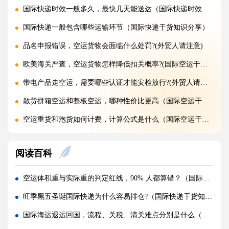
国际快递时效一般多久，最快几天能送达（国际快递时效详解）
国际快递一般包含哪些运输环节（国际快递干货知识分享）
品名申报错误，空运货物会面临什么处罚?(外贸人请注意)
欧美海关严查，空运货物怎样降低扣关概率?(国际空运干货知识分享)
带电产品走空运，需要哪些认证才能安检放行?(外贸人请注意)
散货拼箱空运和整板空运，哪种性价比更高（国际空运干货知识分享）
空运重货和泡货如何计费，计算公式是什么（国际空运干货知识分享）
旺季空运运价持续上涨，如何提前锁价锁定长期成本?(国际空运干货知识分享)
阅读百科
FBA 热门仓空运扎堆派送，如何拿到仓库优先签收权限（亚马逊卖家请注意）
国际空运三单不一致，海关扣货如何快速申诉放行?(国际空运干货知识分享)
空运体积重与实际重的判定红线，90% 人都算错？（国际空运干货知识分享）
FBA 热门仓派送预约爆满，快递直送和海外仓中转派送，哪种入仓效率更高?(亚马逊卖家请注意)
旺季黑五圣诞国际快递为什么容易排仓?（国际快递干货知识分享）
空运标签受潮模糊，货物落地港口还能远程安排重贴标签补救吗?(国际空运干货知识分享)
国际海运退运回国，流程、关税、清关难点分别是什么（国际海运干货知识分享）