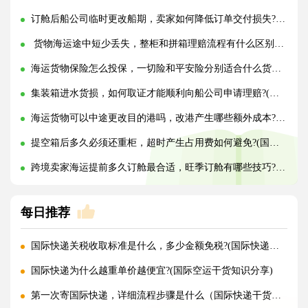
订舱后船公司临时更改船期，卖家如何降低订单交付损失?(国际海运干货知识分享)
货物海运途中短少丢失，整柜和拼箱理赔流程有什么区别?(国际海运干货知识分享)
海运货物保险怎么投保，一切险和平安险分别适合什么货物?(国际海运干货知识分享)
集装箱进水货损，如何取证才能顺利向船公司申请理赔?(国际海运干货知识分享)
海运货物可以中途更改目的港吗，改港产生哪些额外成本?(国际海运干货知识分享)
提空箱后多久必须还重柜，超时产生占用费如何避免?(国际海运干货知识分享)
跨境卖家海运提前多久订舱最合适，旺季订舱有哪些技巧?(国际海运干货知识分享)
每日推荐
国际快递关税收取标准是什么，多少金额免税?(国际快递干货知识分享)
国际快递为什么越重单价越便宜?(国际空运干货知识分享)
第一次寄国际快递，详细流程步骤是什么（国际快递干货知识分享）