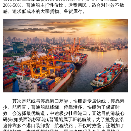
20%-50%。普通船主打性价比，运费亲民，适合对时效不敏
感、追求低成本的大宗货物、备货库存。
其次是航线与停靠港口差异，快船走专属快线，停靠港
少、航程直，普通船航线绕、停靠港多。快船为了保证时
效，会选择最优航道，中途极少挂靠港口，直达目的港核心
码头(如美西洛杉矶港);普通船属于班轮航线，为了揽货会沿
途停靠多个港口装卸货，航程绕路，不仅时效慢，还增加了