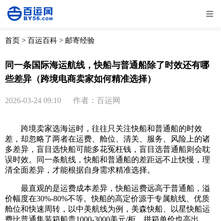
全部
物流资讯
电商资讯
物流百科
首页
>
百运百科
>
邮寄经验
外贸百科
外贸经验
邮寄经验
重要公告
同一条国际海运航线，快船与普通船除了时效还有哪
些差异（跨境电商卖家如何精准选择）
取消
确定
2026-03-24 09:10
作者：百运网
跨境卖家选海运时，往往只关注快船和普通船的时效
差，却忽略了两者在运费、舱位、清关、服务、风险上的诸
多差异，盲目选快船可能多花冤枉钱，盲目选普通船则会耽
误时效。同一条航线，快船和普通船的差距远不止快慢，理
清全面差异，才能根据自身需求精准选择。
最直观的是运费成本差异，快船运费远高于普通船，溢
价幅度在30%-80%不等。快船的高定价源于专属航线、优质
舱位和快速周转，以中美航线为例，美森快船、以星快船运
费比普通集装箱船贵1000-3000美元/柜，拼箱单价也高出