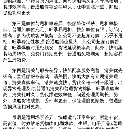
货物颠簸、中转货损的风险。同时快船码头多为专属堆场，
装卸效率高，普通船停靠公共码头，旺季拥堵严重，卸柜、
提柜耗时更长。
第三是舱位与甩柜率差异，快船舱位稀缺、甩柜率极
低，普通船舱位充足、旺季易甩柜。快船舱位有限，订舱门
槛高，多为优质客户预留，船公司不会超额订舱，几乎不甩
柜，旺季稳定性极强;普通船舱位量大，船公司超额订舱普
遍，旺季爆舱时甩柜频发，货物延误概率高。此外，快船集
装箱周转快，免费用箱期更长，普通船免箱期短，超期容易
产生滞箱费。
第四是清关与服务差异，快船配套服务完善，清关优先
级高，普通船服务基础、清关慢。快船大多有专属清关通
道，海关查验率低、清关速度快，货代全程一对一跟进，出
现异常处理及时;普通船清关和普通货物排队，旺季查验率
高，清关耗时久，货代跟进效率低，问题处理周期长。另
外，快船货物破损、丢件率更低，保险理赔更顺畅，普通船
货损风险相对更高。
最后是适用场景差异，快船适合旺季备货、紧急补货、
高货值、时效敏感货物(如电商爆款、生鲜、电子产品);普通