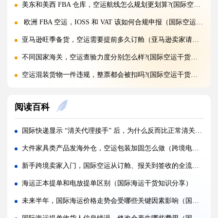
美东和美西 FBA 仓库，空运航线怎么规划更划算?(国际空运干货知识分享)
欧洲 FBA 空运，IOSS 和 VAT 该如何合规申报（国际空运干货知识分享）
亚马逊旺季备货，空运需要提前多久订舱（亚马逊卖家请注意）
不同国家海关，空运查验力度分别怎么样?(国际空运干货知识分享)
空运混装货物一件违规，整票都会被扣吗?(国际空运干货知识分享)
空运货物 AMS、ENS 预申报填错有什么后果?(国际空运干货知识分享)
阅读百科
空运品名申报错误，会面临哪些罚款与处罚?(国际空运干货知识分享)
国际空运货物被扣，最快多久可以清关放行?(国际空运干货知识分享)
国际快递显示 “清关代理接手” 后，为什么反而比正常清关更慢（国际快递干货知识分享）
国际空运计费重与实际重、体积重怎么换算（国际空运干货知识分享）
大件家具类产品发海外仓，空运包装加固怎么做（跨境电商卖家请注意）
普通货物走国际空运最低多少公斤起运（不清楚的外贸人看过来）
新手跨境卖家入门，国际空运从订舱、报关到签收的全流程拆解（国际空运干货知识分享）
国际空运和国际快递到底有哪些核心区别（国际物流干货知识分享）
海运正本提单和电放提单区别（国际海运干货知识分享）
国际空运计费重与实际重、体积重怎么换算（国际空运干货知识分享）
未来半年，国际海运价格走势会受哪些关键因素影响（国际海运干货知识分享）
国际空运客机和全货机分别适合运什么货物（国际空运干货知识分享）