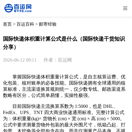
全部
物流资讯
电商资讯
物流百科
首页
>
百运百科
>
邮寄经验
外贸百科
外贸经验
邮寄经验
重要公告
国际快递体积重计算公式是什么（国际快递干货知识
分享）
取消
确定
2026-06-12 09:11
作者：百运网
掌握国际快递体积重量计算公式，是自主核算运费、优
化包装、核对账单的必备技能。国际快递拥有全球通用的核
算标准，主流渠道换算规则统一，仅少数专线、邮政渠道系
数略有区分，公式简单易懂，实操性极强。
目前国际快递主流换算系数为 1:5000，也是 DHL、
FedEx、UPS、TNT 四大商业快递通用标准。完整计算公式
为：体积重量(kg)= 货物长 (cm) × 宽 (cm) × 高 (cm) ÷ 5000。
公式中要求测量货物外包装的最大外围尺寸，纸箱凸起、打
包带、木护角等全部包含在内，而非仅测量产品本身。不规