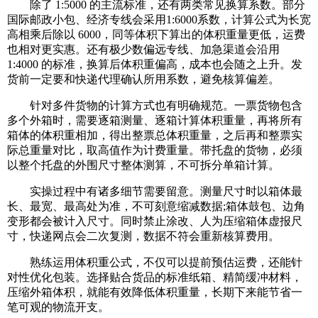
除了 1:5000 的主流标准，还有两类常见换算系数。部分
国际邮政小包、经济专线会采用1:6000系数，计算公式为长宽
高相乘后除以 6000，同等体积下算出的体积重量更低，运费
也相对更实惠。还有极少数偏远专线、加急渠道会沿用
1:4000 的标准，换算后体积重偏高，成本也会随之上升。发
货前一定要和快递代理确认所用系数，避免核算偏差。
针对多件货物的计算方式也有明确规范。一票货物包含
多个外箱时，需要逐箱测量、逐箱计算体积重量，再将所有
箱体的体积重相加，得出整票总体积重量，之后再和整票实
际总重量对比，取高值作为计费重量。带托盘的货物，必须
以整个托盘的外围尺寸整体测算，不可拆分单箱计算。
实操过程中有诸多细节需要留意。测量尺寸时以箱体最
长、最宽、最高处为准，不可刻意缩减数据;箱体鼓包、边角
变形都会被计入尺寸。同时禁止涂改、人为压缩箱体虚报尺
寸，快递网点会二次复测，数据不符会重新核算费用。
熟练运用体积重公式，不仅可以提前预估运费，还能针
对性优化包装。选择贴合货品的标准纸箱、精简缓冲材料，
压缩外箱体积，就能有效降低体积重量，长期下来能节省一
笔可观的物流开支。