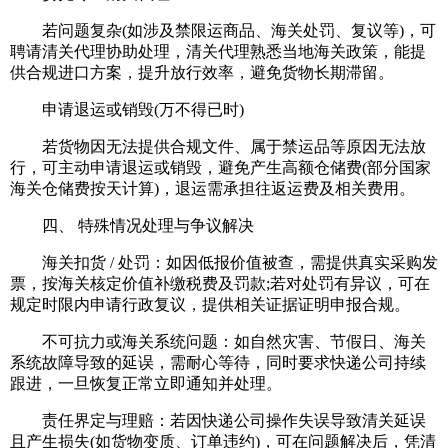
若问题复杂(如涉及禁限运商品、海关处罚、复议等)，可
聘请清关代理协助处理，清关代理熟悉当地海关政策，能提
供合规进口方案，提升放行效率，避免货物长期滞留。
申请退运或销毁(万不得已时)
若货物因无法提供合规文件、属于禁运品等原因无法放
行，可主动申请退运或销毁，避免产生高额仓储费(部分国家
海关仓储费按天计算)，退运需承担往返运费及相关费用。
四、 特殊情况处理与争议解决
海关扣货 / 处罚：如因低报价值被查，需提供真实采购发
票，按海关核定价值补缴税费及罚款;若对处罚有异议，可在
规定时限内申请行政复议，提供相关证据证明申报合规。
不可抗力或海关系统问题：如自然灾害、节假日、海关
系统故障导致的延误，需耐心等待，同时要求快递公司持续
跟进，一旦恢复正常立即通知并处理。
责任界定与理赔：若因快递公司操作失误导致清关延误
且产生损失(如货物变质、订单违约)，可在问题解决后，凭清