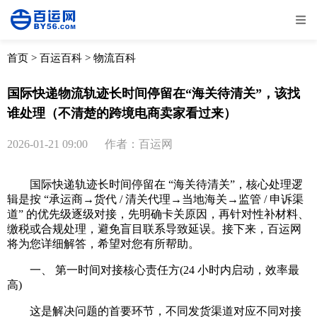
全部
物流资讯
电商资讯
物流百科
首页
>
百运百科
>
物流百科
外贸百科
外贸经验
邮寄经验
重要公告
国际快递物流轨迹长时间停留在“海关待清关”，该找
谁处理（不清楚的跨境电商卖家看过来）
取消
确定
2026-01-21 09:00
作者：百运网
国际快递轨迹长时间停留在 “海关待清关”，核心处理逻
辑是按 “承运商→货代 / 清关代理→当地海关→监管 / 申诉渠
道” 的优先级逐级对接，先明确卡关原因，再针对性补材料、
缴税或合规处理，避免盲目联系导致延误。接下来，百运网
将为您详细解答，希望对您有所帮助。
一、 第一时间对接核心责任方(24 小时内启动，效率最
高)
这是解决问题的首要环节，不同发货渠道对应不同对接