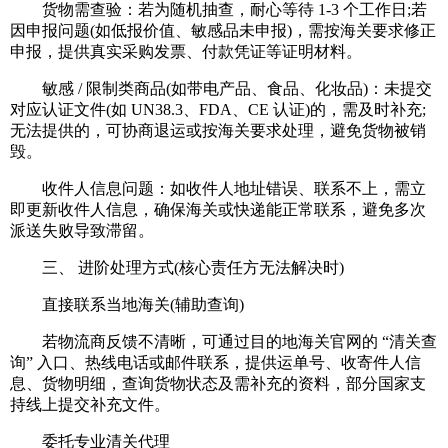
货物需查验：若为随机抽查，耐心等待 1-3 个工作日;若
因申报问题(如低报价值、敏感品未申报)，需按海关要求修正
申报，提供真实采购发票、付款凭证等证明材料。
敏感 / 限制类商品(如带电产品、食品、化妆品)：未提交
对应认证文件(如 UN38.3、FDA、CE 认证)的，需及时补充;
无法提供的，可协商退运或按海关要求处理，避免货物被销
毁。
收件人信息问题：如收件人地址错误、联系不上，需立
即更新收件人信息，确保海关或快递能正常联系，避免多次
派送失败导致滞留。
三、 进阶处理方式(核心责任方无法解决时)
直接联系当地海关(辅助查询)
若物流商反馈不清晰，可通过目的地海关官网的 “清关查
询” 入口、热线电话或邮件联系，提供运单号、收寄件人信
息、货物明细，查询货物状态及需补充的资料，部分国家支
持线上提交补充文件。
委托专业清关代理