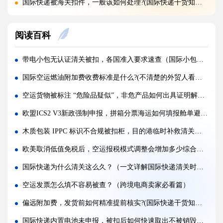
国际快递被海关扣件，一般该如何处理?(国际快递干货知识分享)
国际快递首重续重是什么意思，该怎么理解?(国际快递干货知识分享)
阅读百科
不同国家国际快递报价差距为什么这么大?(国际快递干货知识分享)
国际快递运费是怎么计算的，体积重怎么核算?(国际快递干货知识分享)
带电小包无认证清关被扣，各国准入要求速查（国际小包干货知识分享）
国际快递可以寄哪些国家，偏远地区能派送吗（国际快递干货知识分享）
国际空运燃油附加费收费标准是什么?(不清楚的外贸人看过来)
什么是国际快递，和国际物流有什么区别（国际快递干货知识分享）
空运货物被标注 “危险品疑似”，非危产品如何出具证明解除管控（国际空运干货知识分享）
亚马逊 FBA 空运头程，选空派还是纯空运更合适?(国际空运干货知识分享)
欧盟ICS2 V3新政强制申报，拼箱分票海运如何填报舱单避免海关布控查验（国际海运干货知识分享）
实木包装走国际空运，一定要做熏蒸吗?(国际空运干货知识分享)
木质包装 IPPC 标识不合规被扣柜，目的港临时补救清关佐证材料清单（国际海运干货知识分享）
空运货物被扣，最快多久可以完成清关放行?(国际空运干货知识分享)
欧美取消低值免税后，空运报税模式调整会增加多少综合物流成本（国际空运干货知识分享）
国际空运税费由谁承担，到门和到港费用差别在哪?(不清楚的外贸人看过来)
国际快递为什么清关这么久？（一文详解国际快递清关时效）
多家货代空运报价差异大，该如何辨别虚高报价?(国际空运干货知识分享)
空运发票怎么填不容易被查？（跨境电商卖家必看篇）
偏远附加费，发货前如何精准提前核实?(国际快递干货知识分享)
国际快递内置电池未申报，被扣后如何快速取出不被销毁（国际快递干货知识分享）