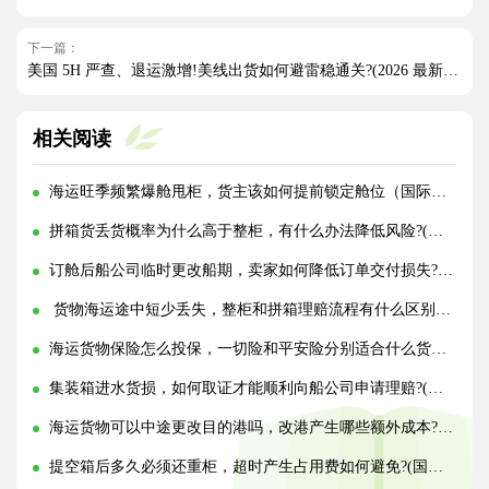
下一篇：
美国 5H 严查、退运激增!美线出货如何避雷稳通关?(2026 最新实操指南)
相关阅读
海运旺季频繁爆舱甩柜，货主该如何提前锁定舱位（国际海运干货知识分享）
拼箱货丢货概率为什么高于整柜，有什么办法降低风险?(国际海运干货知识分享)
订舱后船公司临时更改船期，卖家如何降低订单交付损失?(国际海运干货知识分享)
货物海运途中短少丢失，整柜和拼箱理赔流程有什么区别?(国际海运干货知识分享)
海运货物保险怎么投保，一切险和平安险分别适合什么货物?(国际海运干货知识分享)
集装箱进水货损，如何取证才能顺利向船公司申请理赔?(国际海运干货知识分享)
海运货物可以中途更改目的港吗，改港产生哪些额外成本?(国际海运干货知识分享)
提空箱后多久必须还重柜，超时产生占用费如何避免?(国际海运干货知识分享)