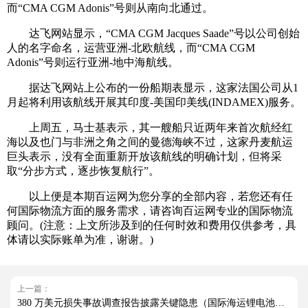
而“CMA CGM Adonis”号则从南向北通过。
达飞网站显示，“CMA CGM Jacques Saade”号以公司创始
人的名字命名，运营亚洲-北欧航线，而“CMA CGM
Adonis”号则运行亚洲-地中海航线。
据达飞网站上公布的一份船期表显示，这家法国公司从1
月起将利用该航线开展其印度-美国印美线(INDAMEX)服务。
上周五，马士基表示，其一艘船只近两年来首次航经红
海以及也门与非洲之角之间的曼德海峡不过，这家丹麦航运
巨头表示，没有全面重新开放该航线的明确计划，但将采
取“分步方式，逐步恢复航行”。
以上便是本期百运网为您分享的全部内容，若您还有任
何国际物流方面的服务需求，请咨询百运网专业的国际物流
顾问。(注意：上文所涉及到的任何时效和费用仅供参考，具
体请以实际账单为准，谢谢。)
上一篇：
380 万美元损失事故调查报告披露关键隐患（国际海运锂电池海运风险升级）