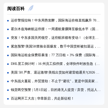
警惕！违规罚10万美金/箱，出货前必看！
阅读百科
海运价格九连涨，外贸企业称一周一涨扛不住!
警报!美国海关连发四道“封杀令”，你的货还能顺利进美国吗?
运价警报拉响！中东局势发酵，国际海运价格直线飙升 70%（跨境电商卖家请注意）
百运网邀您来上海双年展逛展领钱啦！
霍尔木兹海峡航运停摆：一周通航量骤降至极低水平（国际海运新闻资讯）
百运网端午假期不打烊，各仓收发货安排速看！
突发！中东多国关闭领空，这些航班都有变动！（全球主要航班调整一览）
高光时刻 | 百运网携“稳达美国”系列产品闪耀亮相2026赛狐ERP跨境AI增长峰会
紧急预警!美国5H查验全面爆发，数千中国货柜被扣退运，跨境卖家如何破局？
疯涨!海运巨头集体抬价，欧线一舱难求!外贸人如何破局？
国际海运租金保费双暴涨：77 万日租 + 3% 保费（国际海运航运旧规则已失效吗）
蓄势扩容，焕新启航 | 百运网32000㎡全新标准化仓库正式启用！
DHL罢工倒计时：16 州员工拟停摆，全球快件时效告急（国际快递新闻资讯）
假期不打烊 | 百运网运作中心五一假期照常接单入库，守护每一份跨境托付！
美国 5H 严查、退运激增!美线出货如何避雷稳通关?(2026 最新实操指南)
炸了！欧盟疯狂翻旧账，4000批国货被扣，涉案超11亿
中东战火蔓延，外贸渡劫：不止于“避坑”，更是中国卖家的生死重构!
钱货两空预警 | 5月1日起，目的港无人提货 / 弃货，托运人全责兜底！跨境人如何自保?
百运网开工大吉 | 华章新启，共赴新征程！
重磅官宣 | 百运网加拿大空派全新启航，亚马逊FBA卡派大件无忧！