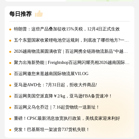
每日推荐
特朗普：这些产品叠加征收15%关税，12月4日正式生效
五个东盟国家收紧锂电池空运规则，到底改了哪些地方?一文讲清!
2026越南物流展圆满收官 | 百运网携全链路物流新品“中越美专线”强势出圈！
聚力出海新势能 | Freightshop百运网闪耀亮相2026越南国际物流展
百运网邀您来逛越南国际物流展VILOG
亚马逊AWD仓：7月31日起，拒收大件商品!
百运网美国空派直降￥2/kg，亚马逊FBA备货速冲！
百运网义乌仓乔迁｜7.16起货物统一送新址！
重磅！CPSC最新消息放宽执行政策，美线卖家迎来利好
突发！巴基斯坦一架波音737货机失联！