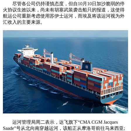
尽管各公司仍持谨慎态度，但自10月10日加沙脆弱的停
火协议生效以来，尚未有胡塞武装袭击船只的报道，这使得
航运公司重新考虑使用苏伊士运河，而埃及将该运河视为外
汇收入的主要来源。
运河管理局周二表示，达飞旗下“CMA CGM Jacques
Saade”号从北向南穿越运河，该船正从摩洛哥前往马来西亚;