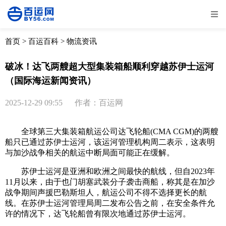
全部
物流资讯
电商资讯
物流百科
首页
>
百运百科
>
物流资讯
外贸百科
外贸经验
邮寄经验
重要公告
破冰！达飞两艘超大型集装箱船顺利穿越苏伊士运河
（国际海运新闻资讯）
取消
确定
2025-12-29 09:55
作者：百运网
全球第三大集装箱航运公司达飞轮船(CMA CGM)的两艘
船只已通过苏伊士运河，该运河管理机构周二表示，这表明
与加沙战争相关的航运中断局面可能正在缓解。
苏伊士运河是亚洲和欧洲之间最快的航线，但自2023年
11月以来，由于也门胡塞武装分子袭击商船，称其是在加沙
战争期间声援巴勒斯坦人，航运公司不得不选择更长的航
线。在苏伊士运河管理局周二发布公告之前，在安全条件允
许的情况下，达飞轮船曾有限次地通过苏伊士运河。