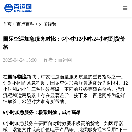
全部
物流资讯
电商资讯
物流百科
首页
>
百运百科
>
外贸经验
外贸百科
外贸经验
邮寄经验
重要公告
国际空运加急服务对比：6小时/12小时/24小时到货价
格
取消
确定
2025-04-24 15:00
作者：百运网
在
国际物流
领域，时效性是衡量服务质量的重要指标之一。
针对不同的紧急程度，国际空运加急服务通常分为6小时、12
小时和24小时三种时效等级。不同的服务等级在价格、操作
流程和适用场景上存在显著差异。接下来，百运网将为您详
细解答，希望对大家有所帮助。
6小时加急服务：极致时效，成本高昂
6小时加急服务主要面向对时效要求极高的货物，如医疗器
械、紧急文件或高价值电子产品等。此类服务通常采用“下一