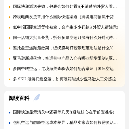
国际快递派送失败，包裹会如何处置?(不清楚的外贸人看过来)
跨境电商发货常用什么国际快递渠道（跨境电商物流干货知识分享）
低申报国际空运货物被查，会产生多少罚款?(外贸人请注意)
同一店铺大批量备货，拆分多票空运订舱有什么好处?(跨境电商卖家必看篇)
整托盘空运颠簸散架，缠绕膜与打包带规范用法是什么?(国际空运干货知识分享)
亚马逊新规落地，空运带电产品入仓有哪些新增限制?(亚马逊卖家请注意)
多国中转空运，过境海关查验该如何配合举证（国际空运干货知识分享）
多 SKU 混装托盘空运，如何装箱能减少亚马逊人工分拣拉长上架时长?(国际空运干货知识分享)
国际空运低申报被海关预警，第一次预警还有哪些补救放行办法(外贸人请注意)
阅读百科
美国 5106 备案不全，空派货物一定会被扣吗?(不清楚的跨境电商卖家看过来)
亚马逊入仓排队，空派如何缩短上架等待时间?(亚马逊卖家必看篇)
国际快递显示清关中还要等几天?(避坑核心在于前置准备)
跨境电商 FBA 空运，自主 VAT 清关和集体包税清关分别适配什么场景（亚马逊卖家请注意）
包机空运与散舱空运成本差异，精品卖家该如何按需灵活切换（国际空运干货知识分享）