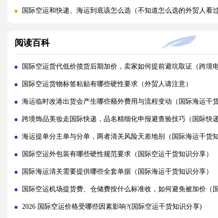
国际空运和快递、海运到底该怎么选（不知道怎么选的外贸人看
初次发国际空运需要准备哪些资料（不清楚的外贸人看过来）
阅读百科
国际空运流程完整步骤是什么（国际空运干货知识分享）
节假日国际航班大面积缩减，空运滞港该如何加急提取?(国际空运
国际空运货代低价揽货后期加价，卖家如何提前避坑取证（跨境
高价值货品空运丢失，保险理赔需要准备哪些凭证材料?(国际空运
国际空运货物标签粘贴有哪些硬性要求（外贸人请注意）
空运堆叠挤压导致箱体塌陷，怎样打包加固符合航司标准(国际空
海运临时改港出货会产生哪些额外费用与流程变动（国际海运干
海运转空运紧急换货，潮湿货物如何防潮避免霉变破损(国际物流
跨境饰品美妆走国际快递，品名精细化申报避查验技巧（国际快
高空低压环境下，精密仪器空运如何包装防止内部损坏(国际空运
海运提单分主单与分单，两者清关风险天差地别（国际海运干货
客机散货与全货机包板空运，分别适合哪类跨境货物?(国际空运干
国际空运外包装有哪些硬性规范要求（国际空运干货知识分享）
空运补货频繁断档，如何搭配快慢空运稳住链接排名?(国际空运干
国际海运清关需要提供哪些全套单据（国际海运干货知识分享）
多次空运派送拒收，会影响店铺后续 FBA 预约权重吗?(亚马逊卖
国际空运机场提货费、仓储费按什么标准收，如何避免被加价（
2026 国际空运价格受哪些因素影响?(国际空运干货知识分享)