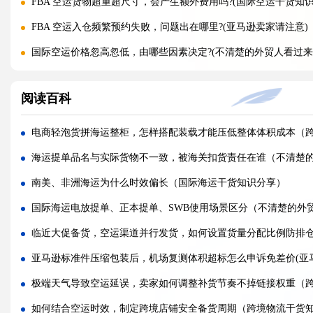
FBA 空运货物超重超尺寸，会产生额外费用吗?(国际空运干货知识
FBA 空运入仓频繁预约失败，问题出在哪里?(亚马逊卖家请注意)
国际空运价格忽高忽低，由哪些因素决定?(不清楚的外贸人看过来
旺季临时加急补货，还能申请稀缺空运仓位吗?(不清楚的外贸人看
阅读百科
黑五圣诞空运爆仓，提前多久锁舱可避开港口长时间排队?(不清楚
实木托盘无 IPPC 标识，空运落地除销毁外有哪些整改方式(国际
电商轻泡货拼海运整柜，怎样搭配装载才能压低整体体积成本（
空运到仓长期不上架，如何区分物流延误与亚马逊仓内拥堵?(国际
海运提单品名与实际货物不一致，被海关扣货责任在谁（不清楚
美仓热门地址，空派派送经常拒收该怎么处理（不清楚的跨境卖
南美、非洲海运为什么时效偏长（国际海运干货知识分享）
海关认定货值偏高征税，有合规申诉减免税费的办法吗（国际快
国际海运电放提单、正本提单、SWB使用场景区分（不清楚的外
国际快递包装做错直接破损（跨境发货包装指南）
临近大促备货，空运渠道并行发货，如何设置货量分配比例防排
国际快递虚报货值有什么后果（海关处罚细则科普）
亚马逊标准件压缩包装后，机场复测体积超标怎么申诉免差价(亚
旺季国际空运仓位紧张，如何提前锁定舱位与运价（不清楚的外
极端天气导致空运延误，卖家如何调整补货节奏不掉链接权重（
空运主单MAWB与分单HAWB有什么区别，清关受影响吗（国际
如何结合空运时效，制定跨境店铺安全备货周期（跨境物流干货