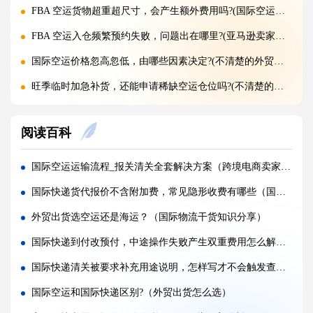
FBA 空运货物超重超尺寸，会产生额外费用吗?(国际空运干货知识分享)
FBA 空运入仓频繁预约失败，问题出在哪里?(亚马逊卖家请注意)
国际空运价格忽高忽低，由哪些因素决定?(不清楚的外贸人看过来)
旺季临时加急补货，还能申请稀缺空运仓位吗?(不清楚的外贸人看过来)
黑五圣诞空运爆仓，提前多久锁舱可避开港口长时间排队?(不清楚的跨境卖家看过来)
阅读百科
实木托盘无 IPPC 标识，空运落地除销毁外有哪些整改方式(国际空运干货知识分享)
空运到仓长期不上架，如何区分物流延误与亚马逊仓内拥堵?(国际空运干货知识分享)
国际空运运输流程_报关清关全套解决方案（跨境电商卖家必看篇）
美仓热门地址，空派派送经常拒收该怎么处理（不清楚的跨境卖家看过来）
国际快递货代报价不含附加费，常见隐形收费有哪些（国际快递干货知识分享）
海关认定货值偏高征税，有合规申诉减免税费的办法吗（国际快递干货知识分享）
外贸出货选空运还是海运？（国际物流干货知识分享）
国际快递包装做错直接破损（跨境发货包装指南）
国际快递到付改预付，中途操作失败产生双重费用怎么解决（国际快递干货知识分享）
国际快递虚报货值有什么后果（海关处罚细则科普）
国际快递清关被要求补充用途说明，怎样写才不会触发查验（国际快递干货知识分享）
旺季国际空运仓位紧张，如何提前锁定舱位与运价（不清楚的外贸人看过来）
国际空运和国际快递区别?（外贸出货怎么选）
空运主单MAWB与分单HAWB有什么区别，清关受影响吗（国际空运干货知识分享）