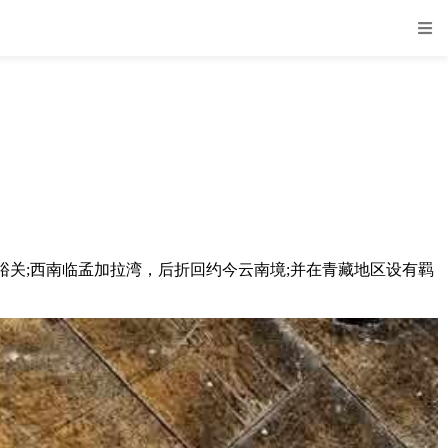
关;西南临孟加拉湾，后折回约今云南境;并在青藏地区设有羁