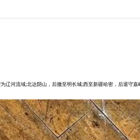
全部
物流资讯
电商资讯
物流百科
外贸百科
外贸经验
邮寄经验
重要公告
取消
确定
辽河流域;北达阴山，后撤至明长城;西至新疆哈密，后退守嘉峪