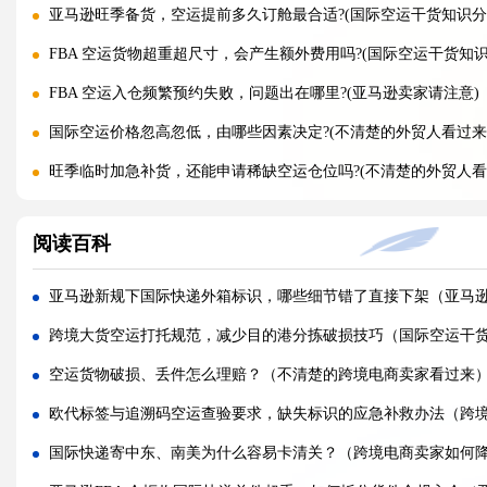
亚马逊旺季备货，空运提前多久订舱最合适?(国际空运干货知识分
FBA 空运货物超重超尺寸，会产生额外费用吗?(国际空运干货知识
FBA 空运入仓频繁预约失败，问题出在哪里?(亚马逊卖家请注意)
国际空运价格忽高忽低，由哪些因素决定?(不清楚的外贸人看过来
旺季临时加急补货，还能申请稀缺空运仓位吗?(不清楚的外贸人看
黑五圣诞空运爆仓，提前多久锁舱可避开港口长时间排队?(不清楚
阅读百科
实木托盘无 IPPC 标识，空运落地除销毁外有哪些整改方式(国际
空运到仓长期不上架，如何区分物流延误与亚马逊仓内拥堵?(国际
亚马逊新规下国际快递外箱标识，哪些细节错了直接下架（亚马
美仓热门地址，空派派送经常拒收该怎么处理（不清楚的跨境卖
跨境大货空运打托规范，减少目的港分拣破损技巧（国际空运干
海关认定货值偏高征税，有合规申诉减免税费的办法吗（国际快
空运货物破损、丢件怎么理赔？（不清楚的跨境电商卖家看过来
国际快递包装做错直接破损（跨境发货包装指南）
欧代标签与追溯码空运查验要求，缺失标识的应急补救办法（跨
国际快递虚报货值有什么后果（海关处罚细则科普）
国际快递寄中东、南美为什么容易卡清关？（跨境电商卖家如何
旺季国际空运仓位紧张，如何提前锁定舱位与运价（不清楚的外