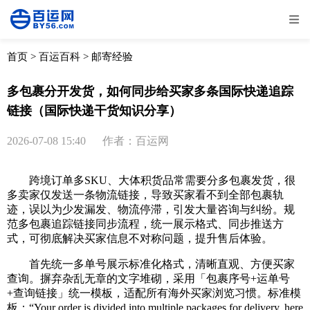
全部
物流资讯
电商资讯
物流百科
首页
>
百运百科
>
邮寄经验
外贸百科
外贸经验
邮寄经验
重要公告
多包裹分开发货，如何同步给买家多条国际快递追踪
链接（国际快递干货知识分享）
取消
确定
2026-07-08 15:40
作者：百运网
跨境订单多SKU、大体积货品常需要分多包裹发货，很
多卖家仅发送一条物流链接，导致买家看不到全部包裹轨
迹，误以为少发漏发、物流停滞，引发大量咨询与纠纷。规
范多包裹追踪链接同步流程，统一展示格式、同步推送方
式，可彻底解决买家信息不对称问题，提升售后体验。
首先统一多单号展示标准化格式，清晰直观、方便买家
查询。摒弃杂乱无章的文字堆砌，采用「包裹序号+运单号
+查询链接」统一模板，适配所有海外买家浏览习惯。标准模
板：“Your order is divided into multiple packages for delivery, here