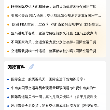
旺季国际空运大面积排仓，如何提前规避延误?(国际空运干货知识分享)
美东和美西 FBA 仓库，空运航线怎么规划更划算?(国际空运干货知识分享)
欧洲 FBA 空运，IOSS 和 VAT 该如何合规申报（国际空运干货知识分享）
亚马逊旺季备货，空运需要提前多久订舱（亚马逊卖家请注意）
不同国家海关，空运查验力度分别怎么样?(国际空运干货知识分享)
空运混装货物一件违规，整票都会被扣吗?(国际空运干货知识分享)
空运货物 AMS、ENS 预申报填错有什么后果?(国际空运干货知识分享)
阅读百科
空运品名申报错误，会面临哪些罚款与处罚?(国际空运干货知识分享)
国际空运货物被扣，最快多久可以清关放行?(国际空运干货知识分享)
国际空运一般需要几天（国际空运干货知识分享）
国际空运计费重与实际重、体积重怎么换算（国际空运干货知识分享）
中南美国际空运容易出现哪些延误问题?(出货中南美的外贸人看过来)
普通货物走国际空运最低多少公斤起运（不清楚的外贸人看过来）
国际海运清关卡一周，真的是海关慢吗？（多半是资料没做对）
国际空运和国际快递到底有哪些核心区别（国际物流干货知识分享）
跨境海外仓退换货，逆向空运低成本回流方案（跨境物流干货知识分享）