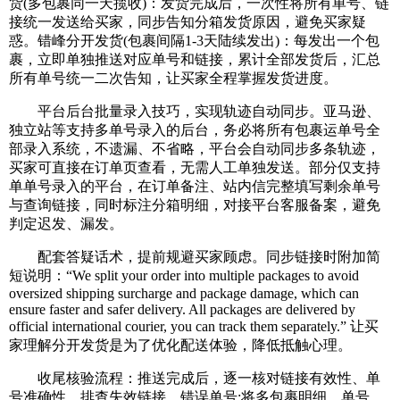
货(多包裹同一天揽收)：发货完成后，一次性将所有单号、链
接统一发送给买家，同步告知分箱发货原因，避免买家疑
惑。错峰分开发货(包裹间隔1-3天陆续发出)：每发出一个包
裹，立即单独推送对应单号和链接，累计全部发货后，汇总
所有单号统一二次告知，让买家全程掌握发货进度。
平台后台批量录入技巧，实现轨迹自动同步。亚马逊、
独立站等支持多单号录入的后台，务必将所有包裹运单号全
部录入系统，不遗漏、不省略，平台会自动同步多条轨迹，
买家可直接在订单页查看，无需人工单独发送。部分仅支持
单单号录入的平台，在订单备注、站内信完整填写剩余单号
与查询链接，同时标注分箱明细，对接平台客服备案，避免
判定迟发、漏发。
配套答疑话术，提前规避买家顾虑。同步链接时附加简
短说明：“We split your order into multiple packages to avoid
oversized shipping surcharge and package damage, which can
ensure faster and safer delivery. All packages are delivered by
official international courier, you can track them separately.” 让买
家理解分开发货是为了优化配送体验，降低抵触心理。
收尾核验流程：推送完成后，逐一核对链接有效性、单
号准确性，排查失效链接、错误单号;将多包裹明细、单号、