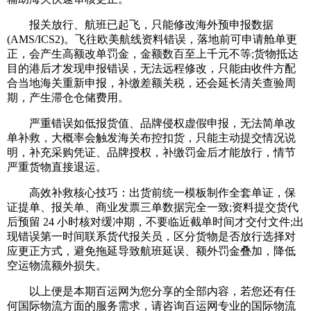
报关放行、航班已起飞，只能修改海外预申报数据
(AMS/ICS2)。飞往欧美航线资料错误，落地前可申请舱单更
正，会产生高额改单罚金，金额数百至上千元不等;货物抵达
目的港后才发现申报错误，无法远程修改，只能由收件方配
合当地海关重新申报，补缴差额关税，还会延长清关查验周
期，产生滞仓仓储费用。
严重错误如低报货值、品牌侵权虚假申报，无法简单改
单补救，大概率会触发海关布控扣货，只能主动提交情况说
明，补充采购凭证、品牌授权，补缴罚金后才能放行，情节
严重货物直接退运。
高效补救核心技巧：出货前统一模板制作全套单证，保
证提单、报关单、商业发票三单数据完全一致;资料提交货代
后预留 24 小时核对缓冲期，不要临近截单时间才交付文件;出
现错误第一时间联系货代报关员，区分货物是否放行选择对
应更正方式，避免拖延导致航班延误、额外罚金叠加，降低
空运物流额外损失。
以上便是本期百运网为您分享的全部内容，若您还有任
何国际物流方面的服务需求，请咨询百运网专业的国际物流