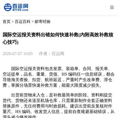
全部
物流资讯
电商资讯
物流百科
首页
>
百运百科
>
邮寄经验
外贸百科
外贸经验
邮寄经验
重要公告
国际空运报关资料出错如何快速补救(内附高效补救核
心技巧)
取消
确定
2026-07-07 10:05
作者：百运网
国际空运报关资料包含发票、装箱单、合同、报关单、
空运提单，品名、重量、货值、HS 编码任一信息错误，都会
导致海关查验、扣货、航班延迟，严重时产生改单费、滞仓
费，掌握分场景快速补救方案，能最大限度减少损失。
出货前货物未入仓，是补救最简单的阶段。资料刚提交
货代、货物还未送至机场仓库，只需重新制作全套正确资料
替换原件，无任何费用与时效损耗。建议出货前反复核对件
重尺、HS 编码、收发货人信息，提前自查规避基础错误，从
源头减少修改操作。