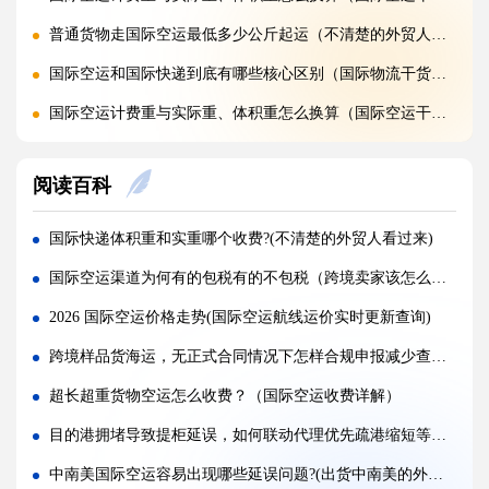
普通货物走国际空运最低多少公斤起运（不清楚的外贸人看过来）
国际空运和国际快递到底有哪些核心区别（国际物流干货知识分享）
国际空运计费重与实际重、体积重怎么换算（国际空运干货知识分享）
国际空运客机和全货机分别适合运什么货物（国际空运干货知识分享）
阅读百科
如何查询国际快递实时物流轨迹?(国际快递干货知识分享)
国际快递关税收取标准是什么，多少金额免税?(国际快递干货知识分享)
国际快递体积重和实重哪个收费?(不清楚的外贸人看过来)
国际快递为什么越重单价越便宜?(国际空运干货知识分享)
国际空运渠道为何有的包税有的不包税（跨境卖家该怎么站队选择）
第一次寄国际快递，详细流程步骤是什么（国际快递干货知识分享）
2026 国际空运价格走势(国际空运航线运价实时更新查询)
国际快递时效一般多久，最快几天能送达（国际快递时效详解）
跨境样品货海运，无正式合同情况下怎样合规申报减少查验（跨境物流干货知识分享）
国际快递一般包含哪些运输环节（国际快递干货知识分享）
超长超重货物空运怎么收费？（国际空运收费详解）
品名申报错误，空运货物会面临什么处罚?(外贸人请注意)
目的港拥堵导致提柜延误，如何联动代理优先疏港缩短等待（国际海运干货知识分享）
欧美海关严查，空运货物怎样降低扣关概率?(国际空运干货知识分享)
中南美国际空运容易出现哪些延误问题?(出货中南美的外贸人看过来)