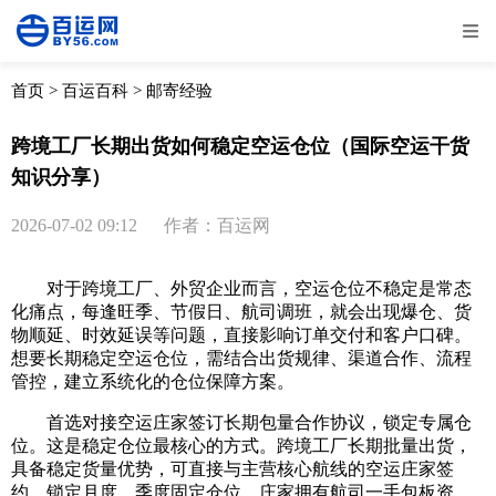
全部
物流资讯
电商资讯
物流百科
首页
>
百运百科
>
邮寄经验
外贸百科
外贸经验
邮寄经验
重要公告
跨境工厂长期出货如何稳定空运仓位（国际空运干货
知识分享）
取消
确定
2026-07-02 09:12
作者：百运网
对于跨境工厂、外贸企业而言，空运仓位不稳定是常态
化痛点，每逢旺季、节假日、航司调班，就会出现爆仓、货
物顺延、时效延误等问题，直接影响订单交付和客户口碑。
想要长期稳定空运仓位，需结合出货规律、渠道合作、流程
管控，建立系统化的仓位保障方案。
首选对接空运庄家签订长期包量合作协议，锁定专属仓
位。这是稳定仓位最核心的方式。跨境工厂长期批量出货，
具备稳定货量优势，可直接与主营核心航线的空运庄家签
约，锁定月度、季度固定仓位。庄家拥有航司一手包板资