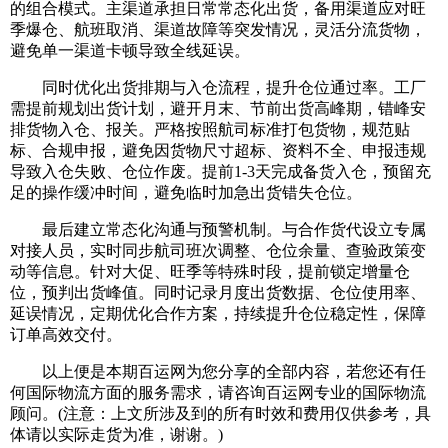
的组合模式。主渠道承担日常常态化出货，备用渠道应对旺
季爆仓、航班取消、渠道故障等突发情况，灵活分流货物，
避免单一渠道卡顿导致全线延误。
同时优化出货排期与入仓流程，提升仓位通过率。工厂
需提前规划出货计划，避开月末、节前出货高峰期，错峰安
排货物入仓、报关。严格按照航司标准打包货物，规范贴
标、合规申报，避免因货物尺寸超标、资料不全、申报违规
导致入仓失败、仓位作废。提前1-3天完成备货入仓，预留充
足的操作缓冲时间，避免临时加急出货错失仓位。
最后建立常态化沟通与预警机制。与合作货代设立专属
对接人员，实时同步航司班次调整、仓位余量、查验政策变
动等信息。针对大促、旺季等特殊时段，提前锁定增量仓
位，预判出货峰值。同时记录月度出货数据、仓位使用率、
延误情况，定期优化合作方案，持续提升仓位稳定性，保障
订单高效交付。
以上便是本期百运网为您分享的全部内容，若您还有任
何国际物流方面的服务需求，请咨询百运网专业的国际物流
顾问。(注意：上文所涉及到的所有时效和费用仅供参考，具
体请以实际走货为准，谢谢。)