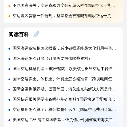
不同国家海关，空运查验力度分别怎么样?(国际空运干货知识分享)
空运混装货物一件违规，整票都会被扣吗?(国际空运干货知识分享)
空运货物 AMS、ENS 预申报填错有什么后果?(国际空运干货知识分享)
阅读百科
空运品名申报错误，会面临哪些罚款与处罚?(国际空运干货知识分享)
国际空运货物被扣，最快多久可以清关放行?(国际空运干货知识分享)
国际海运货装柜怎么摆货，减少破损还能最大化利用柜容（国际海运干货知识分享）
国际空运计费重与实际重、体积重怎么换算（国际空运干货知识分享）
国际海运怎么订舱（订舱需要提供哪些资料）
普通货物走国际空运最低多少公斤起运（不清楚的外贸人看过来）
国际空运机场拥堵 + 航班缩减，欧美核心枢纽空运中转滞货问题怎么解决（跨境电商卖家请注意）
国际空运和国际快递到底有哪些核心区别（国际物流干货知识分享）
国际空运实重、体积重、计费重怎么精准算（跨境电商怎样减少泡货亏重）
国际空运计费重与实际重、体积重怎么换算（国际空运干货知识分享）
国际空运到俄罗斯、巴西等国，清关难点与解决方案是什么（国际空运干货知识分享）
国际空运客机和全货机分别适合运什么货物（国际空运干货知识分享）
国际快递报关需要准备哪些基础资料?(国际快递干货知识分享)
如何查询国际快递实时物流轨迹?(国际快递干货知识分享)
空运费用怎么算？计算公式是什么？（国际空运费用计算总逻辑是怎样的）
国际快递关税收取标准是什么，多少金额免税?(国际快递干货知识分享)
美国空运 T86 清关持续收紧，低货值小件如何规避海关二次审核）（国际空运干货知识分享）