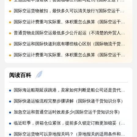
国际空运货物被扣，最快多久可以清关放行?(国际空运干货知识分享)
国际空运计费重与实际重、体积重怎么换算（国际空运干货知识分享）
普通货物走国际空运最低多少公斤起运（不清楚的外贸人看过来）
国际空运和国际快递到底有哪些核心区别（国际物流干货知识分享）
国际空运计费重与实际重、体积重怎么换算（国际空运干货知识分享）
国际空运客机和全货机分别适合运什么货物（国际空运干货知识分享）
阅读百科
如何查询国际快递实时物流轨迹?(国际快递干货知识分享)
国际快递关税收取标准是什么，多少金额免税?(国际快递干货知识分享)
国际海运船期延误跳港，卖家如何判断是船公司还是货代问题（国际海运干货知识分享）
国际快递为什么越重单价越便宜?(国际空运干货知识分享)
国际快递运输流程完整步骤讲解（国际快递干货知识分享）
第一次寄国际快递，详细流程步骤是什么（国际快递干货知识分享）
加急空运和普通空运时效差多少(国际空运干货知识分享)
国际快递时效一般多久，最快几天能送达（国际快递时效详解）
临近旺季，拼箱仓位紧张，提前多久锁定订舱更加稳妥（国际海运干货知识分享）
国际快递一般包含哪些运输环节（国际快递干货知识分享）
国际空运货物可以异地报关吗？（异地报关的适用条件和流程是怎样的）