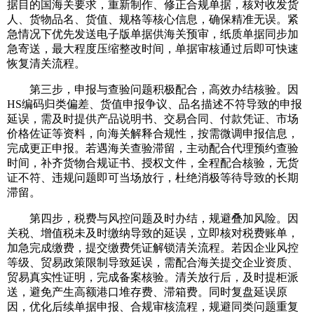
据目的国海关要求，重新制作、修正合规单据，核对收发货
人、货物品名、货值、规格等核心信息，确保精准无误。紧
急情况下优先发送电子版单据供海关预审，纸质单据同步加
急寄送，最大程度压缩整改时间，单据审核通过后即可快速
恢复清关流程。
第三步，申报与查验问题积极配合，高效办结核验。因
HS编码归类偏差、货值申报争议、品名描述不符导致的申报
延误，需及时提供产品说明书、交易合同、付款凭证、市场
价格佐证等资料，向海关解释合规性，按需微调申报信息，
完成更正申报。若遇海关查验滞留，主动配合代理预约查验
时间，补齐货物合规证书、授权文件，全程配合核验，无货
证不符、违规问题即可当场放行，杜绝消极等待导致的长期
滞留。
第四步，税费与风控问题及时办结，规避叠加风险。因
关税、增值税未及时缴纳导致的延误，立即核对税费账单，
加急完成缴费，提交缴费凭证解锁清关流程。若因企业风控
等级、贸易政策限制导致延误，需配合海关提交企业资质、
贸易真实性证明，完成备案核验。清关放行后，及时提柜派
送，避免产生高额港口堆存费、滞箱费。同时复盘延误原
因，优化后续单据申报、合规审核流程，规避同类问题重复