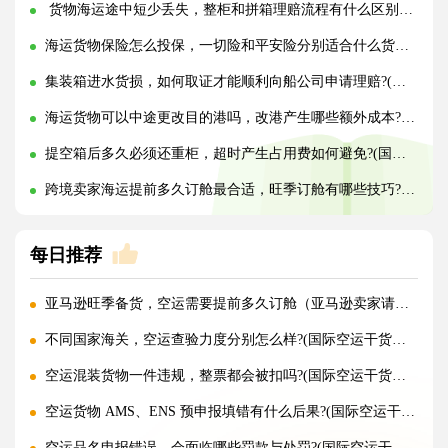
货物海运途中短少丢失，整柜和拼箱理赔流程有什么区别?(国际海运干货知识分享)
海运货物保险怎么投保，一切险和平安险分别适合什么货物?(国际海运干货知识分享)
集装箱进水货损，如何取证才能顺利向船公司申请理赔?(国际海运干货知识分享)
海运货物可以中途更改目的港吗，改港产生哪些额外成本?(国际海运干货知识分享)
提空箱后多久必须还重柜，超时产生占用费如何避免?(国际海运干货知识分享)
跨境卖家海运提前多久订舱最合适，旺季订舱有哪些技巧?(国际海运干货知识分享)
每日推荐
亚马逊旺季备货，空运需要提前多久订舱（亚马逊卖家请注意）
不同国家海关，空运查验力度分别怎么样?(国际空运干货知识分享)
空运混装货物一件违规，整票都会被扣吗?(国际空运干货知识分享)
空运货物 AMS、ENS 预申报填错有什么后果?(国际空运干货知识分享)
空运品名申报错误，会面临哪些罚款与处罚?(国际空运干货知识分享)