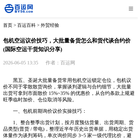
全部
物流资讯
电商资讯
物流百科
首页
>
百运百科
>
外贸经验
外贸百科
外贸经验
邮寄经验
重要公告
包机空运议价技巧，大批量备货怎么和货代谈合约价
(国际空运干货知识分享)
取消
确定
2026-06-05 13:35
作者：百运网
黑五、圣诞大批量备货常用包机空运锁定仓位，包机议
价不同于零散散货询价，掌握谈判逻辑与合约细节，大批量
出货可拿到市面散价 15%~35% 的优惠价，从合约条款上规避
旺季临时加价、仓位取消等风险。
一、包机前期询价议价实操技巧：
1、整合整季出货计划，按月度预估货量、出货周期、货
品类型(普货 / 带电)，整理近半年历史出货单据，用稳定出货
体量作为谈判筹码，单次询价同步 3~5 家一级代理比价，避