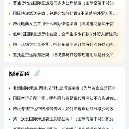
普通货物走国际空运最低多少公斤起运（国际空运干货知识分享）
国际快递派送失败，包裹会如何处置?(不清楚的外贸人看过来)
跨境电商发货常用什么国际快递渠道（跨境电商物流干货知识分享）
低申报国际空运货物被查，会产生多少罚款?(外贸人请注意)
同一店铺大批量备货，拆分多票空运订舱有什么好处?(跨境电商卖家必看篇)
整托盘空运颠簸散架，缠绕膜与打包带规范用法是什么?(国际空运干货知识分享)
亚马逊新规落地，空运带电产品入仓有哪些新增限制?(亚马逊卖家请注意)
阅读百科
多国中转空运，过境海关查验该如何配合举证（国际空运干货知识分享）
多 SKU 混装托盘空运，如何装箱能减少亚马逊人工分拣拉长上架时长?(国际空运干货知识分享)
非洲国际海运_南非尼日利亚海运渠道（为外贸企业开拓非洲市场提供全方位物流保障）
国际空运低申报被海关预警，第一次预警还有哪些补救放行办法(外贸人请注意)
国际空运分段计费，哪些附加费是货代可省却不会告诉你的（跨境电商卖家请注意）
美国 5106 备案不全，空派货物一定会被扣吗?(不清楚的跨境电商卖家看过来)
跨境专线空运中转滞留诱因，如何筛选直达航线减少时效延误（不清楚的跨境电商卖家看过来）
亚马逊入仓排队，空派如何缩短上架等待时间?(亚马逊卖家必看篇)
第一次发国际海运要注意哪些坑？（国际海运干货知识分享）
跨境电商 FBA 空运，自主 VAT 清关和集体包税清关分别适配什么场景（亚马逊卖家请注意）