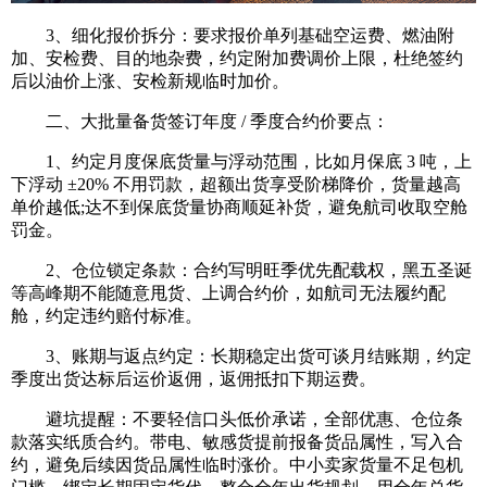
3、细化报价拆分：要求报价单列基础空运费、燃油附
加、安检费、目的地杂费，约定附加费调价上限，杜绝签约
后以油价上涨、安检新规临时加价。
二、大批量备货签订年度 / 季度合约价要点：
1、约定月度保底货量与浮动范围，比如月保底 3 吨，上
下浮动 ±20% 不用罚款，超额出货享受阶梯降价，货量越高
单价越低;达不到保底货量协商顺延补货，避免航司收取空舱
罚金。
2、仓位锁定条款：合约写明旺季优先配载权，黑五圣诞
等高峰期不能随意甩货、上调合约价，如航司无法履约配
舱，约定违约赔付标准。
3、账期与返点约定：长期稳定出货可谈月结账期，约定
季度出货达标后运价返佣，返佣抵扣下期运费。
避坑提醒：不要轻信口头低价承诺，全部优惠、仓位条
款落实纸质合约。带电、敏感货提前报备货品属性，写入合
约，避免后续因货品属性临时涨价。中小卖家货量不足包机