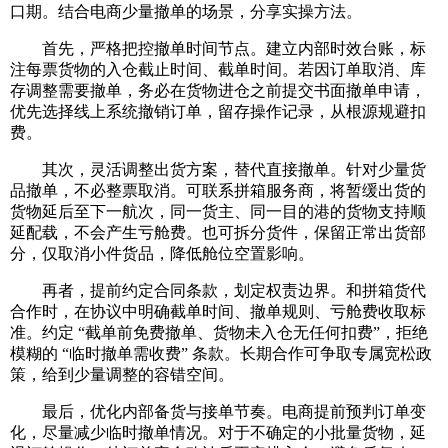
口期。结合电商少量撤单的场景，分享实操方法。
首先，严格把控撤单时间节点。建立内部时效台账，标
注每票货物的入仓截止时间、截单时间。若因订单取消、库
存调整需要撤单，务必在货物进仓之前提交书面撤单申请，
优先选择线上系统撤销订单，留存操作记录，从根源规避扣
费。
其次，灵活调整出货方案，替代直接撤单。针对少量货
品撤单，不必整票取消。可联系拼箱服务商，将暂缓出货的
货物延后至下一航次，同一货主、同一目的港的货物支持顺
延配载，不会产生亏舱费。也可拆分货件，保留正常出货部
分，仅取消小件货品，降低舱位空置影响。
再者，提前约定合同条款，划定权责边界。和拼箱货代
合作时，在协议中明确截单时间、撤单规则、亏舱费收取标
准。约定 “截单前免费撤单、货物未入仓无任何扣费”，拒绝
模糊的 “临时撤单需收费” 条款。长期合作可争取专属宽松政
策，给到少量调整的容错空间。
最后，优化内部备货与接单节奏。电商提前预判订单变
化，尽量减少临时撤单情况。对于不确定的小批量货物，延