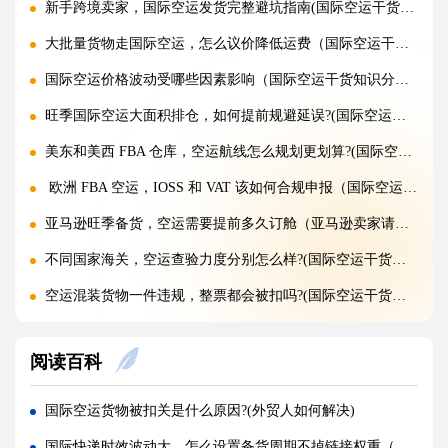
新手跨境卖家，国际空运发货完整避坑指南(国际空运干货知识分享)
大批量货物走国际空运，怎么议价降低运费（国际空运干货知识分享）
国际空运价格波动受哪些因素影响（国际空运干货知识分享）
旺季国际空运大面积排仓，如何提前规避延误?(国际空运干货知识分享)
美东和美西 FBA 仓库，空运航线怎么规划更划算?(国际空运干货知识分享)
欧洲 FBA 空运，IOSS 和 VAT 该如何合规申报（国际空运干货知识分享）
亚马逊旺季备货，空运需要提前多久订舱（亚马逊卖家请注意）
不同国家海关，空运查验力度分别怎么样?(国际空运干货知识分享)
空运混装货物一件违规，整票都会被扣吗?(国际空运干货知识分享)
空运货物 AMS、ENS 预申报填错有什么后果?(国际空运干货知识分享)
阅读百科
空运品名申报错误，会面临哪些罚款与处罚?(国际空运干货知识分享)
国际空运货物被扣，最快多久可以清关放行?(国际空运干货知识分享)
国际空运货物被扣关是什么原因?(外贸人如何解决)
国际空运计费重与实际重、体积重怎么换算（国际空运干货知识分享）
国际快递时效波动大，怎么设置备货周期不掉链接权重（不清楚的跨境电商卖家看过来）