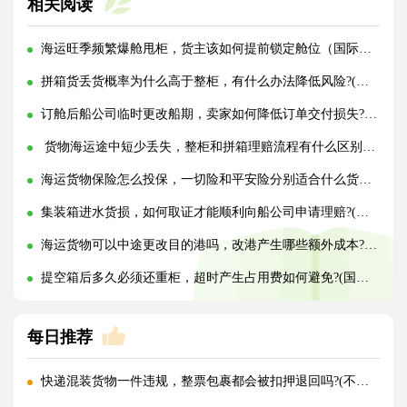
相关阅读
海运旺季频繁爆舱甩柜，货主该如何提前锁定舱位（国际海运干货知识分享）
拼箱货丢货概率为什么高于整柜，有什么办法降低风险?(国际海运干货知识分享)
订舱后船公司临时更改船期，卖家如何降低订单交付损失?(国际海运干货知识分享)
货物海运途中短少丢失，整柜和拼箱理赔流程有什么区别?(国际海运干货知识分享)
海运货物保险怎么投保，一切险和平安险分别适合什么货物?(国际海运干货知识分享)
集装箱进水货损，如何取证才能顺利向船公司申请理赔?(国际海运干货知识分享)
海运货物可以中途更改目的港吗，改港产生哪些额外成本?(国际海运干货知识分享)
提空箱后多久必须还重柜，超时产生占用费如何避免?(国际海运干货知识分享)
每日推荐
快递混装货物一件违规，整票包裹都会被扣押退回吗?(不清楚的外贸人看过来)