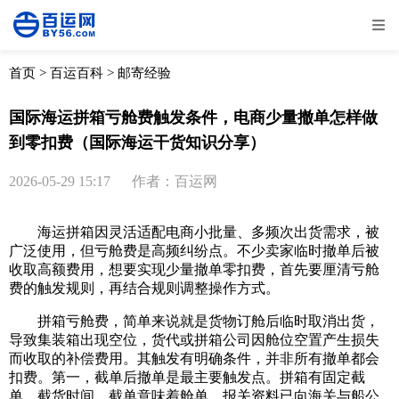
全部
物流资讯
电商资讯
物流百科
首页
>
百运百科
>
邮寄经验
外贸百科
外贸经验
邮寄经验
重要公告
国际海运拼箱亏舱费触发条件，电商少量撤单怎样做
到零扣费（国际海运干货知识分享）
取消
确定
2026-05-29 15:17
作者：百运网
海运拼箱因灵活适配电商小批量、多频次出货需求，被
广泛使用，但亏舱费是高频纠纷点。不少卖家临时撤单后被
收取高额费用，想要实现少量撤单零扣费，首先要厘清亏舱
费的触发规则，再结合规则调整操作方式。
拼箱亏舱费，简单来说就是货物订舱后临时取消出货，
导致集装箱出现空位，货代或拼箱公司因舱位空置产生损失
而收取的补偿费用。其触发有明确条件，并非所有撤单都会
扣费。第一，截单后撤单是最主要触发点。拼箱有固定截
单、截货时间，截单意味着舱单、报关资料已向海关与船公