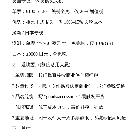
英国专线(135 英镑免关税)
单票：£100–£130，关税全免，仅 20% 增值税
优势：相比正式报关，省 10%–15% 关税成本
澳新 / 日本专线
澳洲：单票 **≤950 澳元 **，免关税，仅 10% GST
日本：≤9000 日元，全免税
四、避坑要点(额度活用大忌)
? 单票超限：超门槛直接按商业件全额征税
? 数量过多：同款 > 5 件易被认定商业件，取消免税资格
? 品名笼统：写 “goods/accessories” 易触发严查
? 低报离谱：低于成本 70%，审价补税 + 罚款
? 重复地址：同一收件人一周多票超限，系统标记高风险
五、总结