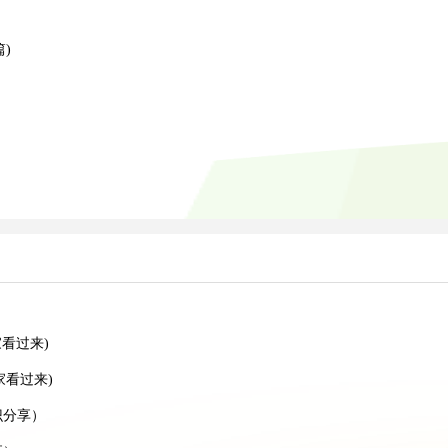
）
)
）
看过来)
家看过来)
识分享）