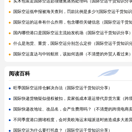
实木包装走国际空运必须做熏蒸热处理吗（国际空运干货知识分
国际空运低申报被海关查到，罚款比例是多少?(国际空运干货知识
国际空运的运单有什么作用，包含哪些关键信息（国际空运干货
国内哪些港口是国际空运主流始发机场（国际空运干货知识分享
什么是泡货、重货，国际空运分别怎么定价（国际空运干货知识
国际空运直达与中转航班，该如何选择（不清楚的外贸人看过来
国际空运客机和全货机分别适合运什么货物（国际空运干货知识
阅读百科
国际空运直达与中转航班，该如何选择（国际快递干货知识分享
国际空运完整运输流程分为哪几个步骤（国际空运干货知识分享
旺季国际空运排仓解决办法（国际空运干货知识分享）
国际空运和国际快递到底有哪些核心区别（国际物流干货知识分
国际快递货物疑似侵权被扣，卖家低成本退运替代弃货方案（跨
跨境卖家亚马逊 FBA 发货用什么国际快递渠道?(亚马逊卖家必看篇
国际快递改地址、改品名，会产生费用吗？（不清楚的跨境电商
加急国际快递真的能提速吗，靠谱吗?(国际快递干货知识分享)
不同季度港口拥堵程度，会对美欧海运末端派送时效造成多大差异
旺季国际快递大面积延误该怎么提前规避?(国际快递干货知识分享
国际空运为什么要打托盘？（国际空运干货知识分享）