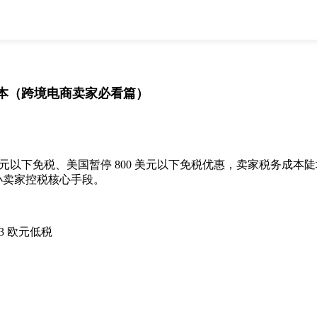
全部
物流资讯
电商资讯
物流百科
外贸百科
外贸经验
邮寄经验
重要公告
本（跨境电商卖家必看篇）
取消
确定
欧元以下免税、美国暂停 800 美元以下免税优惠，卖家税务成本
中小卖家控税核心手段。
3 欧元低税