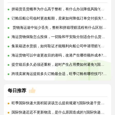
拼箱货丢货概率为什么高于整柜，有什么办法降低风险?(国际海运干货知识分享)
订舱后船公司临时更改船期，卖家如何降低订单交付损失?(国际海运干货知识分享)
货物海运途中短少丢失，整柜和拼箱理赔流程有什么区别?(国际海运干货知识分享)
海运货物保险怎么投保，一切险和平安险分别适合什么货物?(国际海运干货知识分享)
集装箱进水货损，如何取证才能顺利向船公司申请理赔?(国际海运干货知识分享)
海运货物可以中途更改目的港吗，改港产生哪些额外成本?(国际海运干货知识分享)
提空箱后多久必须还重柜，超时产生占用费如何避免?(国际海运干货知识分享)
跨境卖家海运提前多久订舱最合适，旺季订舱有哪些技巧?(国际海运干货知识分享)
每日推荐
旺季国际快递大面积延误该怎么提前规避?(国际快递干货知识分享)
国际快递迟迟不更新物流，是什么原因造成的?(国际快递干货知识分享)