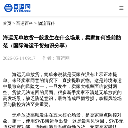
全部
物流资讯
电商资讯
物流百科
首页
>
百运百科
>
物流百科
外贸百科
外贸经验
邮寄经验
重要公告
海运无单放货一般发生在什么场景，卖家如何提前防
范（国际海运干货知识分享）
取消
确定
2026-05-14 09:17
作者：百运网
海运无单放货，简单来说就是买家在没有出示正本提
单、未经卖家同意的情况下，直接提取货物。这是跨境海运
中最致命的风险之一，一旦发生，卖家大概率面临货财两
空、货款无法追回的局面。很多新手卖家不清楚无单放货的
高发场景，缺乏防范意识，最终造成巨额亏损，掌握风险场
景与防控方法至关重要。
无单放货高频发生在五大核心场景，是卖家重点防控对
象。第一，使用SWB海运单出货，这是最常见诱因，SWB无
货权锁定功能，货物到港后系统自动放货，无需卖家确认，