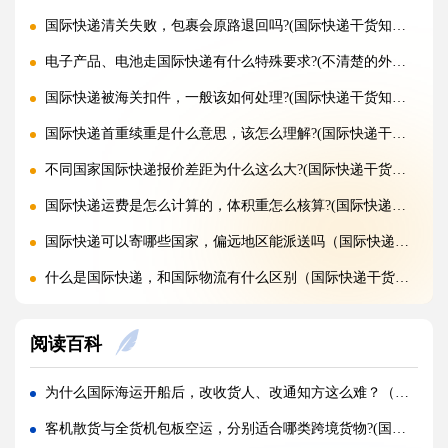
国际快递清关失败，包裹会原路退回吗?(国际快递干货知识分享)
电子产品、电池走国际快递有什么特殊要求?(不清楚的外贸人看过来)
国际快递被海关扣件，一般该如何处理?(国际快递干货知识分享)
国际快递首重续重是什么意思，该怎么理解?(国际快递干货知识分享)
不同国家国际快递报价差距为什么这么大?(国际快递干货知识分享)
国际快递运费是怎么计算的，体积重怎么核算?(国际快递干货知识分享)
国际快递可以寄哪些国家，偏远地区能派送吗（国际快递干货知识分享）
什么是国际快递，和国际物流有什么区别（国际快递干货知识分享）
亚马逊 FBA 空运头程，选空派还是纯空运更合适?(国际空运干货知识分享)
阅读百科
实木包装走国际空运，一定要做熏蒸吗?(国际空运干货知识分享)
空运货物被扣，最快多久可以完成清关放行?(国际空运干货知识分享)
为什么国际海运开船后，改收货人、改通知方这么难？（外贸人必看篇）
国际空运税费由谁承担，到门和到港费用差别在哪?(不清楚的外贸人看过来)
客机散货与全货机包板空运，分别适合哪类跨境货物?(国际空运干货知识分享)