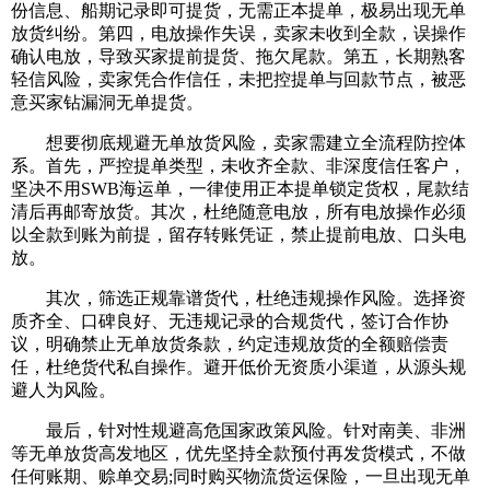
份信息、船期记录即可提货，无需正本提单，极易出现无单
放货纠纷。第四，电放操作失误，卖家未收到全款，误操作
确认电放，导致买家提前提货、拖欠尾款。第五，长期熟客
轻信风险，卖家凭合作信任，未把控提单与回款节点，被恶
意买家钻漏洞无单提货。
想要彻底规避无单放货风险，卖家需建立全流程防控体
系。首先，严控提单类型，未收齐全款、非深度信任客户，
坚决不用SWB海运单，一律使用正本提单锁定货权，尾款结
清后再邮寄放货。其次，杜绝随意电放，所有电放操作必须
以全款到账为前提，留存转账凭证，禁止提前电放、口头电
放。
其次，筛选正规靠谱货代，杜绝违规操作风险。选择资
质齐全、口碑良好、无违规记录的合规货代，签订合作协
议，明确禁止无单放货条款，约定违规放货的全额赔偿责
任，杜绝货代私自操作。避开低价无资质小渠道，从源头规
避人为风险。
最后，针对性规避高危国家政策风险。针对南美、非洲
等无单放货高发地区，优先坚持全款预付再发货模式，不做
任何账期、赊单交易;同时购买物流货运保险，一旦出现无单