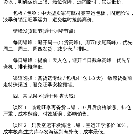
协议，明确运价上限、舱位保障、违约赔付，锁定低价。
包板 / 包舱：中大型卖家与航司签空运包板，固定舱位，
淡季价锁定旺季运力，避免临时抢舱高价。
错峰发货细节(避开拥堵节点)
每周错峰：避开周一(出货高峰)、周五(收尾高峰)，优先
周二、周三、周四发货，减少仓库排队。
每日错峰：提前 1 天入仓，避开当日截单高峰，优先早
班机，排仓概率低。
渠道选择：普货选专线 / 包机(排仓 1-3 天)，敏感货提前
走特殊渠道，避免旺季安检拥堵。
四、常见误区(避开即省大钱)
误区 1：临近旺季再备货→错，10 月后价格暴涨、排仓
严重，成本翻倍、时效延误，影响销售。
误区 2：只发空运不发海运→错，空运旺季涨价 80%，
成本极高;主力库存发海运到海外仓，成本最低。