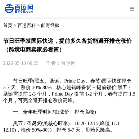
全部
物流资讯
电商资讯
物流百科
首页
>
百运百科
>
邮寄经验
外贸百科
外贸经验
邮寄经验
重要公告
节日旺季发国际快递，提前多久备货能避开排仓涨价
（跨境电商卖家必看篇）
取消
确定
2026-05-13 09:23
作者：百运网
节日旺季(黑五、圣诞、Prime Day、春节)国际快递排仓
3-7 天、涨价 30%-80%，核心是错峰备货 + 提前锁价;黑五 /
圣诞需提前 2-3 个月，Prime Day 提前 1-2 个月，春节提前 1.5
个月，可完全避开排仓涨价高峰。
一、全年旺季时间轴(涨价 + 排仓高峰)
黑五 / 圣诞(欧美核心旺季)：10.20-12.15(峰值 11.1-
12.10)，涨价 50%-80%，排仓 5-7 天，甩舱风险高。