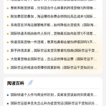
整柜和散货拼箱，分别适合什么体量的跨境货物?(跨境物流干货知识分享)
附加费层层叠加，海运哪些杂费会悄悄拉高总成本?(国际海运干货知识分享)
东南亚近洋海运频繁晚开船，如何降低出货损失（国际海运干货知识分享）
国际快递关税由收件人拒付，货物最后如何处理?(不清楚的外贸人看过来)
快递混装货物一件违规，整票包裹都会被扣押退回吗?(不清楚的外贸人看过来)
新手跨境卖家，国际空运发货完整避坑指南(国际空运干货知识分享)
大批量货物走国际空运，怎么议价降低运费（国际空运干货知识分享）
国际空运价格波动受哪些因素影响（国际空运干货知识分享）
旺季国际空运大面积排仓，如何提前规避延误?(国际空运干货知识分享)
阅读百科
美东和美西 FBA 仓库，空运航线怎么规划更划算?(国际空运干货知识分享)
欧洲 FBA 空运，IOSS 和 VAT 该如何合规申报（国际空运干货知识分享）
国际快递个人件与商业件区别，卖家发货该如何归类避关税（国际快递干货知识分享）
亚马逊旺季备货，空运需要提前多久订舱（亚马逊卖家请注意）
国际空运提单丢失怎么补办提货凭证(国际空运干货知识分享)